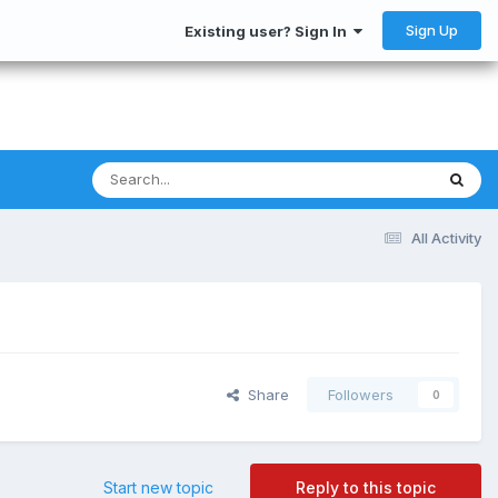
Sign Up
Existing user? Sign In
All Activity
Share
Followers
0
Start new topic
Reply to this topic