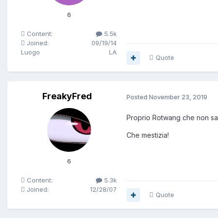
6
Content:
5.5k
Joined:
09/19/14
Luogo
LA
Quote
FreakyFred
Posted
November 23, 2019
Proprio Rotwang che non sa fa
Che mestizia!
6
Content:
5.3k
Joined:
12/28/07
Quote