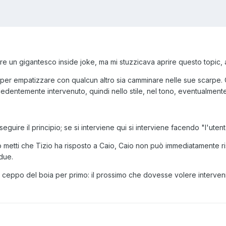
tare un gigantesco inside joke, ma mi stuzzicava aprire questo topi
per empatizzare con qualcun altro sia camminare nelle sue scarpe. O
ecedentemente intervenuto, quindi nello stile, nel tono, eventualment
o seguire il principio; se si interviene qui si interviene facendo "l'ut
o metti che Tizio ha risposto a Caio, Caio non può immediatamente 
due.
l ceppo del boia per primo: il prossimo che dovesse volere interven