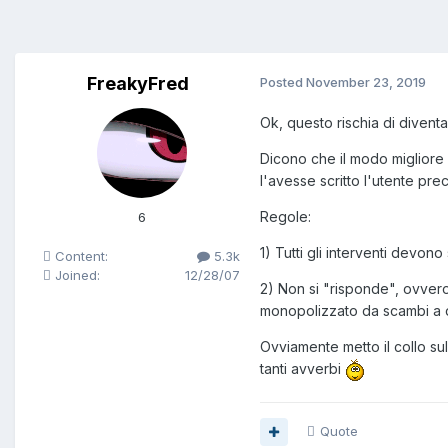
FreakyFred
Posted
November 23, 2019
Ok, questo rischia di diven
Dicono che il modo migliore 
l'avesse scritto l'utente pr
Regole:
6
1) Tutti gli interventi devon
Content:
5.3k
Joined:
12/28/07
2) Non si "risponde", ovver
monopolizzato da scambi a 
Ovviamente metto il collo su
tanti avverbi
Quote