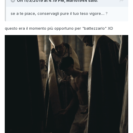
On 11/3/2019 at 4:19 PM, Mario1944 said:
se a te piace, conservagli pure il tuo teso vigore....
?
questo era il momento più opportuno per "battezzarlo" XD