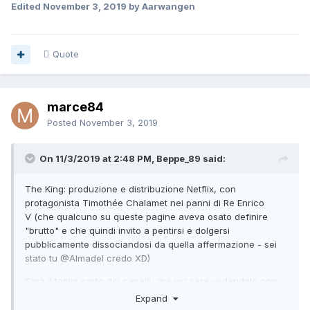
Edited
November 3, 2019
by Aarwangen
Quote
marce84
Posted
November 3, 2019
On 11/3/2019 at 2:48 PM, Beppe_89 said:
The King: produzione e distribuzione Netflix, con
protagonista Timothée Chalamet nei panni di Re Enrico
V (che qualcuno su queste pagine aveva osato definire
"brutto" e che quindi invito a pentirsi e dolgersi
pubblicamente dissociandosi da quella affermazione - sei
stato tu
@Almadel
credo XD
)
Sarà il taglio corto dei capelli.. ma ieri sera vedendolo con
amici sono rimasto duro per praticamente l'intera durata del
Expand
film.