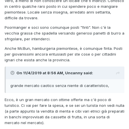
Vero, a meno di non conoscere un locale che ti indirizzi. Conosco
in centro qualche raro posto in cui spendere poco e mangiare
piemontese. Locale senza insegna, arredato anni settanta,
difficile da trovare.
Poormanger e soci sono comunque posti "finti". Non c'è la
vecchia grassa che spadella versando generosi panetti di burro a
sfrigolare, per intenderci.
Anche McBun, hamburgeria piemontese, è comunque finta. Posti
per giovanissimi ancora entusiasti per ste cose o per cittadini
ignari che esista anche la provincia.
On 11/4/2019 at 8:56 AM, Uncanny said:
grande mercato caotico senza niente di caratteristico,
Ecco, è un gran mercato con ottime offerte ma c'è poco di
turistico. Ci vai per fare la spesa, e se sei un turista non vedi nulla
(a parte appunto la vendita di menta e cibi vari etnici già preparati
in banchi improvvisati da cassette di frutta, in una sorta di
mercato nel mercato).