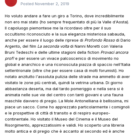
Posted
November 2, 2019
Ho voluto andare a fare un giro a Torino, dove incredibilmente
non ero mai stato (ho sempre frequentato di più la Valle d'Aosta).
Il capoluogo piemontese me la ricordavo oltre per il suo
occultismo riconosciuto e la sua eleganza misteriosa sabauda,
anche per essere il luogo delle riprese di
Profondo Rosso
di Dario
Argento, del film
La seconda volta
di Nanni Moretti con Valeria
Bruni Tedeschi e delle ultime stagioni della fiction
Provaci ancora
prof!
e per essere un vivace palcoscenico di movimento no
global e anarchico e una riconosciuta piazza di spaccio nell'Italia
settentrionale (oltre che per essere casa di molti forumisti). Ho
notato anzitutto l'assoluta pulizia delle strade ma ammetto di aver
visitato le zone più centrali, quindi la vetrina urbana. Di giorno
abbastanza deserta, ma dal tardo pomeriggio e nella sera si è
animata nelle sue vie del centro con tanti giovani e una fauna
maschile davvero di pregio. La Mole Antonelliana è bellissima, mi
piace un sacco. Come ho apprezzato particolarmente i comignoli
e le prospettive di città di transito e di respiro europeo-
continentale. Ho visitato il Museo del Cinema e il Museo del
Risorgimento, apprezzatissimi e validi. Ho scoperto una libreria
molto antica e di pregio che è accanto al secondo ed è anche