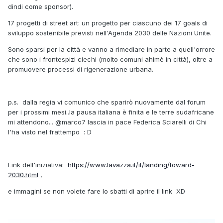
dindi come sponsor).
17 progetti di street art: un progetto per ciascuno dei 17 goals di
sviluppo sostenibile previsti nell'Agenda 2030 delle Nazioni Unite.
Sono sparsi per la città e vanno a rimediare in parte a quell'orrore
che sono i frontespizi ciechi (molto comuni ahimè in città), oltre a
promuovere processi di rigenerazione urbana.
p.s. dalla regia vi comunico che sparirò nuovamente dal forum
per i prossimi mesi..la pausa italiana è finita e le terre sudafricane
mi attendono...
@marco7
lascia in pace Federica Sciarelli di Chi
l'ha visto nel frattempo
: D
Link dell'iniziativa:
https://www.lavazza.it/it/landing/toward-
2030.html
,
e immagini se non volete fare lo sbatti di aprire il link XD