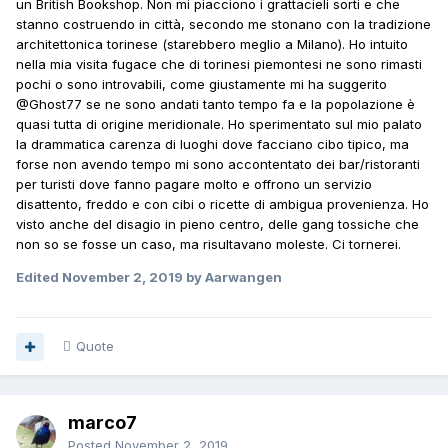
un British Bookshop. Non mi piacciono i grattacieli sorti e che
stanno costruendo in città, secondo me stonano con la tradizione
architettonica torinese (starebbero meglio a Milano). Ho intuito
nella mia visita fugace che di torinesi piemontesi ne sono rimasti
pochi o sono introvabili, come giustamente mi ha suggerito
@Ghost77
se ne sono andati tanto tempo fa e la popolazione è
quasi tutta di origine meridionale. Ho sperimentato sul mio palato
la drammatica carenza di luoghi dove facciano cibo tipico, ma
forse non avendo tempo mi sono accontentato dei bar/ristoranti
per turisti dove fanno pagare molto e offrono un servizio
disattento, freddo e con cibi o ricette di ambigua provenienza. Ho
visto anche del disagio in pieno centro, delle gang tossiche che
non so se fosse un caso, ma risultavano moleste. Ci tornerei.
Edited
November 2, 2019
by Aarwangen
Quote
marco7
Posted
November 2, 2019