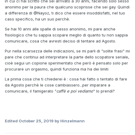
in cui ci hai scritto che sei arrivato a 30 anni, facendo solo sesso
anonimo per la paura che qualcuno scoprisse che sei gay. Quindi
a differenza di
@Nayoz, ti dico che essere insoddisfatti, nel tuo
caso specifico, ha un suo perchè.
Se hai 10 anni alle spalle di sesso anonimo, mi pare anche
fisiologico che tu sappia scopare meglio di quanto tu non sappia
comunicare, cosa che avresti deciso di tentare ad Agosto.
Pur nella scarsezza delle indicazioni, se mi parli di "solite frasi" mi
pare che continui ad interpretare la parte dello scopatore seriale,
cioè segui un copione sperimentato che però è pensato solo per
procurare un orgasmo, quindi funziona ma ha dei limiti
La prima cosa che ti chiederei è : cosa hai fatto o tentato di fare
da Agosto perchè le cose cambiassero...per imparare a
comunicare, il famigerato "
caffè e poi vediamo
" lo prendi?
Edited
October 25, 2019
by Hinzelmann