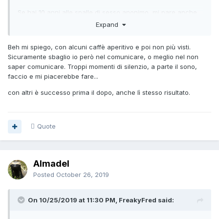
Se hai 10 anni alle spalle di sesso anonimo, mi pare anche
fisiologico che tu sappia scopare meglio di quanto tu non
Expand
sappia comunicare, cosa che avresti deciso di tentare ad
Agosto.
Beh mi spiego, con alcuni caffè aperitivo e poi non più visti.
Sicuramente sbaglio io però nel comunicare, o meglio nel non
Pur nella scarsezza delle indicazioni, se mi parli di "solite
saper comunicare. Troppi momenti di silenzio, a parte il sono,
frasi" mi pare che continui ad interpretare la parte dello
faccio e mi piacerebbe fare...
scopatore seriale, cioè segui un copione sperimentato che
però è pensato solo per procurare un orgasmo, quindi
con altri è successo prima il dopo, anche lì stesso risultato.
funziona ma ha dei limiti
La prima cosa che ti chiederei è : cosa hai fatto o tentato di
fare da Agosto perchè le cose cambiassero...per imparare a
Quote
comunicare, il famigerato "
caffè e poi vediamo
" lo prendi?
Almadel
Posted
October 26, 2019
On 10/25/2019 at 11:30 PM, FreakyFred said: