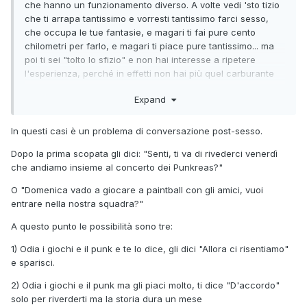
che hanno un funzionamento diverso. A volte vedi 'sto tizio
che ti arrapa tantissimo e vorresti tantissimo farci sesso,
che occupa le tue fantasie, e magari ti fai pure cento
chilometri per farlo, e magari ti piace pure tantissimo... ma
poi ti sei "tolto lo sfizio" e non hai interesse a ripetere
l'esperienza, perché in effetti non hai più quel carburante
ideale che la alimentava.
Expand
A me successe quella volta che andai con l'escort... volevo
provare e mi sono divertito tantissimo, ma non sentivo
In questi casi è un problema di conversazione post-sesso.
bisogno di rifarlo, nell'immediato. Tempo dopo la voglia è
tornata ma comunque non più interessante come all'inizio.
Dopo la prima scopata gli dici: "Senti, ti va di rivederci venerdì
Ovviamente, non ero nel
mindset
di proiettare emozioni
che andiamo insieme al concerto dei Punkreas?"
sull'altro in quel contesto lì, e non l'ho fatto. Non deve per
O "Domenica vado a giocare a paintball con gli amici, vuoi
forza essere andato male l'incontro perché la gente non
entrare nella nostra squadra?"
voglia rifarlo, e in molti casi è anche possibile che uno non
voglia rifarlo proprio perché è andato molto bene. Tutto
A questo punto le possibilità sono tre:
dipende dal
mindset
con cui uno si mette nell'incontro; se
l'idea è lo svuotamento di palle difficilmente ci sarà ragione
1) Odia i giochi e il punk e te lo dice, gli dici "Allora ci risentiamo"
che evolva oltre lo svuotamento di palle.
e sparisci.
2) Odia i giochi e il punk ma gli piaci molto, ti dice "D'accordo"
solo per riverderti ma la storia dura un mese