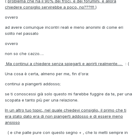
(
problema che ha il 90% dei froci, e dei forumini, e allora
chiedere consiglio servirebbe a poco, no???!!!!
)
ovvero
ad avere comunque incontri reali e meno anonimi di come eri
solito nel passato
ovvero
non so che cazzo….
Ma continui a chiedere senza spiegarti e aprirti realmente….
: (
Una cosa è certa, almeno per me, fin d'ora:
continui a piangerti addosso;
se ti conoscessi già solo questo mi farebbe fuggire da te, per una
scopata e tanto più per una relazione.
In un altro tuo topic, nel quale chiedevi consiglio, il primo che ti
era stato dato era di non piangerti addosso e di essere meno
ansioso
( e che palle pure con questo segno + , che lo metti sempre in