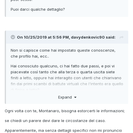
Puoi darci qualche dettaglio?
On 10/25/2019 at 5:56 PM, davydenkovic90 said:
Non si capisce come hai impostato queste conoscenze,
che profilo hai, ecc..
Hai conosciuto qualcuno, ci hai fatto due passi, e poi vi
piacevate così tanto che alla terza o quarta uscita siete
finiti a letto, oppure hai interagito con utenti che chiarivano
fin dai primi scambi di battute virtuali che l'intento era quello
di finire a letto?
Expand
Nel primo caso c'è più margine per sperare in una relazione
duratura (se non altro rivedervi dopo aver fatto sesso) e
Ogni volta con te, Montanaro, bisogna estorcerti le informazioni;
quindi avresti ragione a fare autocritica se questo non è
accaduto.
se chiedi un parere devi dare le circostanze del caso.
Nel secondo caso, invece, forse non dipende affatto da te,
Apparentemente, ma senza dettagli specifici non mi pronuncio