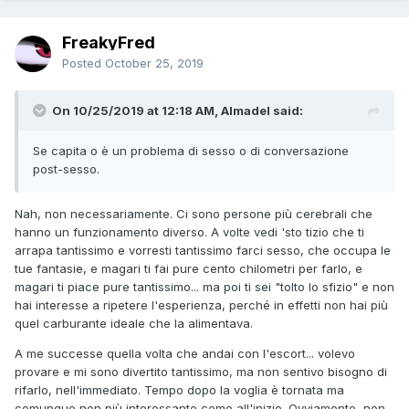
FreakyFred
Posted
October 25, 2019
On 10/25/2019 at 12:18 AM, Almadel said:
Se capita o è un problema di sesso o di conversazione
post-sesso.
Nah, non necessariamente. Ci sono persone più cerebrali che
hanno un funzionamento diverso. A volte vedi 'sto tizio che ti
arrapa tantissimo e vorresti tantissimo farci sesso, che occupa le
tue fantasie, e magari ti fai pure cento chilometri per farlo, e
magari ti piace pure tantissimo... ma poi ti sei "tolto lo sfizio" e non
hai interesse a ripetere l'esperienza, perché in effetti non hai più
quel carburante ideale che la alimentava.
A me successe quella volta che andai con l'escort... volevo
provare e mi sono divertito tantissimo, ma non sentivo bisogno di
rifarlo, nell'immediato. Tempo dopo la voglia è tornata ma
comunque non più interessante come all'inizio. Ovviamente, non