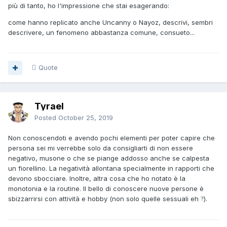
nel senso che molti che cercano sesso sulle app sono
più di tanto, ho l'impressione che stai esagerando:
interessati a farlo con uno diverso ogni volta, e comunque
in generale il sesso che cercano è mordi e fuggi e molto
come hanno replicato anche Uncanny o Nayoz, descrivi, sembri
raramente sono interessati a fare anche amicizia o a fare le
descrivere, un fenomeno abbastanza comune, consueto...
cenette al ristorante.
Quote
Tyrael
Posted
October 25, 2019
Non conoscendoti e avendo pochi elementi per poter capire che
persona sei mi verrebbe solo da consigliarti di non essere
negativo, musone o che se piange addosso anche se calpesta
un fiorellino. La negatività allontana specialmente in rapporti che
devono sbocciare. Inoltre, altra cosa che ho notato è la
monotonia e la routine. Il bello di conoscere nuove persone è
sbizzarrirsi con attività e hobby (non solo quelle sessuali eh
).
?