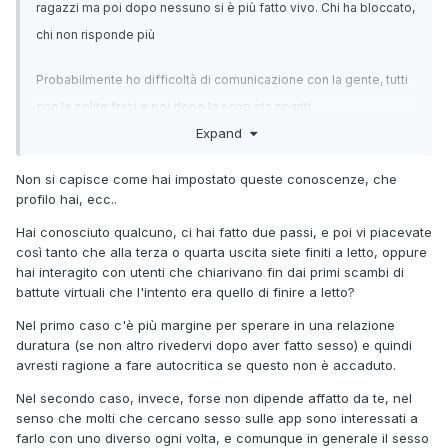
ragazzi ma poi dopo nessuno si è più fatto vivo. Chi ha bloccato,
chi non risponde più
Probabilmente ho difficoltà di comunicazione con la gente, tutti
con le solite frasi e poi dopo la scop.ata spariti.
Expand
Non si capisce come hai impostato queste conoscenze, che
profilo hai, ecc..
Hai conosciuto qualcuno, ci hai fatto due passi, e poi vi piacevate
così tanto che alla terza o quarta uscita siete finiti a letto, oppure
hai interagito con utenti che chiarivano fin dai primi scambi di
battute virtuali che l'intento era quello di finire a letto?
Nel primo caso c'è più margine per sperare in una relazione
duratura (se non altro rivedervi dopo aver fatto sesso) e quindi
avresti ragione a fare autocritica se questo non è accaduto.
Nel secondo caso, invece, forse non dipende affatto da te, nel
senso che molti che cercano sesso sulle app sono interessati a
farlo con uno diverso ogni volta, e comunque in generale il sesso