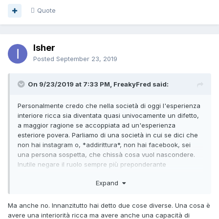
Quote
Isher
Posted
September 23, 2019
On 9/23/2019 at 7:33 PM, FreakyFred said:
Personalmente credo che nella società di oggi l'esperienza
interiore ricca sia diventata quasi univocamente un difetto,
a maggior ragione se accoppiata ad un'esperienza
esteriore povera. Parliamo di una società in cui se dici che
non hai instagram o, *addirittura*, non hai facebook, sei
una persona sospetta, che chissà cosa vuol nascondere.
Inutile negare il ruolo sempre più preponderante
dell'apparire esteriore, dell'essere pubblico, di questi tempi.
Expand
A fronte di questo avere interiorità ricche non serve più a
molto.
Ma anche no. Innanzitutto hai detto due cose diverse. Una cosa è
avere una interiorità ricca ma avere anche una capacità di