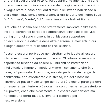
a fare il giocoliere per te 24/7. Particolarmente agonizzanti sono
quei momenti in cui io sono stanco da una giornata di interazioni
e voglio stare a casa per i cazzi miei, e lei invece non riesce a
stare due minuti senza conversare, allora io parto coi monosillabi:
"sì", "mh mh", "certo", "ok". Immaginate the clash of titans.
Direi che se stiamo alle cose strettamente implicate dall'essere
intro- o estroverso sarebbero abbastanza bilanciati. Nella vita,
ogni giorno, ci sono momenti in cui bisogna sopportare
chiacchiericcio e difetti e delle altre persone, e momenti in cui
bisogna sopportare di essere soli nel silenzio.
Possono esserci però cose non strettamente legate all'essere
intro o estro, ma che spesso correlano. Gli introversi nella mia
esperienza tendono ad essere più brillanti nell'astrazione
intellettuale e hanno un modo di vivere il sentimento che è, di
base, più profondo. Attenzione, non sto parlando del
range
del
sentimento, che ovviamente è lo stesso, ma della baseline:
l'introverso passa molto tempo dentro di sé e quindi parte già con
un'esperienza interiore più ricca, ma con un'esperienza esteriore
più povera; cosa che ovviamente può essere compensata ma
richiede una certa fatica. Si inverta il discorso per
l'estroversione.