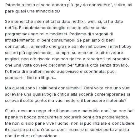
"stando a casa ci sono ancora più gay da conoscere", ti dirò, mi
pare quasi una minaccia xD
Se intendi che internet ci ha dato netflix... well, sì, ci ha dato
netflix. È indubbiamente meglio rispetto alla vecchia
programmazione rai e mediaset. Parliamo di sorgenti di
intrattenimento, di beni consumabili. Se parliamo di beni
consumabili, ammetto che grazie ad internet coltivo i miei hobby
solitari più agevolmente... compro su amazon le attrezzature
migliori, non c'è rischio che non riesca a reperire il tal prodotto
che una volta dovevo cercarmi per tutta la città senza trovarlo,
l'offerta di intrattenimento audiovisivo è sconfinata, puoi
scaricarti i libri da libgen...
Ma questi sono i soliti beni consumabili. Ogni volta che uno vuol
sollevare una qualsivoglia critica alla società contemporanea si
solleva il solito punto: ma vuoi mettere il benessere materiale?
Sì, ok, nessuno nega che il benessere materiale conti; se non hai
il pane in bocca procurartelo oscurerà ogni altra problematica.
Ma non di solo pane vive l'uomo, non si può iniziare e concludere
il discorso su di un'epoca con il numero di servizi porta a porta
che ti mette a disposizione.