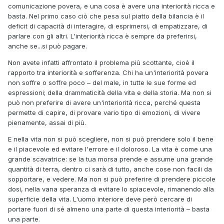
comunicazione povera, e una cosa è avere una interiorità ricca e
basta. Nel primo caso ciò che pesa sul piatto della bilancia è il
deficit di capacità di interagire, di esprimersi, di empatizzare, di
parlare con gli altri. L'interiorità ricca è sempre da preferirsi,
anche se...si può pagare.
Non avete infatti affrontato il problema più scottante, cioè il
rapporto tra interiorità e sofferenza. Chi ha un'interiorità povera
non soffre o soffre poco – del male, in tutte le sue forme ed
espressioni; della drammaticità della vita e della storia. Ma non si
può non preferire di avere un'interiorità ricca, perché questa
permette di capire, di provare vario tipo di emozioni, di vivere
pienamente, assai di più.
E nella vita non si può scegliere, non si può prendere solo il bene
e il piacevole ed evitare l'errore e il doloroso. La vita è come una
grande scavatrice: se la tua morsa prende e assume una grande
quantità di terra, dentro ci sarà di tutto, anche cose non facili da
sopportare, e vedere. Ma non si può preferire di prendere piccole
dosi, nella vana speranza di evitare lo spiacevole, rimanendo alla
superficie della vita. L'uomo interiore deve però cercare di
portare fuori di sé almeno una parte di questa interiorità – basta
una parte.