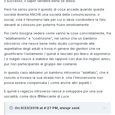
il successo, il saper vendere bene se stessi.
Però ha senso porre il quesito di cosa accada quando questa
società diventa ANCHE una società della comunicazione, o
social, cioè il fenomeno tale per cui si deve condividere la foto
davanti al colosseo per poterne fruire emotivamente
Poi certo bisogna vedere come vanno le cose concretamente, fra
"adattamento" e "costrizione", nel senso che un bambino
introverso che riesce bene nello studio corrisponde alle
aspettative degli adulti e trova in genere dei genitori che ne
giustificano l'isolamento ( quindi è lasciato più libero di esprimersi
) e magari riesce a stabilire dei rapporti con due-tre migliori amici,
pur non partecipando al gruppo dei coetanei.
In questo caso abbiamo un bambino introverso "adattato", che è
riuscito a trovare la sua strada non è che l'introversione non
possa essere compensata ( come anche altri aspetti )
E quindi il ragazzo introverso riesce a sviluppare poi una sua
socialità, come dice
@Mercante di Luce
On 9/23/2019 at 4:27 PM, wwspr said: