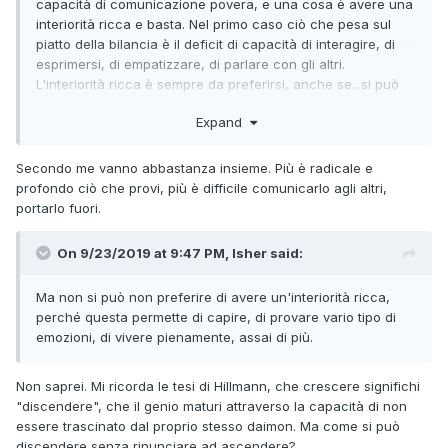
capacità di comunicazione povera, e una cosa è avere una
interiorità ricca e basta. Nel primo caso ciò che pesa sul
piatto della bilancia è il deficit di capacità di interagire, di
esprimersi, di empatizzare, di parlare con gli altri.
L'interiorità ricca è sempre da preferirsi, anche se...si può
pagare.
Expand
Secondo me vanno abbastanza insieme. Più è radicale e
profondo ciò che provi, più è difficile comunicarlo agli altri,
portarlo fuori.
On 9/23/2019 at 9:47 PM, Isher said:
Ma non si può non preferire di avere un'interiorità ricca,
perché questa permette di capire, di provare vario tipo di
emozioni, di vivere pienamente, assai di più.
Non saprei. Mi ricorda le tesi di Hillmann, che crescere significhi
"discendere", che il genio maturi attraverso la capacità di non
essere trascinato dal proprio stesso daimon. Ma come si può
discendere senza rinunciare ad ascendere?