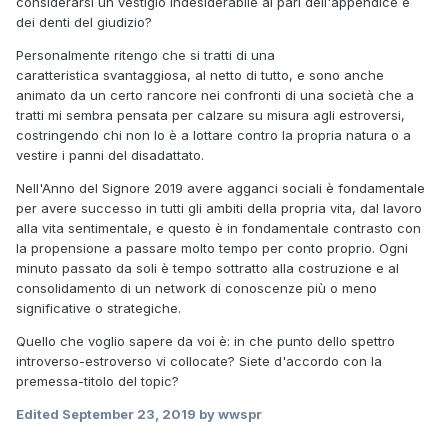
considerarsi un vestigio indesiderabile al pari dell'appendice e
dei denti del giudizio?
Personalmente ritengo che si tratti di una
caratteristica svantaggiosa, al netto di tutto, e sono anche
animato da un certo rancore nei confronti di una società che a
tratti mi sembra pensata per calzare su misura agli estroversi,
costringendo chi non lo è a lottare contro la propria natura o a
vestire i panni del disadattato.
Nell'Anno del Signore 2019 avere agganci sociali è fondamentale
per avere successo in tutti gli ambiti della propria vita, dal lavoro
alla vita sentimentale, e questo è in fondamentale contrasto con
la propensione a passare molto tempo per conto proprio. Ogni
minuto passato da soli è tempo sottratto alla costruzione e al
consolidamento di un network di conoscenze più o meno
significative o strategiche.
Quello che voglio sapere da voi è: in che punto dello spettro
introverso-estroverso vi collocate? Siete d'accordo con la
premessa-titolo del topic?
Edited
September 23, 2019
by wwspr