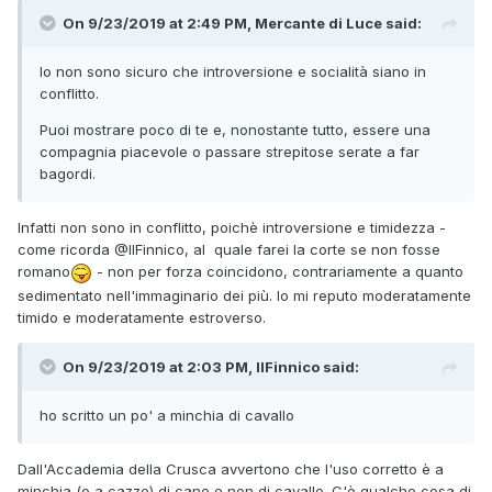
On 9/23/2019 at 2:49 PM, Mercante di Luce said:
Io non sono sicuro che introversione e socialità siano in
conflitto.
Puoi mostrare poco di te e, nonostante tutto, essere una
compagnia piacevole o passare strepitose serate a far
bagordi.
Infatti non sono in conflitto, poichè introversione e timidezza -
come ricorda
@IlFinnico
, al quale farei la corte se non fosse
romano
- non per forza coincidono, contrariamente a quanto
sedimentato nell'immaginario dei più. Io mi reputo moderatamente
timido e moderatamente estroverso.
On 9/23/2019 at 2:03 PM, IlFinnico said:
ho scritto un po' a minchia di cavallo
Dall'Accademia della Crusca avvertono che l'uso corretto è a
minchia (o a cazzo) di cane e non di cavallo. C'è qualche cosa di