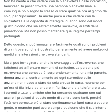
Non ha niente a che vedere con la piacevolezza delle interazioni,
beninteso. Io posso trovare una persona piacevolissima, e
comunque ho bisogno lo stesso di stare qualche ora al giorno da
solo, per "riposarmi". Ha anche poco a che vedere con la
spigliatezza e la capacità di interagire; quando sono del mood
giusto dicono che sia estremamente socievole, ai limiti della
primadonna. Ma non posso mantenere quel regime per tempi
prolungati.
Detto questo, si può immaginare facilmente quali sono i problemi
di un introverso, che è costretto generalmente ad avere molteplici
quotidiane interazioni che trova stancanti.
Ma si può immaginare anche lo svantaggio dell'estroverso, che
faticherà ad affrontare momenti di solitudine. La persona più
estroversa che conosco è, sorprendentemente, una mia parente,
donna anziana; contrariamente ad ogni stereotipo sulle
anziane non riesce a stare da sola chiusa in casa, neanche per
un'ora di fila. Inizia ad andare in fibrillazione e a telefonare a tutti
i parenti e tutte le amiche che ha cercando qualcuno con cui
uscire. I problemi di questo modo di sentire sono tanti, perché
l'età non permette più di stare continuamente fuori casa a vedere
gente, e neanche puoi avere sempre qualcuno che ti stia intorno