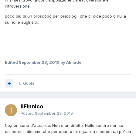
In sintesi trovo la contrapposizione tra estroversione e
introversione
poco più di un oroscopo per psicologi, che ci dice poco o nulla
su noi e sugli altri.
Edited
September 23, 2019
by Almadel
Quote
IlFinnico
Posted
September 23, 2019
No,non sono d'accordo. Non è un difetto. Nello spettro non so
collocarmi; diciamo che per quanto mi riguarda dipende un po' da