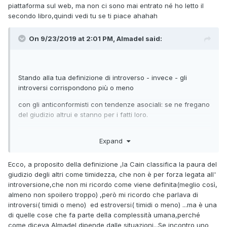
piattaforma sul web, ma non ci sono mai entrato né ho letto il
secondo libro,quindi vedi tu se ti piace ahahah
On 9/23/2019 at 2:01 PM, Almadel said:
Stando alla tua definizione di introverso - invece - gli
introversi corrispondono più o meno
con gli anticonformisti con tendenze asociali: se ne fregano
del giudizio altrui e stanno per i fatti loro.
Expand
Ecco, a proposito della definizione ,la Cain classifica la paura del
giudizio degli altri come timidezza, che non è per forza legata all'
introversione,che non mi ricordo come viene definita(meglio così,
almeno non spoilero troppo) ,però mi ricordo che parlava di
introversi( timidi o meno) ed estroversi( timidi o meno) ...ma è una
di quelle cose che fa parte della complessità umana,perché
come diceva Almadel dipende dalle situazioni...Se incontro uno