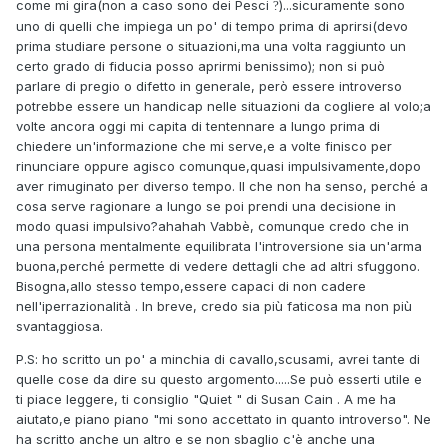
come mi gira(non a caso sono dei Pesci
)...sicuramente sono
?
uno di quelli che impiega un po' di tempo prima di aprirsi(devo
prima studiare persone o situazioni,ma una volta raggiunto un
certo grado di fiducia posso aprirmi benissimo); non si può
parlare di pregio o difetto in generale, però essere introverso
potrebbe essere un handicap nelle situazioni da cogliere al volo;a
volte ancora oggi mi capita di tentennare a lungo prima di
chiedere un'informazione che mi serve,e a volte finisco per
rinunciare oppure agisco comunque,quasi impulsivamente,dopo
aver rimuginato per diverso tempo. Il che non ha senso, perché a
cosa serve ragionare a lungo se poi prendi una decisione in
modo quasi impulsivo?ahahah Vabbè, comunque credo che in
una persona mentalmente equilibrata l'introversione sia un'arma
buona,perché permette di vedere dettagli che ad altri sfuggono.
Bisogna,allo stesso tempo,essere capaci di non cadere
nell'iperrazionalità . In breve, credo sia più faticosa ma non più
svantaggiosa.
P.S: ho scritto un po' a minchia di cavallo,scusami, avrei tante di
quelle cose da dire su questo argomento.....Se può esserti utile e
ti piace leggere, ti consiglio "Quiet " di Susan Cain . A me ha
aiutato,e piano piano "mi sono accettato in quanto introverso". Ne
ha scritto anche un altro e se non sbaglio c'è anche una