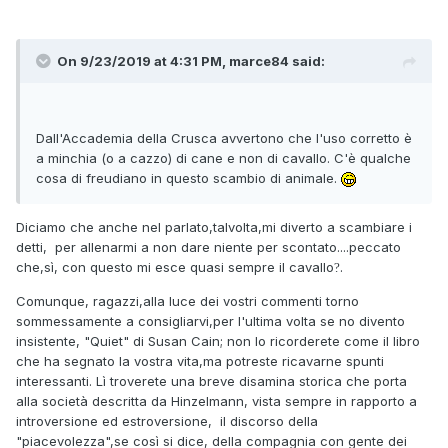
On 9/23/2019 at 4:31 PM, marce84 said:
Dall'Accademia della Crusca avvertono che l'uso corretto è
a minchia (o a cazzo) di cane e non di cavallo. C'è qualche
cosa di freudiano in questo scambio di animale.
Diciamo che anche nel parlato,talvolta,mi diverto a scambiare i
detti, per allenarmi a non dare niente per scontato....peccato
che,sì, con questo mi esce quasi sempre il cavallo
.
?
Comunque, ragazzi,alla luce dei vostri commenti torno
sommessamente a consigliarvi,per l'ultima volta se no divento
insistente, "Quiet" di Susan Cain; non lo ricorderete come il libro
che ha segnato la vostra vita,ma potreste ricavarne spunti
interessanti. Lì troverete una breve disamina storica che porta
alla società descritta da Hinzelmann, vista sempre in rapporto a
introversione ed estroversione, il discorso della
"piacevolezza",se così si dice, della compagnia con gente dei