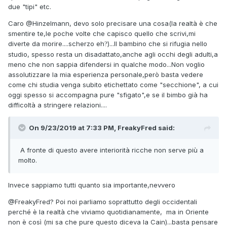
due "tipi" etc.
Caro
@Hinzelmann
, devo solo precisare una cosa(la realtà è che
smentire te,le poche volte che capisco quello che scrivi,mi
diverte da morire....scherzo eh
)...Il bambino che si rifugia nello
?
studio, spesso resta un disadattato,anche agli occhi degli adulti,a
meno che non sappia difendersi in qualche modo...Non voglio
assolutizzare la mia esperienza personale,però basta vedere
come chi studia venga subito etichettato come "secchione", a cui
oggi spesso si accompagna pure "sfigato",e se il bimbo già ha
difficoltà a stringere relazioni....
On 9/23/2019 at 7:33 PM, FreakyFred said:
A fronte di questo avere interiorità ricche non serve più a
molto.
Invece sappiamo tutti quanto sia importante,nevvero
@FreakyFred
? Poi noi parliamo soprattutto degli occidentali
perché è la realtà che viviamo quotidianamente, ma in Oriente
non è così (mi sa che pure questo diceva la Cain)...basta pensare