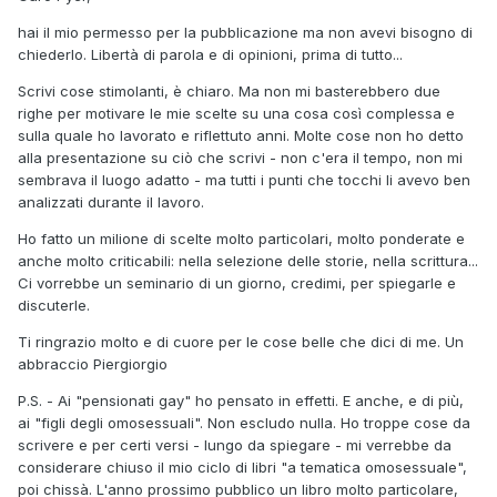
hai il mio permesso per la pubblicazione ma non avevi bisogno di
chiederlo. Libertà di parola e di opinioni, prima di tutto...
Scrivi cose stimolanti, è chiaro. Ma non mi basterebbero due
righe per motivare le mie scelte su una cosa così complessa e
sulla quale ho lavorato e riflettuto anni. Molte cose non ho detto
alla presentazione su ciò che scrivi - non c'era il tempo, non mi
sembrava il luogo adatto - ma tutti i punti che tocchi li avevo ben
analizzati durante il lavoro.
Ho fatto un milione di scelte molto particolari, molto ponderate e
anche molto criticabili: nella selezione delle storie, nella scrittura...
Ci vorrebbe un seminario di un giorno, credimi, per spiegarle e
discuterle.
Ti ringrazio molto e di cuore per le cose belle che dici di me. Un
abbraccio Piergiorgio
P.S. - Ai "pensionati gay" ho pensato in effetti. E anche, e di più,
ai "figli degli omosessuali". Non escludo nulla. Ho troppe cose da
scrivere e per certi versi - lungo da spiegare - mi verrebbe da
considerare chiuso il mio ciclo di libri "a tematica omosessuale",
poi chissà. L'anno prossimo pubblico un libro molto particolare,