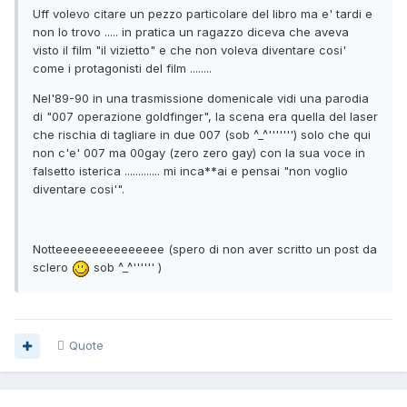
Uff volevo citare un pezzo particolare del libro ma e' tardi e
non lo trovo ..... in pratica un ragazzo diceva che aveva
visto il film "il vizietto" e che non voleva diventare cosi'
come i protagonisti del film ........
Nel'89-90 in una trasmissione domenicale vidi una parodia
di "007 operazione goldfinger", la scena era quella del laser
che rischia di tagliare in due 007 (sob ^_^''''''') solo che qui
non c'e' 007 ma 00gay (zero zero gay) con la sua voce in
falsetto isterica ............. mi inca**ai e pensai "non voglio
diventare cosi'".
Notteeeeeeeeeeeeeee (spero di non aver scritto un post da
sclero
sob ^_^'''''' )
Quote