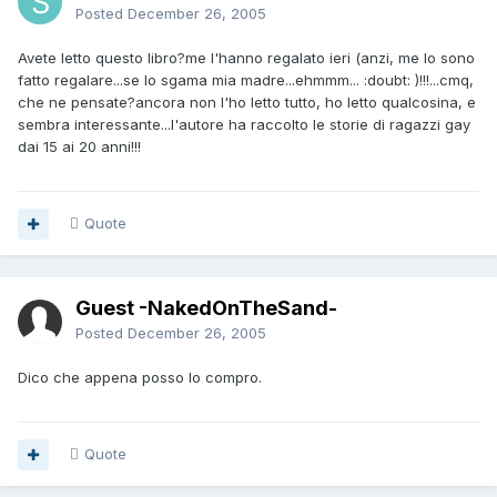
Posted
December 26, 2005
Avete letto questo libro?me l'hanno regalato ieri (anzi, me lo sono
fatto regalare...se lo sgama mia madre...ehmmm... :doubt: )!!!...cmq,
che ne pensate?ancora non l'ho letto tutto, ho letto qualcosina, e
sembra interessante...l'autore ha raccolto le storie di ragazzi gay
dai 15 ai 20 anni!!!
Quote
Guest -NakedOnTheSand-
Posted
December 26, 2005
Dico che appena posso lo compro.
Quote