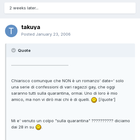
2 weeks later...
takuya
Posted
January 23, 2006
Quote
.............................................................
Chiarisco comunque che NON è un romanzo' date=' solo
una serie di confessioni di vari ragazzi gay, che oggi
saranno tutti sulla quarantina, ormai. Uno di loro è mio
amico, ma non vi dirò mai chi è di quelli.
[/quote']
Mi e' venuto un colpo "sulla quarantina" ?????????? diciamo
dai 28 in su
.