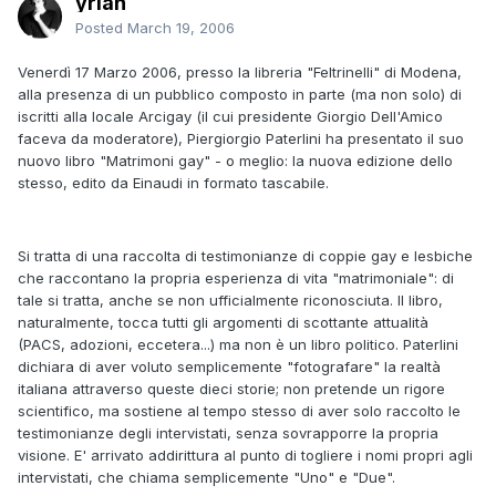
yrian
Posted
March 19, 2006
Venerdì 17 Marzo 2006, presso la libreria "Feltrinelli" di Modena,
alla presenza di un pubblico composto in parte (ma non solo) di
iscritti alla locale Arcigay (il cui presidente Giorgio Dell'Amico
faceva da moderatore), Piergiorgio Paterlini ha presentato il suo
nuovo libro "Matrimoni gay" - o meglio: la nuova edizione dello
stesso, edito da Einaudi in formato tascabile.
Si tratta di una raccolta di testimonianze di coppie gay e lesbiche
che raccontano la propria esperienza di vita "matrimoniale": di
tale si tratta, anche se non ufficialmente riconosciuta. Il libro,
naturalmente, tocca tutti gli argomenti di scottante attualità
(PACS, adozioni, eccetera...) ma non è un libro politico. Paterlini
dichiara di aver voluto semplicemente "fotografare" la realtà
italiana attraverso queste dieci storie; non pretende un rigore
scientifico, ma sostiene al tempo stesso di aver solo raccolto le
testimonianze degli intervistati, senza sovrapporre la propria
visione. E' arrivato addirittura al punto di togliere i nomi propri agli
intervistati, che chiama semplicemente "Uno" e "Due".