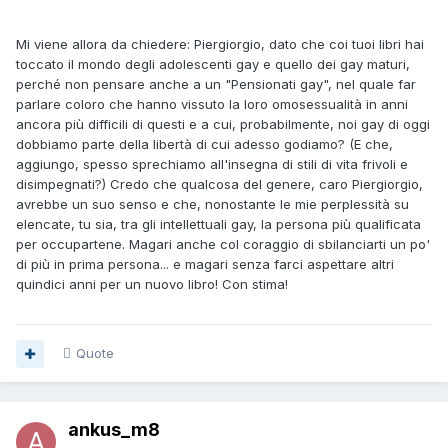
Mi viene allora da chiedere: Piergiorgio, dato che coi tuoi libri hai
toccato il mondo degli adolescenti gay e quello dei gay maturi,
perché non pensare anche a un "Pensionati gay", nel quale far
parlare coloro che hanno vissuto la loro omosessualità in anni
ancora più difficili di questi e a cui, probabilmente, noi gay di oggi
dobbiamo parte della libertà di cui adesso godiamo? (E che,
aggiungo, spesso sprechiamo all'insegna di stili di vita frivoli e
disimpegnati?) Credo che qualcosa del genere, caro Piergiorgio,
avrebbe un suo senso e che, nonostante le mie perplessità su
elencate, tu sia, tra gli intellettuali gay, la persona più qualificata
per occupartene. Magari anche col coraggio di sbilanciarti un po'
di più in prima persona... e magari senza farci aspettare altri
quindici anni per un nuovo libro! Con stima!
Quote
ankus_m8