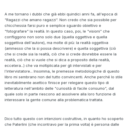
A me tornano i dubbi che già ebbi quindici anni fa, all'epoca di
"Ragazzi che amano ragazzi". Non credo che sia possibile per
chicchessia farsi puro e semplice sguardo obiettivo e
"fotografare" la realtà. In questo caso, poi, le "visioni" che
confliggono non sono solo due (quella oggettiva e quella
soggettiva dell'autore), ma molte di più: la realtà oggettiva
(ammesso che la si possa descrivere) e quella soggettiva (ciò
che si crede sia la realtà, ciò che si crede dovrebbe essere la
realtà, ciò che si vuole che si dica a proposito della realtà,
eccetera...) che va moltiplicata per gli intervistati e per
l'intervistatore... Insomma, le premesse metodologiche di questo
libro mi sembrano non del tutto convincenti. Anche perché lo stile
inevitabilmente asettico finisce per relegare questo tipo di
letteratura nell'ambito delle "curiosità di facile consumo", dal
quale solo in parte riescono ad assolvere alla loro funzione di
interessare la gente comune alla problematica trattata.
Dico tutto questo con intenzioni costruttive, in quanto ho scoperto
che Paterlini (che incontravo per la prima volta) è persona dalle