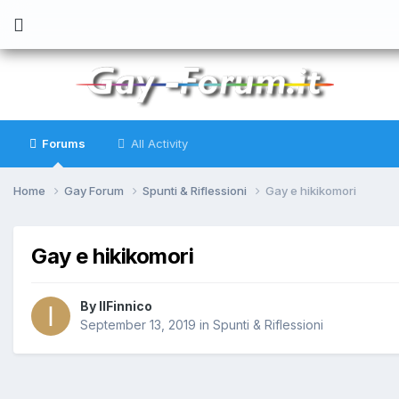
Forums
All Activity
Home
Gay Forum
Spunti & Riflessioni
Gay e hikikomori
Gay e hikikomori
By
IlFinnico
September 13, 2019
in
Spunti & Riflessioni