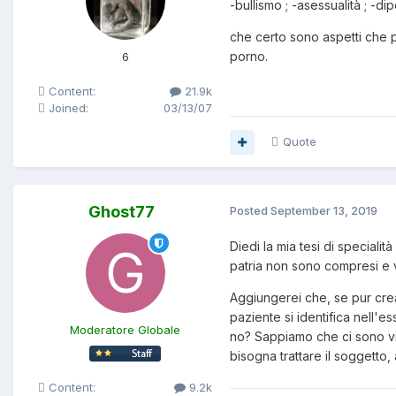
-bullismo ; -asessualità ; -
che certo sono aspetti che 
porno.
6
Content:
21.9k
Joined:
03/13/07
Quote
Ghost77
Posted
September 13, 2019
Diedi la mia tesi di speciali
patria non sono compresi e 
Aggiungerei che, se pur crea
paziente si identifica nell'
Moderatore Globale
no? Sappiamo che ci sono vir
bisogna trattare il soggetto,
Content:
9.2k