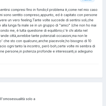
on sentirsi compresi fino in fondo;il problema è,come nel mio caso
 mi sono sentito compreso,appunto, ed è capitato con persone
re un vero feeling.Tante volte succede di sentirsi soli,che
è alla lunga fa male se in un gruppo di "amici" (che non ho mai
ondo me, è tutta questione di equilibrio;c'è chi abita nel
grande città,avrebbe tante potenziali occasioni,ma non le
n po' che sto con qualcuno,anche piacevole,ho bisogno di 10
scio ogni tanto la incontro, però boh,certe volte mi sembra di
une persone,in potenza profonde e interessanti,si adeguino
ll'omosessualità solo a