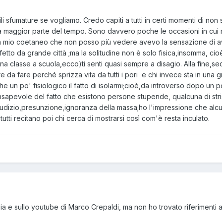
ibili sfumature se vogliamo. Credo capiti a tutti in certi momenti di n
a maggior parte del tempo. Sono davvero poche le occasioni in cui
un mio coetaneo che non posso più vedere avevo la sensazione di ave
etto da grande città ;ma la solitudine non è solo fisica,insomma, cio
a classe a scuola,ecco)ti senti quasi sempre a disagio. Alla fine,sec
e da fare perché sprizza vita da tutti i pori e chi invece sta in una 
che un po' fisiologico il fatto di isolarmi;cioè,da introverso dopo u
onsapevole del fatto che esistono persone stupende, qualcuna di stri
giudizio,presunzione,ignoranza della massa;ho l'impressione che alc
tutti recitano poi chi cerca di mostrarsi così com'è resta inculato.
lia e sullo youtube di Marco Crepaldi, ma non ho trovato riferimenti a