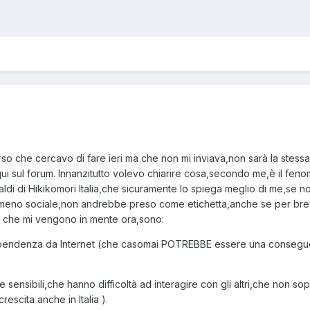
rso che cercavo di fare ieri ma che non mi inviava,non sarà la stes
i sul forum. Innanzitutto volevo chiarire cosa,secondo me,è il feno
di di Hikikomori Italia,che sicuramente lo spiega meglio di me,se non
nomeno sociale,non andrebbe preso come etichetta,anche se per brevi
li che mi vengono in mente ora,sono:
pendenza da Internet (che casomai POTREBBE essere una consegue
 sensibili,che hanno difficoltà ad interagire con gli altri,che non s
rescita anche in Italia ).