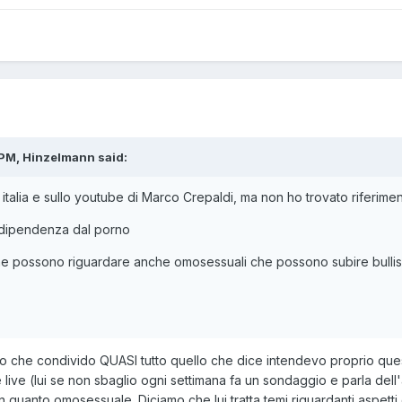
 PM, Hinzelmann said:
italia e sullo youtube di Marco Crepaldi, ma non ho trovato riferimen
; -dipendenza dal porno
he possono riguardare anche omosessuali che possono subire bullis
vo che condivido QUASI tutto quello che dice intendevo proprio que
e live (lui se non sbaglio ogni settimana fa un sondaggio e parla del
 in quanto omosessuale. Diciamo che lui tratta temi riguardanti aspe