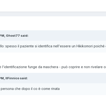
 PM, Ghost77 said:
lo :spesso il paziente si identifica nell'essere un Hikikomori poiché
è l'identificazione funge da maschera - può coprire e non rivelare 
M, IlFinnico said:
na persona che dopo il co è come rinata