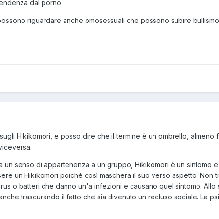
dipendenza dal porno
possono riguardare anche omosessuali che possono subire bullismo,
tà sugli Hikikomori, e posso dire che il termine è un ombrello, almeno
viceversa.
 un senso di appartenenza a un gruppo, Hikikomori è un sintomo e no
essere un Hikikomori poiché così maschera il suo verso aspetto. Non t
us o batteri che danno un'a infezioni e causano quel sintomo. Allo
 anche trascurando il fatto che sia divenuto un recluso sociale. La p