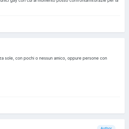
 unici gay con cui al momento posso confrontarmi.Grazie per la
anza sole, con pochi o nessun amico, oppure persone con
Author