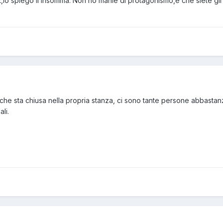
,lo spiego lì insomma. Non ho manie di protagonismo,è che siete gli
che sta chiusa nella propria stanza, ci sono tante persone abbast
li.