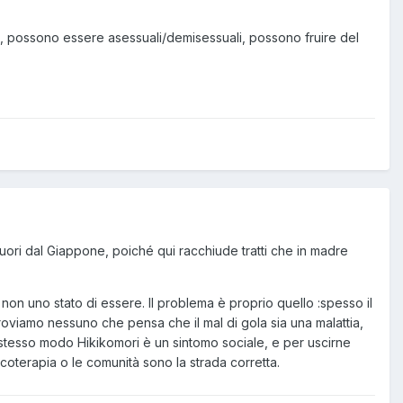
 possono essere asessuali/demisessuali, possono fruire del
 fuori dal Giappone, poiché qui racchiude tratti che in madre
n uno stato di essere. Il problema è proprio quello :spesso il
roviamo nessuno che pensa che il mal di gola sia una malattia,
 stesso modo Hikikomori è un sintomo sociale, e per uscirne
sicoterapia o le comunità sono la strada corretta.