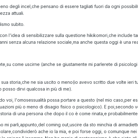
o degli incel,che pensano di essere tagliati fuori da ogni possibilit
ezza attuali.
lismo subito.
n l'idea di sensibilizzare sulla questione hikikomori,che include t
nni senza alcuna relazione sociale,ma anche questa oggi è una rea
ete,su come uscirne (anche se giustamente mi parlerete di psicologi
sua storia,che ne sia uscito o meno(io avevo scritto due volte ieri t
posso dirvi qualcosa in più di me).
ndo voi, l'omosessualità possa portare a questo (nel mio caso,per es
uazioni più o meno di disagio fisico o psicologico). E poi,secondo vo
a storia di una persona che dopo il co è come rinata,e probabilmen
o mi parli,appunto,del coming out,uscire da sto minchia di armadietto
olare,condividerò ache io la mia, e poi forse oggi, o comunque nei 