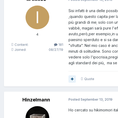
Sisi infatti è una delle poss
,quando questo capita per l
più grandi di me; solo con 
vabbè, magari sarà pure l'eff
avuto,però,per esempio,in un
4
paesino sperduto e si sa dar
Content:
181
"sfrutta". Nel mio caso é an
Joined:
08/27/19
minuti di solitudine. Sono c
vedere solo l'ipocrisia,pre
agli standard dei più, ma se 
Quote
Hinzelmann
Posted
September 13, 2019
Ho cercato su hikimomori ita