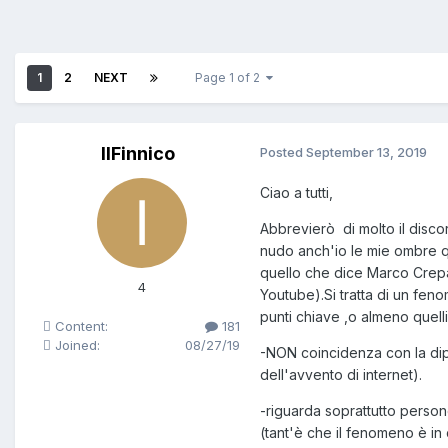
1
2
NEXT
Page 1 of 2
IlFinnico
Posted
September 13, 2019
Ciao a tutti,
Abbrevierò di molto il disco
nudo anch'io le mie ombre qu
quello che dice Marco Crepal
4
Youtube).Si tratta di un fe
punti chiave ,o almeno quel
Content:
181
Joined:
08/27/19
-NON coincidenza con la di
dell'avvento di internet).
-riguarda soprattutto persone
(tant'è che il fenomeno è in c