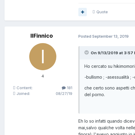
Quote
IlFinnico
Posted
September 13, 2019
On 9/13/2019 at 3:57
Ho cercato su hikimomori 
4
-bullismo ; -asessualità 
che certo sono aspetti c
Content:
181
Joined:
08/27/19
del porno.
Eh lo so infatti quando dice
mai,salvo qualche volta nell
finora); l'avevo aggiunto io