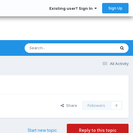
Sign Up
Existing user? Sign In
All Activity
Share
Followers
0
Start new topic
Reply to this topic