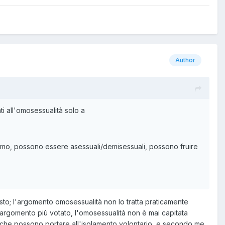
Author
ti all'omosessualità solo a
mo, possono essere asessuali/demisessuali, possono fruire
sto; l'argomento omosessualità non lo tratta praticamente
l'argomento più votato, l'omosessualità non è mai capitata
tti che possono portare all'isolamento volontario, e secondo me