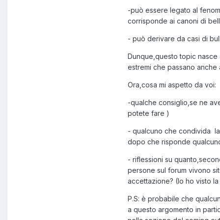
-può essere legato al fenomen
corrisponde ai canoni di bell
- può derivare da casi di bul
Dunque,questo topic nasce co
estremi che passano anche a
Ora,cosa mi aspetto da voi:
-qualche consiglio,se ne av
potete fare )
- qualcuno che condivida la 
dopo che risponde qualcuno 
- riflessioni su quanto,seco
persone sul forum vivono sit
accettazione? (Io ho visto l
P.S: è probabile che qualcun
a questo argomento in partic