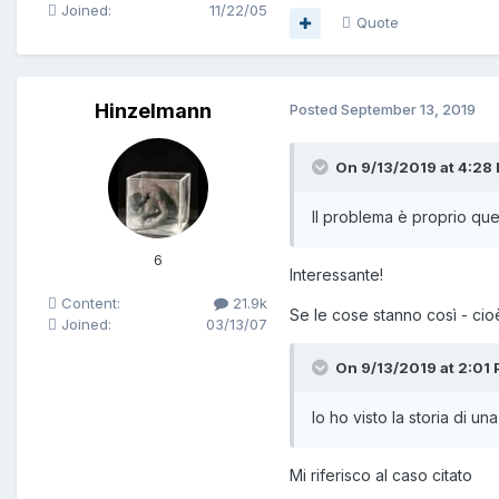
Joined:
11/22/05
Quote
Hinzelmann
Posted
September 13, 2019
On 9/13/2019 at 4:28
Il problema è proprio quel
6
Interessante!
Content:
21.9k
Se le cose stanno così - cio
Joined:
03/13/07
On 9/13/2019 at 2:01 P
Io ho visto la storia di u
Mi riferisco al caso citato