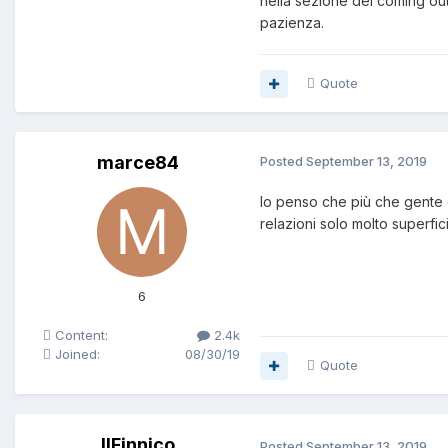
nella sezione del coming out
pazienza.
Quote
marce84
Posted
September 13, 2019
Io penso che più che gente 
relazioni solo molto superficia
6
Content:
2.4k
Joined:
08/30/19
Quote
IlFinnico
Posted
September 13, 2019