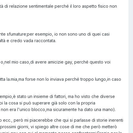
à di relazione sentimentale perché il loro aspetto fisico non
ante sfumature;per esempio, io non sono uno di quei casi
ltà e credo vada raccontata.
 o,nel mio caso,di avere amicizie gay, perché questo voi
utta la.mia,ma forse non lo inviava perché troppo lungo,in caso
empio,è stato un insieme di fattori, ma ho visto che diverse
i la cosa si può superare già solo con la propria
te non era l'unico blocco,ma sicuramente ha dato una mano).
 ecc., però mi piacerebbe che qui si parlasse di storie inerenti
prossimi giorni, vi spiego altre cose di me che però metterò