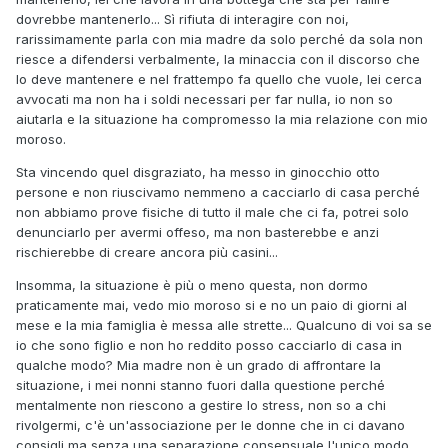
dovrebbe mantenerlo... Sì rifiuta di interagire con noi,
rarissimamente parla con mia madre da solo perché da sola non
riesce a difendersi verbalmente, la minaccia con il discorso che
lo deve mantenere e nel frattempo fa quello che vuole, lei cerca
avvocati ma non ha i soldi necessari per far nulla, io non so
aiutarla e la situazione ha compromesso la mia relazione con mio
moroso.
Sta vincendo quel disgraziato, ha messo in ginocchio otto
persone e non riuscivamo nemmeno a cacciarlo di casa perché
non abbiamo prove fisiche di tutto il male che ci fa, potrei solo
denunciarlo per avermi offeso, ma non basterebbe e anzi
rischierebbe di creare ancora più casini...
Insomma, la situazione è più o meno questa, non dormo
praticamente mai, vedo mio moroso si e no un paio di giorni al
mese e la mia famiglia è messa alle strette... Qualcuno di voi sa se
io che sono figlio e non ho reddito posso cacciarlo di casa in
qualche modo? Mia madre non è un grado di affrontare la
situazione, i mei nonni stanno fuori dalla questione perché
mentalmente non riescono a gestire lo stress, non so a chi
rivolgermi, c'è un'associazione per le donne che in ci davano
consigli ma senza una separazione consensuale l'unico modo