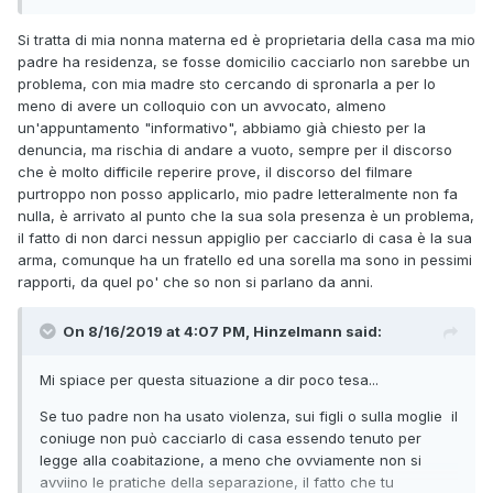
tua madre forse potrebbe anche denunciarlo per violenza
domestica psicologica dai carabinieri.
Si tratta di mia nonna materna ed è proprietaria della casa ma mio
padre ha residenza, se fosse domicilio cacciarlo non sarebbe un
per avere le prove puoi filmare e registrare col telefono
problema, con mia madre sto cercando di spronarla a per lo
quel che lui fa e dice che servira' pure per il divorzio e per
meno di avere un colloquio con un avvocato, almeno
cacciarlo di casa.
un'appuntamento "informativo", abbiamo già chiesto per la
denuncia, ma rischia di andare a vuoto, sempre per il discorso
tuo padre non ha parenti da cui potrebbe andare ad abitare
che è molto difficile reperire prove, il discorso del filmare
?
purtroppo non posso applicarlo, mio padre letteralmente non fa
Forse si potrebbe anche propinargli un
nulla, è arrivato al punto che la sua sola presenza è un problema,
TSO
https://it.m.wikipedia.org/wiki/Trattamento_sanitario_ob
il fatto di non darci nessun appiglio per cacciarlo di casa è la sua
bligatorio
per farlo calmare un po' ma per quello devi
arma, comunque ha un fratello ed una sorella ma sono in pessimi
parlare col vostro medico di famiglia.
rapporti, da quel po' che so non si parlano da anni.
On 8/16/2019 at 4:07 PM, Hinzelmann said:
Mi spiace per questa situazione a dir poco tesa...
Se tuo padre non ha usato violenza, sui figli o sulla moglie il
coniuge non può cacciarlo di casa essendo tenuto per
legge alla coabitazione, a meno che ovviamente non si
avviino le pratiche della separazione, il fatto che tu