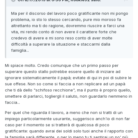
Ma per il discorso del lavoro poco gratificante non mi pongo
problema, io sto lo stesso cercando, pure mio moroso fa
altrettanto ma ti do ragione, dovremmo riuscire a farci una
vita, mi rendo conto di non avere il carattere forte che
credevo di avere e mi sono reso conto di aver molte
difficoltà a superare la situazione e staccarmi dalla
famiglia...
Mi spiace molto. Credo comunque che un primo passo per
superare questo stallo potrebbe essere quello di iniziare ad
ignorare sistematicamente il papà; evitate di qui in poi di subire le
sue offese. Non so come si faccia a non replicare ad un papà
che ti dà dello "schifoso recchione", ma il punto è proprio quello,
smettere di parlarci, togliergli il saluto, non guardarlo nemmeno in
faccia...
Per quel che riguarda il lavoro, a meno che non si tratti di un
impiego particolarmente usurante, suggerisco anch'io di non far
caso per il momento se si tratterà di qualcosa di poco
gratificante: quando avrai dei soldi solo tuoi anche il rapporto con
la famiglia sarà differente, o per lo meno tu ti sentirai un po' più