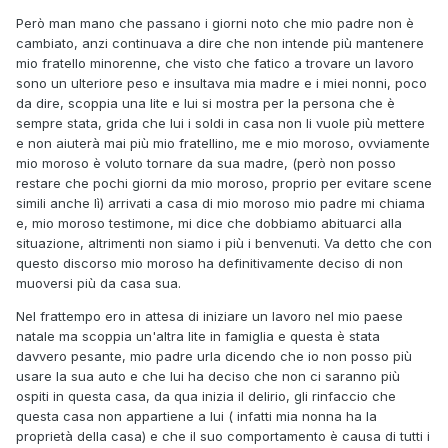
Però man mano che passano i giorni noto che mio padre non è
cambiato, anzi continuava a dire che non intende più mantenere
mio fratello minorenne, che visto che fatico a trovare un lavoro
sono un ulteriore peso e insultava mia madre e i miei nonni, poco
da dire, scoppia una lite e lui si mostra per la persona che è
sempre stata, grida che lui i soldi in casa non li vuole più mettere
e non aiuterà mai più mio fratellino, me e mio moroso, ovviamente
mio moroso è voluto tornare da sua madre, (però non posso
restare che pochi giorni da mio moroso, proprio per evitare scene
simili anche lì) arrivati a casa di mio moroso mio padre mi chiama
e, mio moroso testimone, mi dice che dobbiamo abituarci alla
situazione, altrimenti non siamo i più i benvenuti. Va detto che con
questo discorso mio moroso ha definitivamente deciso di non
muoversi più da casa sua.
Nel frattempo ero in attesa di iniziare un lavoro nel mio paese
natale ma scoppia un'altra lite in famiglia e questa è stata
davvero pesante, mio padre urla dicendo che io non posso più
usare la sua auto e che lui ha deciso che non ci saranno più
ospiti in questa casa, da qua inizia il delirio, gli rinfaccio che
questa casa non appartiene a lui ( infatti mia nonna ha la
proprietà della casa) e che il suo comportamento è causa di tutti i