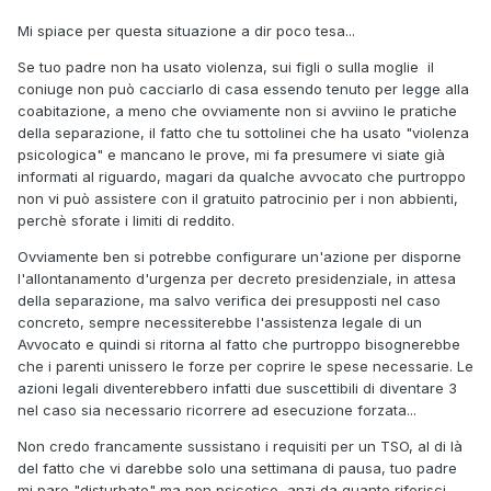
Mi spiace per questa situazione a dir poco tesa...
Se tuo padre non ha usato violenza, sui figli o sulla moglie il
coniuge non può cacciarlo di casa essendo tenuto per legge alla
coabitazione, a meno che ovviamente non si avviino le pratiche
della separazione, il fatto che tu sottolinei che ha usato "violenza
psicologica" e mancano le prove, mi fa presumere vi siate già
informati al riguardo, magari da qualche avvocato che purtroppo
non vi può assistere con il gratuito patrocinio per i non abbienti,
perchè sforate i limiti di reddito.
Ovviamente ben si potrebbe configurare un'azione per disporne
l'allontanamento d'urgenza per decreto presidenziale, in attesa
della separazione, ma salvo verifica dei presupposti nel caso
concreto, sempre necessiterebbe l'assistenza legale di un
Avvocato e quindi si ritorna al fatto che purtroppo bisognerebbe
che i parenti unissero le forze per coprire le spese necessarie. Le
azioni legali diventerebbero infatti due suscettibili di diventare 3
nel caso sia necessario ricorrere ad esecuzione forzata...
Non credo francamente sussistano i requisiti per un TSO, al di là
del fatto che vi darebbe solo una settimana di pausa, tuo padre
mi pare "disturbato" ma non psicotico, anzi da quanto riferisci