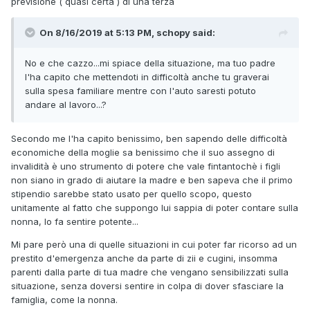
previsione ( quasi certa ) di una terza
On 8/16/2019 at 5:13 PM, schopy said:
No e che cazzo...mi spiace della situazione, ma tuo padre
l'ha capito che mettendoti in difficoltà anche tu graverai
sulla spesa familiare mentre con l'auto saresti potuto
andare al lavoro...?
Secondo me l'ha capito benissimo, ben sapendo delle difficoltà
economiche della moglie sa benissimo che il suo assegno di
invalidità è uno strumento di potere che vale fintantochè i figli
non siano in grado di aiutare la madre e ben sapeva che il primo
stipendio sarebbe stato usato per quello scopo, questo
unitamente al fatto che suppongo lui sappia di poter contare sulla
nonna, lo fa sentire potente...
Mi pare però una di quelle situazioni in cui poter far ricorso ad un
prestito d'emergenza anche da parte di zii e cugini, insomma
parenti dalla parte di tua madre che vengano sensibilizzati sulla
situazione, senza doversi sentire in colpa di dover sfasciare la
famiglia, come la nonna.