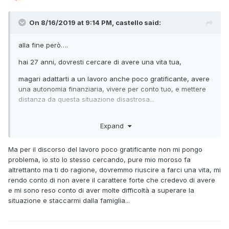
On 8/16/2019 at 9:14 PM, castello said:
alla fine però….
hai 27 anni, dovresti cercare di avere una vita tua,
magari adattarti a un lavoro anche poco gratificante, avere
una autonomia finanziaria, vivere per conto tuo, e mettere
distanza da questa situazione disastrosa...
e magari anche il tuo ragazzo, se coetaneo, potrebbe
Expand
cercare di fare lo stesso, rispetto al suo ambiente
familiare...
Ma per il discorso del lavoro poco gratificante non mi pongo
problema, io sto lo stesso cercando, pure mio moroso fa
altrettanto ma ti do ragione, dovremmo riuscire a farci una vita, mi
rendo conto di non avere il carattere forte che credevo di avere
e mi sono reso conto di aver molte difficoltà a superare la
situazione e staccarmi dalla famiglia...