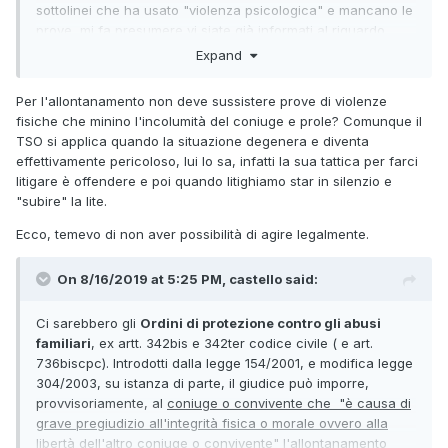
sottolinei che ha usato "violenza psicologica" e mancano le
prove, mi fa presumere vi siate già informati al riguardo,
magari da qualche avvocato che purtroppo non vi può
Expand
assistere con il gratuito patrocinio per i non abbienti,
perchè sforate i limiti di reddito.
Per l'allontanamento non deve sussistere prove di violenze
fisiche che minino l'incolumità del coniuge e prole? Comunque il
Ovviamente ben si potrebbe configurare un'azione per
TSO si applica quando la situazione degenera e diventa
disporne l'allontanamento d'urgenza per decreto
effettivamente pericoloso, lui lo sa, infatti la sua tattica per farci
presidenziale, in attesa della separazione, ma salvo verifica
litigare è offendere e poi quando litighiamo star in silenzio e
dei presupposti nel caso concreto, sempre necessiterebbe
"subire" la lite.
l'assistenza legale di un Avvocato e quindi si ritorna al fatto
che purtroppo bisognerebbe che i parenti unissero le forze
Ecco, temevo di non aver possibilità di agire legalmente.
per coprire le spese necessarie. Le azioni legali
diventerebbero infatti due suscettibili di diventare 3 nel
On 8/16/2019 at 5:25 PM, castello said:
caso sia necessario ricorrere ad esecuzione forzata...
Non credo francamente sussistano i requisiti per un TSO, al
Ci sarebbero gli
Ordini di protezione contro gli abusi
di là del fatto che vi darebbe solo una settimana di pausa,
familiari
, ex artt. 342bis e 342ter codice civile ( e art.
tuo padre mi pare "disturbato" ma non psicotico, anzi da
736biscpc). Introdotti dalla legge 154/2001, e modifica legge
quanto riferisci sembra perfettamente in grado di capire i
304/2003, su istanza di parte, il giudice può imporre,
punti deboli di ognuno e colpire per far male
provvisoriamente, al
coniuge o convivente che "è causa di
psicologicamente, ad ognuno di voi.
grave pregiudizio all'integrità fisica o morale ovvero alla
libertà dell'altro coniuge o convivente"
l'allontanamento