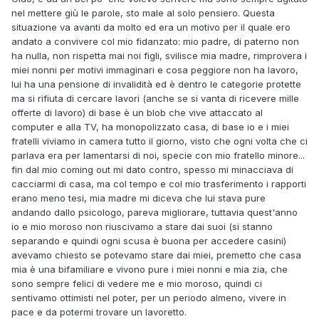
nel mettere giù le parole, sto male al solo pensiero. Questa
situazione va avanti da molto ed era un motivo per il quale ero
andato a convivere col mio fidanzato: mio padre, di paterno non
ha nulla, non rispetta mai noi figli, svilisce mia madre, rimprovera i
miei nonni per motivi immaginari e cosa peggiore non ha lavoro,
lui ha una pensione di invalidità ed è dentro le categorie protette
ma si rifiuta di cercare lavori (anche se si vanta di ricevere mille
offerte di lavoro) di base è un blob che vive attaccato al
computer e alla TV, ha monopolizzato casa, di base io e i miei
fratelli viviamo in camera tutto il giorno, visto che ogni volta che ci
parlava era per lamentarsi di noi, specie con mio fratello minore...
fin dal mio coming out mi dato contro, spesso mi minacciava di
cacciarmi di casa, ma col tempo e col mio trasferimento i rapporti
erano meno tesi, mia madre mi diceva che lui stava pure
andando dallo psicologo, pareva migliorare, tuttavia quest'anno
io e mio moroso non riuscivamo a stare dai suoi (si stanno
separando e quindi ogni scusa è buona per accedere casini)
avevamo chiesto se potevamo stare dai miei, premetto che casa
mia è una bifamiliare e vivono pure i miei nonni e mia zia, che
sono sempre felici di vedere me e mio moroso, quindi ci
sentivamo ottimisti nel poter, per un periodo almeno, vivere in
pace e da potermi trovare un lavoretto.