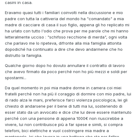
casini in casa.
Eravamo quasi tutti i familiari coinvolti nella discussione e mio
padre con tutta la cattiveria del mondo ha "comandato" a mia
madre di cacciare di casa il suo figlio, appena gli ho replicato mi
ha urlato con tutto l'odio che prova per me parole che mi hanno
letteralmente ucciso
: "schifoso
recchione di merda", ogni volta
che parlavo me lo ripeteva, difronte alla mia famiglia attonita
dopodiché ha continuato a dire che devo andarmene che ho
distrutto la famiglia.
Qualche giorno dopo ho dovuto annullare il contratto di lavoro
che avevo firmato da poco perché non ho più mezzi e soldi per
spostarmi...
Da quel momento in poi mia madre dorme in camera coi miei
fratelli perché non ha più il coraggio di dormire con mio padre, lui
di rado alza le mani, preferisce farci violenza psicologica, lei gli
chiesto di andarsene per il bene di tutti ma lui, sostenendo di
esser stato da un avvocato e dice che lui deve essere mantenuto
perché con una pensione di appena 1000€ non riuscirebbe a
vivere, lui non contribuisce più a far spese e simili, si compra
telefoni, bici elettriche e vuol costringere mia madre a
mantenerlo, lei che lavora in una bottega che sta per fallire