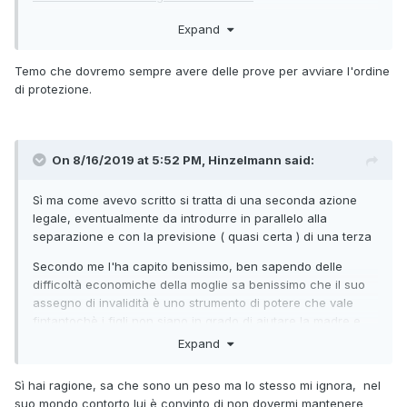
La presenza di prole dovrebbe garantire in un secondo
dalla casa familiare, "prescrivendogli altresì, ove occorra,
momento che la casa sia assegnata ,a prescindere dalla
Expand
di non avvicinarsi ai luoghi frequentati dall'istante….", oltre
proprietà, a tua madre ma certo il problema concreto
al concorso al pagamento delle spese familiari….
dell'allontanamento immediato sussiste.
Temo che dovremo sempre avere delle prove per avviare l'ordine
Come figlio puoi fare poco, ovviamente sei un testimone a
di protezione.
favore di tua madre ma non sei titolare di azioni legali
On 8/16/2019 at 5:52 PM, Hinzelmann said:
Sì ma come avevo scritto si tratta di una seconda azione
legale, eventualmente da introdurre in parallelo alla
separazione e con la previsione ( quasi certa ) di una terza
Secondo me l'ha capito benissimo, ben sapendo delle
difficoltà economiche della moglie sa benissimo che il suo
assegno di invalidità è uno strumento di potere che vale
fintantochè i figli non siano in grado di aiutare la madre e
ben sapeva che il primo stipendio sarebbe stato usato per
Expand
quello scopo, questo unitamente al fatto che suppongo lui
sappia di poter contare sulla nonna, lo fa sentire potente...
Sì hai ragione, sa che sono un peso ma lo stesso mi ignora, nel
suo mondo contorto lui è convinto di non dovermi mantenere
Mi pare però una di quelle situazioni in cui poter far ricorso