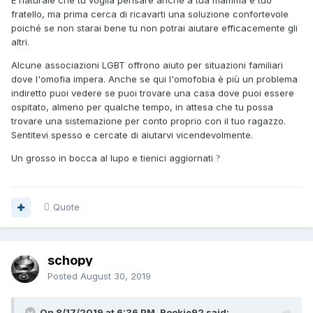
È naturale che tu voglia pensare anche a tua mamma e tuo
fratello, ma prima cerca di ricavarti una soluzione confortevole
poiché se non starai bene tu non potrai aiutare efficacemente gli
altri.
Alcune associazioni LGBT offrono aiuto per situazioni familiari
dove l'omofia impera. Anche se qui l'omofobia è più un problema
indiretto puoi vedere se puoi trovare una casa dove puoi essere
ospitato, almeno per qualche tempo, in attesa che tu possa
trovare una sistemazione per conto proprio con il tuo ragazzo.
Sentitevi spesso e cercate di aiutarvi vicendevolmente.
Un grosso in bocca al lupo e tienici aggiornati
?
Quote
schopy
Posted
August 30, 2019
On 8/17/2019 at 6:36 PM, Rookie92 said: