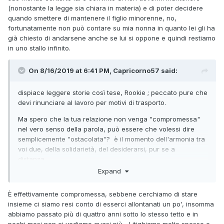
(nonostante la legge sia chiara in materia) e di poter decidere
ad un prestito d'emergenza anche da parte di zii e cugini,
quando smettere di mantenere il figlio minorenne, no,
insomma parenti dalla parte di tua madre che vengano
fortunatamente non può contare su mia nonna in quanto lei gli ha
sensibilizzati sulla situazione, senza doversi sentire in colpa
già chiesto di andarsene anche se lui si oppone e quindi restiamo
di dover sfasciare la famiglia, come la nonna.
in uno stallo infinito.
On 8/16/2019 at 6:41 PM, Capricorno57 said:
dispiace leggere storie così tese, Rookie ; peccato pure che
devi rinunciare al lavoro per motivi di trasporto.
Ma spero che la tua relazione non venga "compromessa"
nel vero senso della parola, può essere che volessi dire
semplicemente "ostacolata"? è il momento dell'armonia tra
voi due, della solidarietà, del desiderarsi, pur se a
distanza..
Expand
È effettivamente compromessa, sebbene cerchiamo di stare
insieme ci siamo resi conto di esserci allontanati un po', insomma
abbiamo passato più di quattro anni sotto lo stesso tetto e in