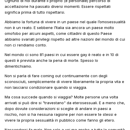
Ognuno di noi durante il proprio (e personale) percorso di
accettazione ha passato diversi momenti. Essere rispettati
significa prima di tutto rispettarsi.
Abbiamo la fortuna di vivere in un paese nel quale l’omosessualità
non è un reato. E sebbene l’Italia sia ancora un paese molto
omofobo per alcuni aspetti, come cittadini di questo Paese
abbiamo svariati privilegi rispetto ad altre nazioni del mondo di cui
non ci rendiamo conto.
Nel mondo ci sono 81 paesi in cui essere gay è reato e in 10 di
questi è prevista anche la pena di morte. Spesso lo
dimentichiamo.
Non si parla di fare coming out continuamente con degli
sconosciuti, semplicemente di vivere liberamente la propria vita e
non lasciarsi condizionare quando si viaggia.
Ma cosa succede quando si viaggia? Molte persone una volta
arrivati si può dire si "travestano" da eterosessuali. E a meno che,
dopo dovute considerazioni si sceglie di andare in paesi a
rischio, non si ha nessuna ragione per non essere te stessi e
vivere la propria sessualità in pubblico come fanno gli etero.
Nascondersi fa male. Non solo a voi ma anche a tutta la comunità