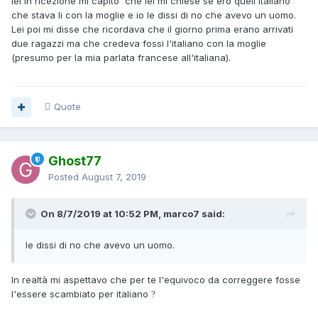
lei in ricezione mi capito' che lei mi chiese se ero quell'italiano
che stava li con la moglie e io le dissi di no che avevo un uomo.
Lei poi mi disse che ricordava che il giorno prima erano arrivati
due ragazzi ma che credeva fossi l'italiano con la moglie
(presumo per la mia parlata francese all'italiana).
Quote
Ghost77
Posted
August 7, 2019
On 8/7/2019 at 10:52 PM, marco7 said:
le dissi di
no che avev
o
un uomo.
In realtà mi aspettavo che per te l'equivoco da correggere fosse
l'essere scambiato per italiano
?