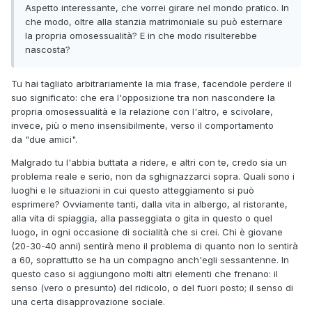
Aspetto interessante, che vorrei girare nel mondo pratico. In
che modo, oltre alla stanzia matrimoniale su può esternare
la propria omosessualità? E in che modo risulterebbe
nascosta?
Tu hai tagliato arbitrariamente la mia frase, facendole perdere il
suo significato: che era l'opposizione tra non nascondere la
propria omosessualità e la relazione con l'altro, e scivolare,
invece, più o meno insensibilmente, verso il comportamento
da "due amici".
Malgrado tu l'abbia buttata a ridere, e altri con te, credo sia un
problema reale e serio, non da sghignazzarci sopra. Quali sono i
luoghi e le situazioni in cui questo atteggiamento si può
esprimere? Ovviamente tanti, dalla vita in albergo, al ristorante,
alla vita di spiaggia, alla passeggiata o gita in questo o quel
luogo, in ogni occasione di socialità che si crei. Chi è giovane
(20-30-40 anni) sentirà meno il problema di quanto non lo sentirà
a 60, soprattutto se ha un compagno anch'egli sessantenne. In
questo caso si aggiungono molti altri elementi che frenano: il
senso (vero o presunto) del ridicolo, o del fuori posto; il senso di
una certa disapprovazione sociale.