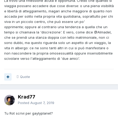
La trovo una riflessione acuta e opportuna. Credo che quando si
viaggia possano accadere due cose diverse: o una piena visibilità
e libertà di atteggiamento, magari anche maggiore di quanto non
accada per solito nella propria vita quotidiana, soprattutto per chi
viva in un piccolo centro, che può essere un po'
opprimente; oppure al contrario una tendenza a quella che un
tempo si chiamava la 'discrezione'. E vero, come dice
@Almadel
,
che se prendi una stanza doppia con letto matrimoniale, non ci
sono dubbi, ma questo riguarda solo un aspetto di un viaggio, la
vita in albergo: ce ne sono tanti altri in cui si può manifestare o
non nascondere la propria omosessualità oppure insensibilmente
scivolare verso l'atteggiamento di 'due amici'.
Quote
Krad77
Posted
August 7, 2019
Tu Rot scrivi per gaylyplanet?