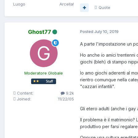
Luogo
Arcella!
Quote
Ghost77
Posted
July 10, 2019
A parte l'impostazione un po'
Ho anche io amici trentenni 
giochi (bleh) di stampo nipp
Io amo giochi aderenti al mo
Moderatore Globale
rientro comunque nella categ
"cazzari infantili".
Content:
9.2k
Joined:
11/22/05
Gli etero adulti (anche i ga
Il problema è il matrimonio?
produttivo per farsi regalare
Oppure una cultura ereditata 