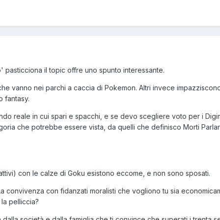
 pasticciona il topic offre uno spunto interessante.
che vanno nei parchi a caccia di Pokemon. Altri invece impazziscono
o fantasy.
ndo reale in cui spari e spacchi, e se devo scegliere voto per i Dig
oria che potrebbe essere vista, da quelli che definisco Morti Parlant
y attivi) con le calze di Goku esistono eccome, e non sono sposati.
 La convivenza con fidanzati moralisti che vogliono tu sia economic
 la pelliccia?
dalla società e dalla famiglia che ti convince che superati i trenta s