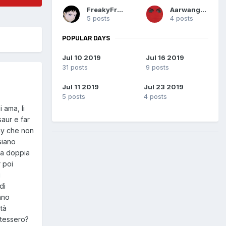
FreakyFred
Aarwangen
5 posts
4 posts
POPULAR DAYS
Jul 10 2019
Jul 16 2019
31 posts
9 posts
Jul 11 2019
Jul 23 2019
5 posts
4 posts
 ama, li
saur e far
gay che non
siano
 la doppia
r poi
i
di
nno
tà
stessero?