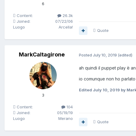
6
Content:
26.3k
Joined:
07/22/06
Luogo
Arcella!
Quote
MarkCaltagirone
Posted
July 10, 2019
(edited)
ah quindi il puppet play è an
io comunque non ho parlato di
Edited
July 10, 2019
by Mark
3
Content:
104
Joined:
05/19/19
Luogo
Merano
Quote