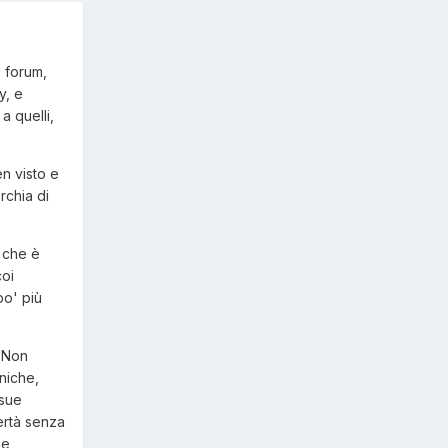
o forum,
y, e
a quelli,
n visto e
rchia di
 che è
coi
po' più
. Non
oniche,
 sue
bertà senza
ie