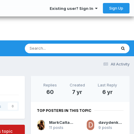
Sign Up
Existing user? Sign In
All Activity
Replies
Created
Last Reply
60
7 yr
6 yr
s
0
TOP POSTERS IN THIS TOPIC
MarkCaltagirone
davydenkovic90
11 posts
9 posts
s topic