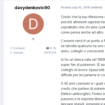
davydenkovic90
Posted
July 10, 2019
(edited)
Credo che la tua riflessione 
perché altrimenti sapresti 
soprattutto che chi ama i po
come pensa anche ad altro.
6
L'essere nerd è un punto a 
se talvolta qualcuno ha uno s
Content:
6.7k
amici, colleghi o conoscenti 
Joined:
05/01/14
Io ho un'amica nata nel 198
super fan di pokemon. (E asc
colleghi di lavoro (quasi tu
difficile per lei parlarne in 
A 45 anni i pensieri e i gus
credo che parlare di pokemon 
Elettra Lamborghini, Fedez e 
passioni e le esprime libera
lanciare stupidi, ennesimi e 