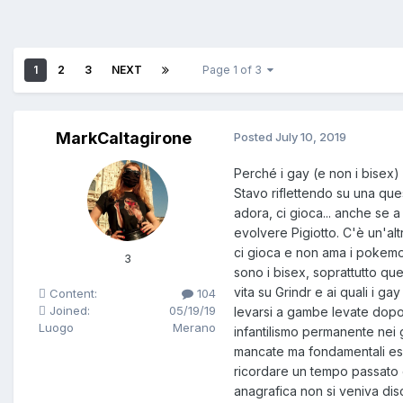
1
2
3
NEXT
Page 1 of 3
MarkCaltagirone
Posted
July 10, 2019
Perché i gay (e non i bisex
Stavo riflettendo su una ques
adora, ci gioca... anche se a
evolvere Pigiotto. C'è un'alt
ci gioca e non ama i pokemo
3
sono i bisex, soprattutto que
vita su Grindr e ai quali i g
Content:
104
Joined:
05/19/19
levarsi a gambe levate dopo 
Luogo
Merano
infantilismo permanente nei 
mancate ma fondamentali es
ricordare un tempo passato e
anagrafica non si veniva di