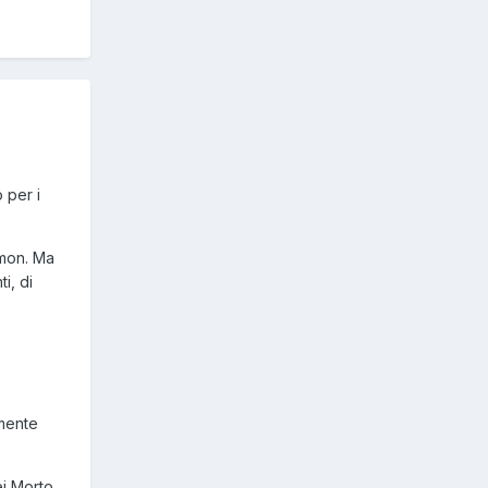
 per i
imon. Ma
i, di
amente
ei Morto