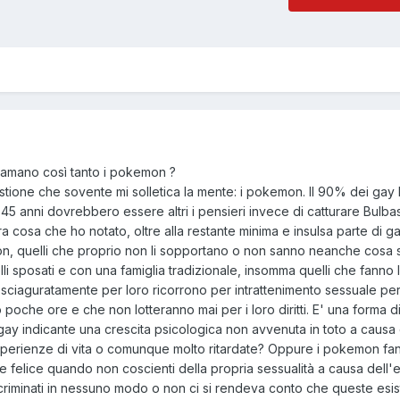
) amano così tanto i pokemon ?
tione che sovente mi solletica la mente: i pokemon. Il 90% dei gay li
 45 anni dovrebbero essere altri i pensieri invece di catturare Bulba
ra cosa che ho notato, oltre alla restante minima e insulsa parte di 
n, quelli che proprio non li sopportano o non sanno neanche cosa 
lli sposati e con una famiglia tradizionale, insomma quelli che fanno
ay sciaguratamente per loro ricorrono per intrattenimento sessuale pe
poche ore e che non lotteranno mai per i loro diritti. E' una forma d
gay indicante una crescita psicologica non avvenuta in toto a causa 
perienze di vita o comunque molto ritardate? Oppure i pokemon fa
 felice quando non coscienti della propria sessualità a causa dell'e
scriminati in nessuno modo o non ci si rendeva conto che queste esi