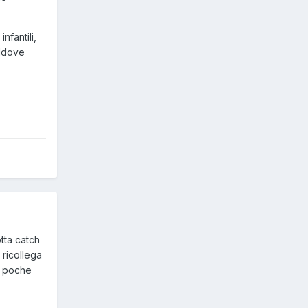
fantili,
addove
tta catch
 ricollega
in poche