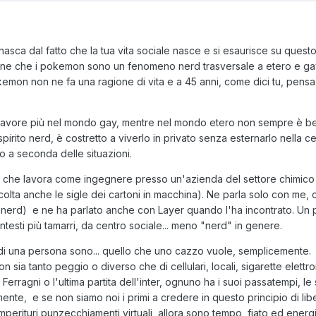
nasca dal fatto che la tua vita sociale nasce e si esaurisce su quest
bene che i pokemon sono un fenomeno nerd trasversale a etero e ga
kemon non ne fa una ragione di vita e a 45 anni, come dici tu, pensa 
favore più nel mondo gay, mentre nel mondo etero non sempre è be
pirito nerd, è costretto a viverlo in privato senza esternarlo nella ce
o a seconda delle situazioni.
9 che lavora come ingegnere presso un'azienda del settore chimico
olta anche le sigle dei cartoni in macchina). Ne parla solo con me, 
tti nerd) e ne ha parlato anche con Layer quando l'ha incontrato. Un 
contesti più tamarri, da centro sociale... meno "nerd" in genere.
ti di una persona sono... quello che uno cazzo vuole, semplicemente
sia tanto peggio o diverso che di cellulari, locali, sigarette elettr
Ferragni o l'ultima partita dell'inter, ognuno ha i suoi passatempi, le
mente, e se non siamo noi i primi a credere in questo principio di li
imperituri punzecchiamenti virtuali, allora sono tempo, fiato ed energ