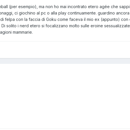
nball (per esempio), ma non ho mai incontrato etero agée che sapp
onaggi, ci giochino al pc o alla play continuamente. guardino ancora 
 di felpa con la faccia di Goku come faceva il mio ex (appunto) con 
Di solito i nerd etero si focalizzano molto sulle eroine sessualizza
ragioni mammarie.