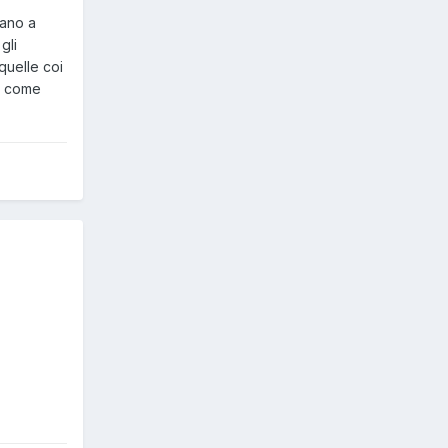
iano a
gli
quelle coi
te come