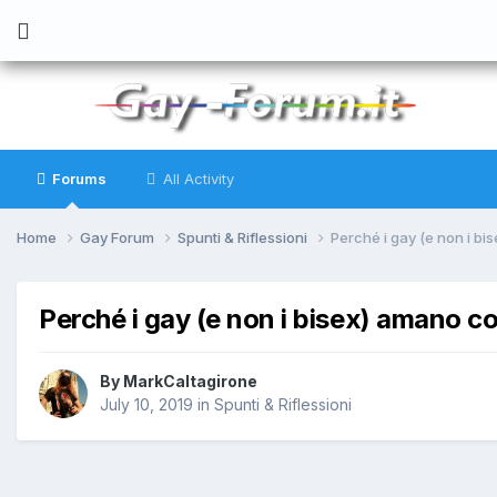
Forums
All Activity
Home
Gay Forum
Spunti & Riflessioni
Perché i gay (e non i bi
Perché i gay (e non i bisex) amano c
By
MarkCaltagirone
July 10, 2019
in
Spunti & Riflessioni