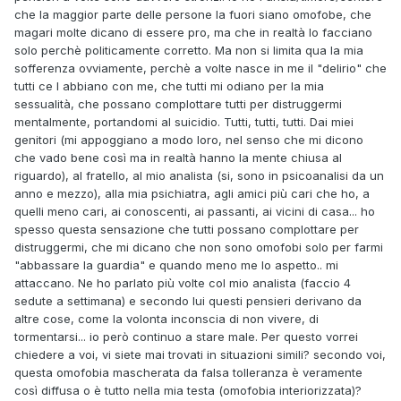
che la maggior parte delle persone la fuori siano omofobe, che
magari molte dicano di essere pro, ma che in realtà lo facciano
solo perchè politicamente corretto. Ma non si limita qua la mia
sofferenza ovviamente, perchè a volte nasce in me il "delirio" che
tutti ce l abbiano con me, che tutti mi odiano per la mia
sessualità, che possano complottare tutti per distruggermi
mentalmente, portandomi al suicidio. Tutti, tutti, tutti. Dai miei
genitori (mi appoggiano a modo loro, nel senso che mi dicono
che vado bene così ma in realtà hanno la mente chiusa al
riguardo), al fratello, al mio analista (si, sono in psicoanalisi da un
anno e mezzo), alla mia psichiatra, agli amici più cari che ho, a
quelli meno cari, ai conoscenti, ai passanti, ai vicini di casa... ho
spesso questa sensazione che tutti possano complottare per
distruggermi, che mi dicano che non sono omofobi solo per farmi
"abbassare la guardia" e quando meno me lo aspetto.. mi
attaccano. Ne ho parlato più volte col mio analista (faccio 4
sedute a settimana) e secondo lui questi pensieri derivano da
altre cose, come la volonta inconscia di non vivere, di
tormentarsi... io però continuo a stare male. Per questo vorrei
chiedere a voi, vi siete mai trovati in situazioni simili? secondo voi,
questa omofobia mascherata da falsa tolleranza è veramente
così diffusa o è tutto nella mia testa (omofobia interiorizzata)?