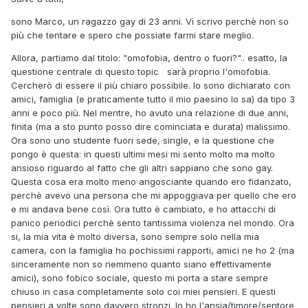
sono Marco, un ragazzo gay di 23 anni. Vi scrivo perchè non so
più che tentare e spero che possiate farmi stare meglio.
Allora, partiamo dal titolo: "omofobia, dentro o fuori?".. esatto, la
questione centrale di questo topic sarà proprio l'omofobia.
Cercherò di essere il più chiaro possibile. Io sono dichiarato con
amici, famiglia (e praticamente tutto il mio paesino lo sa) da tipo 3
anni e poco più. Nel mentre, ho avuto una relazione di due anni,
finita (ma a sto punto posso dire cominciata e durata) malissimo.
Ora sono uno studente fuori sede, single, e la questione che
pongo è questa: in questi ultimi mesi mi sento molto ma molto
ansioso riguardo al fatto che gli altri sappiano che sono gay.
Questa cosa era molto meno angosciante quando ero fidanzato,
perchè avevo una persona che mi appoggiava per quello che ero
e mi andava bene così. Ora tutto è cambiato, e ho attacchi di
panico periodici perchè sento tantissima violenza nel mondo. Ora
si, la mia vita è molto diversa, sono sempre solo nella mia
camera, con la famiglia ho pochissimi rapporti, amici ne ho 2 (ma
sinceramente non so nemmeno quanto siano effettivamente
amici), sono fobico sociale, questo mi porta a stare sempre
chiuso in casa completamente solo coi miei pensieri. E questi
pensieri a volte sono davvero stronzi. Io ho l'ansia/timore/sentore