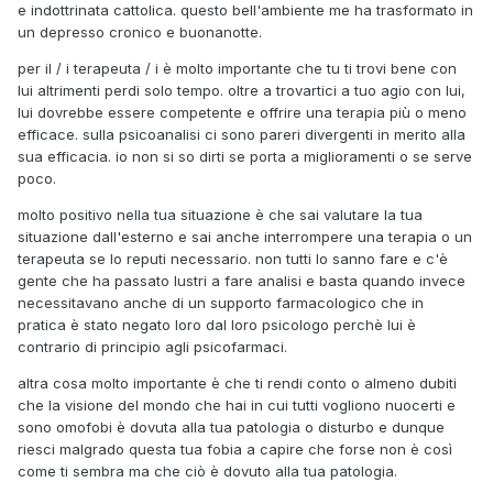
e indottrinata cattolica. questo bell'ambiente me ha trasformato in
un depresso cronico e buonanotte.
per il / i terapeuta / i è molto importante che tu ti trovi bene con
lui altrimenti perdi solo tempo. oltre a trovartici a tuo agio con lui,
lui dovrebbe essere competente e offrire una terapia più o meno
efficace. sulla psicoanalisi ci sono pareri divergenti in merito alla
sua efficacia. io non si so dirti se porta a miglioramenti o se serve
poco.
molto positivo nella tua situazione è che sai valutare la tua
situazione dall'esterno e sai anche interrompere una terapia o un
terapeuta se lo reputi necessario. non tutti lo sanno fare e c'è
gente che ha passato lustri a fare analisi e basta quando invece
necessitavano anche di un supporto farmacologico che in
pratica è stato negato loro dal loro psicologo perchè lui è
contrario di principio agli psicofarmaci.
altra cosa molto importante è che ti rendi conto o almeno dubiti
che la visione del mondo che hai in cui tutti vogliono nuocerti e
sono omofobi è dovuta alla tua patologia o disturbo e dunque
riesci malgrado questa tua fobia a capire che forse non è così
come ti sembra ma che ciò è dovuto alla tua patologia.