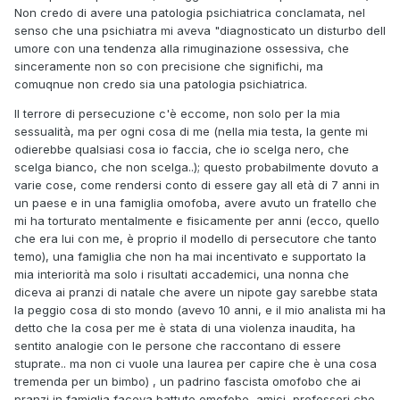
Non credo di avere una patologia psichiatrica conclamata, nel
senso che una psichiatra mi aveva "diagnosticato un disturbo dell
umore con una tendenza alla rimuginazione ossessiva, che
sinceramente non so con precisione che significhi, ma
comuqnue non credo sia una patologia psichiatrica.
Il terrore di persecuzione c'è eccome, non solo per la mia
sessualità, ma per ogni cosa di me (nella mia testa, la gente mi
odierebbe qualsiasi cosa io faccia, che io scelga nero, che
scelga bianco, che non scelga..); questo probabilmente dovuto a
varie cose, come rendersi conto di essere gay all età di 7 anni in
un paese e in una famiglia omofoba, avere avuto un fratello che
mi ha torturato mentalmente e fisicamente per anni (ecco, quello
che era lui con me, è proprio il modello di persecutore che tanto
temo), una famiglia che non ha mai incentivato e supportato la
mia interiorità ma solo i risultati accademici, una nonna che
diceva ai pranzi di natale che avere un nipote gay sarebbe stata
la peggio cosa di sto mondo (avevo 10 anni, e il mio analista mi ha
detto che la cosa per me è stata di una violenza inaudita, ha
sentito analogie con le persone che raccontano di essere
stuprate.. ma non ci vuole una laurea per capire che è una cosa
tremenda per un bimbo) , un padrino fascista omofobo che ai
pranzi in famiglia faceva battute omofobe, amici, professori che