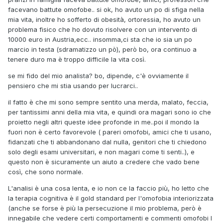
facevano battute omofobe.. si ok, ho avuto un po di sfiga nella
mia vita, inoltre ho sofferto di obesità, ortoressia, ho avuto un
problema fisico che ho dovuto risolvere con un intervento di
10000 euro in Austria,ecc.. insomma,ci sta che io sia un po
marcio in testa (sdramatizzo un pò), però bo, ora continuo a
tenere duro ma è troppo difficile la vita così.
se mi fido del mio analista? bo, dipende, c'è ovviamente il
pensiero che mi stia usando per lucrarci..
il fatto è che mi sono sempre sentito una merda, malato, feccia,
per tantissimi anni della mia vita, e quindi ora magari sono io che
proietto negli altri queste idee profonde in me..poi il mondo la
fuori non è certo favorevole ( pareri omofobi, amici che ti usano,
fidanzati che ti abbandonano dal nulla, genitori che ti chiedono
solo degli esami universitari, e non magari come ti senti..), e
questo non è sicuramente un aiuto a credere che vado bene
così, che sono normale.
L'analisi è una cosa lenta, e io non ce la faccio più, ho letto che
la terapia cognitiva è il gold standard per l'omofobia interiorizzata
(anche se forse è più la persecuzione il mio problema, però è
innegabile che vedere certi comportamenti e commenti omofobi l