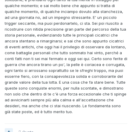
qualche momento; e sai molto bene che appunto si tratta di
qualche momento, di qualche inciampo dovuto alla stanchezza,
ad una giornata no, ad un impegno stressante. E' un piccolo
trigger seccante, ma puoi perdonartelo, ci sta. Sei poi riuscito a
ricostruire con nitida precisione gran parte del percorso della tua
storia personale, evidenziando tutte le principali cicatrici che
ancora stentano a rimarginarsi; e sai che sono appunto cicatrici
di eventi antichi, che oggi hai il privilegio di osservare da lontano,
come battaglie personali che tutto sommato hai vinto, perché a
conti fatti non ti sei mai fermato e oggi sei qui. Certo sono ferite di
guerra che ancora tirano un po', la pelle è coriacea e corrugata,
ogni tanto si arrossano soprattutto se le sfreghi troppo, ma puoi
esserne fiero, con la consapevolezza solida e corroborante del
grande valore della tua lotta. E una cosa che fa stare bene. Tutte
queste sono conquiste enormi, per nulla scontate, e dimostrano
non solo che dentro di te c'è una forza eccezionale che ti spinge
ad avvicinarti sempre più alla calma e all'accettazione che
desideri, ma anche che ci stai riuscendo. Le fondamenta sono
già state poste, ed è tutto merito tuo.