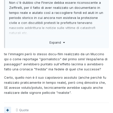
Non c'è dubbio che Firenze debba essere riconoscente a
Zeffirelli, per il fatto di aver realizzato un documentario in
tempo reale e aiutato così a raccogliere fondi ed aiuti in un
periodo storico in cui ancora non esisteva la protezione
civile e con discutibili pretesti le prefetture tenevano
nascoste addirittura le notizie sulle vittime di catastrofi
naturali etc.
Non so francamente quanto un'opera del genere possa
Expand
incidere sulla valutazione dell'artista Zeffirelli, più forse
sull'uomo ed il cittadino
te l'immagini però lo stesso docu-film realizzato da un Muccino
qsi o come reportage "giornalistico" del primo simil Vespa/iena di
passaggio? avrebbero puntato sull'effetto lacrima o avrebbero
fatto una cronaca "fredda" ma fedele di quel che successe?
Certo, quello non è il suo capolavoro assoluto (anche perchè fu
realizzato praticamente in tempo reale), però cmq dimostra che,
SE avesse voluto/potuto, tecnicamente avrebbe saputo anche
realizzare delle signore pellicole "realiste".
Quote