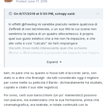
Posted
June 17, 2019
On 6/17/2019 at 5:50 PM, schopy said:
In effetti
@freedog
mi sarebbe piaciuto vedere qualcosa di
Zeffirelli di non lacrimevole, o un suo film le cui scene non
sembrino la replica di un quadro ottocentesco; è proprio
quel suo gusto estetico che a me non fa impazzire, e che
alle volte è così "calcato" da farti rimpiangere
Visconti...trovo molto interessante qual che scrivono
@Isher
e
@Hinzelmann
a proposito del rapporto con l'opera
shakespeariana, probabilmente da "straniero" l'ha saputa
Expand
interpretare in modo più fresco di quanto avrebbero saputo
fare gli inglesi.
beh, mi pare che su questo si fosse tutti d'accordo (anzi, son
stato io a dire che Branagh -da tutti considerato oggi il migliore
per come mette su pellicola il Bardo- dichiaratamente ha studiato,
copiato e citato il suo stile registico).
Poi ovvio, certi suoi barocchismi (un po' manieristici) possono
non piacere, ma evidenziano che la sua formazione, prima che
cinematografica, era teatrale, in totale continuità con la