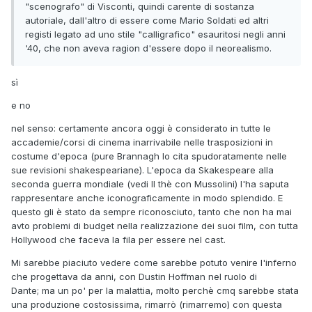
"scenografo" di Visconti, quindi carente di sostanza
autoriale, dall'altro di essere come Mario Soldati ed altri
registi legato ad uno stile "calligrafico" esauritosi negli anni
'40, che non aveva ragion d'essere dopo il neorealismo.
sì
e no
nel senso: certamente ancora oggi è considerato in tutte le
accademie/corsi di cinema inarrivabile nelle trasposizioni in
costume d'epoca (pure Brannagh lo cita spudoratamente nelle
sue revisioni shakespeariane). L'epoca da Skakespeare alla
seconda guerra mondiale (vedi Il thè con Mussolini) l'ha saputa
rappresentare anche iconograficamente in modo splendido. E
questo gli è stato da sempre riconosciuto, tanto che non ha mai
avto problemi di budget nella realizzazione dei suoi film, con tutta
Hollywood che faceva la fila per essere nel cast.
Mi sarebbe piaciuto vedere come sarebbe potuto venire l'inferno
che progettava da anni, con Dustin Hoffman nel ruolo di
Dante; ma un po' per la malattia, molto perchè cmq sarebbe stata
una produzione costosissima, rimarrò (rimarremo) con questa