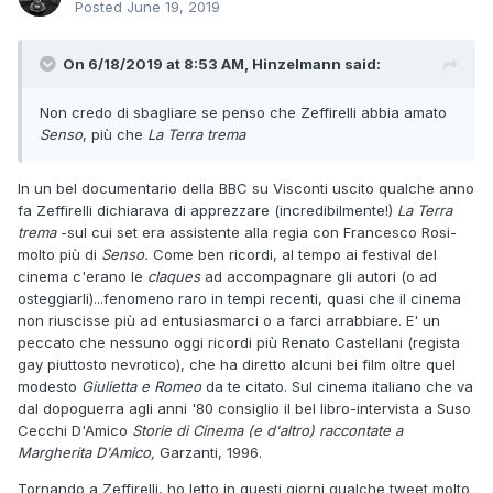
Posted
June 19, 2019
On 6/18/2019 at 8:53 AM, Hinzelmann said:
Non credo di sbagliare se penso che Zeffirelli abbia amato
Senso
, più che
La Terra trema
In un bel documentario della BBC su Visconti uscito qualche anno
fa Zeffirelli dichiarava di apprezzare (incredibilmente!)
La Terra
trema
-sul cui set era assistente alla regia con Francesco Rosi-
molto più di
Senso.
Come ben ricordi, al tempo ai festival del
cinema c'erano le
claques
ad accompagnare gli autori (o ad
osteggiarli)...fenomeno raro in tempi recenti, quasi che il cinema
non riuscisse più ad entusiasmarci o a farci arrabbiare. E' un
peccato che nessuno oggi ricordi più Renato Castellani (regista
gay piuttosto nevrotico), che ha diretto alcuni bei film oltre quel
modesto
Giulietta e Romeo
da te citato. Sul cinema italiano che va
dal dopoguerra agli anni '80 consiglio il bel libro-intervista a Suso
Cecchi D'Amico
Storie di Cinema (e d'altro) raccontate a
Margherita D'Amico,
Garzanti, 1996.
Tornando a Zeffirelli, ho letto in questi giorni qualche tweet molto