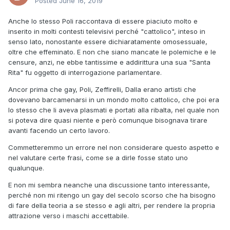
Posted
June 16, 2019
Anche lo stesso Poli raccontava di essere piaciuto molto e
inserito in molti contesti televisivi perché "cattolico", inteso in
senso lato, nonostante essere dichiaratamente omosessuale,
oltre che effeminato. E non che siano mancate le polemiche e le
censure, anzi, ne ebbe tantissime e addirittura una sua "Santa
Rita" fu oggetto di interrogazione parlamentare.
Ancor prima che gay, Poli, Zeffirelli, Dalla erano artisti che
dovevano barcamenarsi in un mondo molto cattolico, che poi era
lo stesso che li aveva plasmati e portati alla ribalta, nel quale non
si poteva dire quasi niente e però comunque bisognava tirare
avanti facendo un certo lavoro.
Commetteremmo un errore nel non considerare questo aspetto e
nel valutare certe frasi, come se a dirle fosse stato uno
qualunque.
E non mi sembra neanche una discussione tanto interessante,
perché non mi ritengo un gay del secolo scorso che ha bisogno
di fare della teoria a se stesso e agli altri, per rendere la propria
attrazione verso i maschi accettabile.