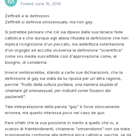
Posted
June 16, 2019
Zeffirelli e le definizioni.
Zeffirelli si definiva omosessuale, ma non gay.
Si potrebbe pensare che ciò sia dipeso dalla sua tenace fede
cattolica e che dunque egli abbia rifiutata la definizione che non
implica ricognizione d'un peccato, ma addirittura ostentazione
d'un orgoglio ed accolta viceversa la definizione "scientifica"
come vox media suscettibile così d'approvazione come, al
bisogno, di condanna.
Invece sembrerebbe, stando a certe sue dichiarazioni, che la
definizione di gay sia stata da lui ripulsa per un'altra ragione,
perché
"frutto della cultura puritana, una maniera stupida di
chiamare gli omosessuali, per indicarli come fossero dei
pazzerelli".
Tale interpretazione della parola "gay" è forse storicamente
erronea, ma questo interessa poco nel caso de quo.
Pare infatti che la sua posizione in merito a quello che io, a
scanso di fraintendimenti, chiamerei "omoerotismo" non sia stata
propriamente conforme alla dottrina etica cattolica, perché, se da