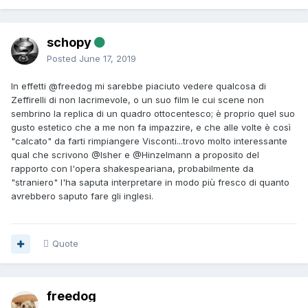
schopy
Posted
June 17, 2019
In effetti
@freedog
mi sarebbe piaciuto vedere qualcosa di
Zeffirelli di non lacrimevole, o un suo film le cui scene non
sembrino la replica di un quadro ottocentesco; è proprio quel suo
gusto estetico che a me non fa impazzire, e che alle volte è così
"calcato" da farti rimpiangere Visconti...trovo molto interessante
qual che scrivono
@Isher
e
@Hinzelmann
a proposito del
rapporto con l'opera shakespeariana, probabilmente da
"straniero" l'ha saputa interpretare in modo più fresco di quanto
avrebbero saputo fare gli inglesi.
Quote
freedog