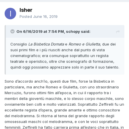
Isher
Posted
June 16, 2019
On 6/16/2019 at 7:54 PM, schopy said:
Consiglio
La Bisbetica Domata
e
Romeo e Giulietta,
due dei
suoi primi film e i più riusciti anche dal punto di vista
cinematografico; era comunque soprattutto un regista
teatrale e operistico, oltre che scenografo di formazione,
quindi oggi possiamo apprezzare solo in parte il suo talento.
Sono d’accordo anch’io, questi due film, forse la Bisbetica in
particolare, ma anche Romeo e Giulietta, con uno straordinario
Mercuzio, furono ottimi film all’epoca, in cui il rapporto tra i
membri della gioventù maschile, e lo stesso corpo maschile, sono
ovviamente ben colti e molto valorizzati. Soprattutto Zeffirelli fu un
eccellente regista d’opera, grande amante e ottimo conoscitore
del melodramma. Si ritorna al tema del grande rapporto degli
omosessuali maschi col melodramma, e con le voci soprattutto
femminili. Zeffirelli ha fatto carriera prima all’estero che in Italia, in