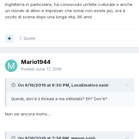
Inghilterra in particolare, ha conosciuto un’élite culturale e anche
un mondo di attori e impresari che ormai non esiste più, ora è
uscito di scena dopo una lunga vita, 96 anni.
Quote
Mario1944
Posted
June 17, 2019
On 6/16/2019 at 6:30 PM, LocoEmotivo said:
Quindi, dov'è il thread a me intitolato? Eh? Dov'è?
Non sei ancora morto....
On 6/16/2019 at 7:36 PM, wwspr said: