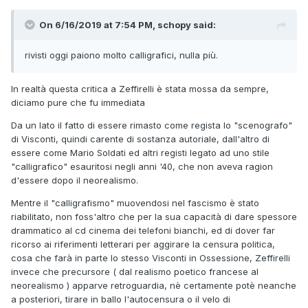
On 6/16/2019 at 7:54 PM, schopy said:
rivisti oggi paiono molto calligrafici, nulla più.
In realtà questa critica a Zeffirelli è stata mossa da sempre,
diciamo pure che fu immediata
Da un lato il fatto di essere rimasto come regista lo "scenografo"
di Visconti, quindi carente di sostanza autoriale, dall'altro di
essere come Mario Soldati ed altri registi legato ad uno stile
"calligrafico" esauritosi negli anni '40, che non aveva ragion
d'essere dopo il neorealismo.
Mentre il "calligrafismo" muovendosi nel fascismo è stato
riabilitato, non foss'altro che per la sua capacità di dare spessore
drammatico al cd cinema dei telefoni bianchi, ed di dover far
ricorso ai riferimenti letterari per aggirare la censura politica,
cosa che farà in parte lo stesso Visconti in Ossessione, Zeffirelli
invece che precursore ( dal realismo poetico francese al
neorealismo ) apparve retroguardia, nè certamente potè neanche
a posteriori, tirare in ballo l'autocensura o il velo di