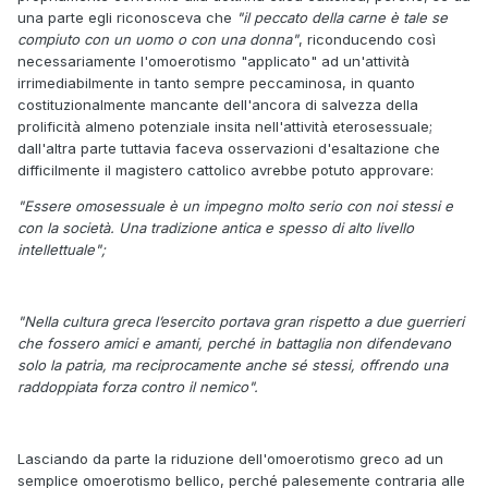
una parte egli riconosceva che
"il peccato della carne è tale se
compiuto con un uomo o con una donna"
, riconducendo così
necessariamente l'omoerotismo "applicato" ad un'attività
irrimediabilmente in tanto sempre peccaminosa, in quanto
costituzionalmente mancante dell'ancora di salvezza della
prolificità almeno potenziale insita nell'attività eterosessuale;
dall'altra parte tuttavia faceva osservazioni d'esaltazione che
difficilmente il magistero cattolico avrebbe potuto approvare:
"Essere omosessuale è un impegno molto serio con noi stessi e
con la società. Una tradizione antica e spesso di alto livello
intellettuale";
"Nella cultura greca l’esercito portava gran rispetto a due guerrieri
che fossero amici e amanti, perché in battaglia non difendevano
solo la patria, ma reciprocamente anche sé stessi, offrendo una
raddoppiata forza contro il nemico".
Lasciando da parte la riduzione dell'omoerotismo greco ad un
semplice omoerotismo bellico, perché palesemente contraria alle