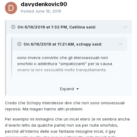
davydenkovic90
Posted
June 16, 2019
On 6/16/2019 at 1:32 PM, Catilina said:
On 6/16/2019 at 11:21 AM, schopy said:
sono invece convinto che gli eterosessuali non
omofobi o addirittura "simpatizzanti" per la causa
vivano la loro sessualità molto tranquillamente.
in molti casi potresti avere ragione, ma non nel mio: sono un
Expand
etero che vive la sessualità come un vero incubo
Credo che Schopy intendesse dire che non sono omosessuali
repressi. Ma magari hanno altri problemi.
Per esempio mi immagino che un incel etero (e mi sembra anche
d'averlo letto da qualche parte) non sia per nulla omofobo,
perché all'interno delle sue fantasie misogine incel, il gay