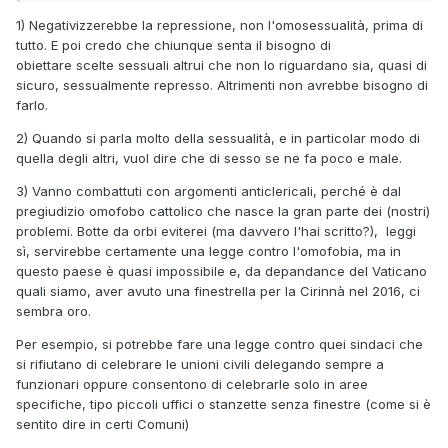
dovrebbe scopare? E se scopasse cosa toglierebbe
1) Negativizzerebbe la repressione, non l'omosessualità, prima di
ai suoi ideali di odio? Non ci è dato a saperlo;
tutto. E poi credo che chiunque senta il bisogno di
gli omofobi vanno combattuti o con l'indifferenza, con
obiettare scelte sessuali altrui che non lo riguardano sia, quasi di
leggi repressive/botte da orbi o con argomentazioni
sicuro, sessualmente represso. Altrimenti non avrebbe bisogno di
reali, non insinuando che siano essi stessi gay o
farlo.
repressi sessuali.
2) Quando si parla molto della sessualità, e in particolar modo di
quella degli altri, vuol dire che di sesso se ne fa poco e male.
3) Vanno combattuti con argomenti anticlericali, perché è dal
pregiudizio omofobo cattolico che nasce la gran parte dei (nostri)
problemi. Botte da orbi eviterei (ma davvero l'hai scritto?), leggi
sì, servirebbe certamente una legge contro l'omofobia, ma in
questo paese è quasi impossibile e, da depandance del Vaticano
quali siamo, aver avuto una finestrella per la Cirinnà nel 2016, ci
sembra oro.
Per esempio, si potrebbe fare una legge contro quei sindaci che
si rifiutano di celebrare le unioni civili delegando sempre a
funzionari oppure consentono di celebrarle solo in aree
specifiche, tipo piccoli uffici o stanzette senza finestre (come si è
sentito dire in certi Comuni)