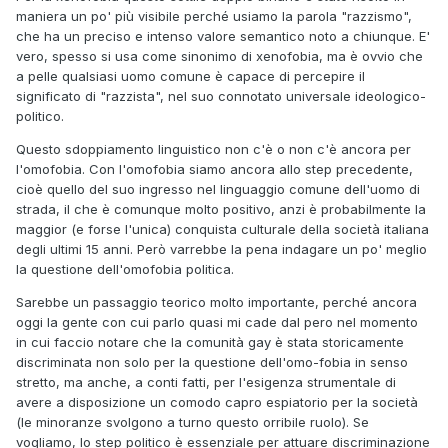
maniera un po' più visibile perché usiamo la parola "razzismo",
che ha un preciso e intenso valore semantico noto a chiunque. E'
vero, spesso si usa come sinonimo di xenofobia, ma è ovvio che
a pelle qualsiasi uomo comune è capace di percepire il
significato di "razzista", nel suo connotato universale ideologico-
politico.
Questo sdoppiamento linguistico non c'è o non c'è ancora per
l'omofobia. Con l'omofobia siamo ancora allo step precedente,
cioè quello del suo ingresso nel linguaggio comune dell'uomo di
strada, il che è comunque molto positivo, anzi è probabilmente la
maggior (e forse l'unica) conquista culturale della società italiana
degli ultimi 15 anni. Però varrebbe la pena indagare un po' meglio
la questione dell'omofobia politica.
Sarebbe un passaggio teorico molto importante, perché ancora
oggi la gente con cui parlo quasi mi cade dal pero nel momento
in cui faccio notare che la comunità gay è stata storicamente
discriminata non solo per la questione dell'omo-fobia in senso
stretto, ma anche, a conti fatti, per l'esigenza strumentale di
avere a disposizione un comodo capro espiatorio per la società
(le minoranze svolgono a turno questo orribile ruolo). Se
vogliamo, lo step politico è essenziale per attuare discriminazione