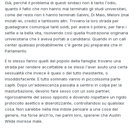
Già, perché il problema di questi sindaci non è tanto l'odio,
quanto il fatto che non hanno mai terminato gli studi universitari,
come del resto non li hanno terminati Salvini, Di Maio, Meloni (mai
iniziati lei, credo) e tantissimi altri. Trovano la loro strada per
guadagnare comunque tanti soldi, per avere il potere, per farsi i
selfie e la bella vita, risolvendo così quella frustrazione originaria
universitaria che li aveva portati a candidarsi. Quando in un call
center qualsiasi probabilmente c'è gente più preparata che in
Parlamento.
E lo stesso fanno quelli del popolo della famiglia: trovano una
strada per rendere accettabile a se stessi l'aver avuto una certa
sessualità che invece è quasi o del tutto inesistente, o
insoddisfacente. E tutto sommato vanno in piccolissima parte
capiti. Dopo un'adolescenza passata a sentirsi in colpa per la
masturbazione, devono fare sesso con un solo partner,
rigorosamente del sesso opposto e dovendo rispettare un rigido
protocollo asettico e diserotizzante, controllandosi su qualsiasi
cosa. Non sarebbe nella mia indole pensare a una cosa del
genere, ma forse anch'io, nei panni loro, spererei che Austin
Wilde morisse male.