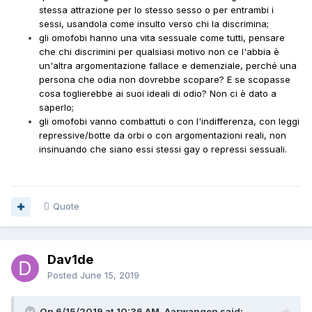
stessa attrazione per lo stesso sesso o per entrambi i
sessi, usandola come insulto verso chi la discrimina;
gli omofobi hanno una vita sessuale come tutti, pensare
che chi discrimini per qualsiasi motivo non ce l'abbia è
un'altra argomentazione fallace e demenziale, perché una
persona che odia non dovrebbe scopare? E se scopasse
cosa toglierebbe ai suoi ideali di odio? Non ci è dato a
saperlo;
gli omofobi vanno combattuti o con l'indifferenza, con leggi
repressive/botte da orbi o con argomentazioni reali, non
insinuando che siano essi stessi gay o repressi sessuali.
Quote
Dav1de
Posted
June 15, 2019
On 6/15/2019 at 10:36 AM, Aarwangen said: