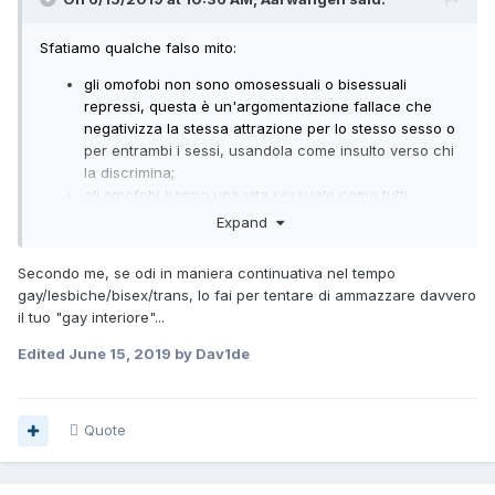
Sfatiamo qualche falso mito:
gli omofobi non sono omosessuali o bisessuali
repressi, questa è un'argomentazione fallace che
negativizza la stessa attrazione per lo stesso sesso o
per entrambi i sessi, usandola come insulto verso chi
la discrimina;
gli omofobi hanno una vita sessuale come tutti,
pensare che chi discrimini per qualsiasi motivo non
Expand
ce l'abbia è un'altra argomentazione fallace e
demenziale, perché una persona che odia non
Secondo me, se odi in maniera continuativa nel tempo
dovrebbe scopare? E se scopasse cosa toglierebbe
gay/lesbiche/bisex/trans, lo fai per tentare di ammazzare davvero
ai suoi ideali di odio? Non ci è dato a saperlo;
il tuo "gay interiore"...
gli omofobi vanno combattuti o con l'indifferenza, con
leggi repressive/botte da orbi o con argomentazioni
Edited
June 15, 2019
by Dav1de
reali, non insinuando che siano essi stessi gay o
repressi sessuali.
Quote