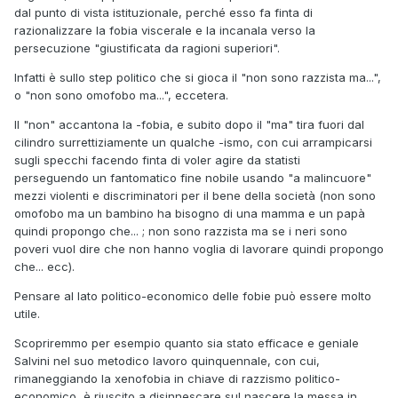
dal punto di vista istituzionale, perché esso fa finta di
razionalizzare la fobia viscerale e la incanala verso la
persecuzione "giustificata da ragioni superiori".
Infatti è sullo step politico che si gioca il "non sono razzista ma...",
o "non sono omofobo ma...", eccetera.
Il "non" accantona la -fobia, e subito dopo il "ma" tira fuori dal
cilindro surrettiziamente un qualche -ismo, con cui arrampicarsi
sugli specchi facendo finta di voler agire da statisti
perseguendo un fantomatico fine nobile usando "a malincuore"
mezzi violenti e discriminatori per il bene della società (non sono
omofobo ma un bambino ha bisogno di una mamma e un papà
quindi propongo che... ; non sono razzista ma se i neri sono
poveri vuol dire che non hanno voglia di lavorare quindi propongo
che... ecc).
Pensare al lato politico-economico delle fobie può essere molto
utile.
Scopriremmo per esempio quanto sia stato efficace e geniale
Salvini nel suo metodico lavoro quinquennale, con cui,
rimaneggiando la xenofobia in chiave di razzismo politico-
economico, è riuscito a disinnescare sul nascere la messa in