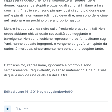
rappresenta quello che non si sottomette al "potere" delle
donne... oppure, da stupidi e ottusi quali sono, si limitano a fare
commenti "meglio se ci sono più gay, così ci sono più donne per
noi" e più di lì non vanno (gli incel, devo dire, non sono delle cime
nel ragionare un pochino oltre al proprio naso...)
Mentre invece avrei da ridire sulle frociarole o aspiranti tali. Non
credo abbiano chissà quale sessualità spumeggiante e
travolgente. Non sono lesbiche represse ma se fantasticano sugli
Yaoi, hanno sposato ingegneri, e vengono su gayforum spinte da
curiosità morbosa, sinceramente non penso che scopino tanto.
Cattolicesimo, repressione, ignoranza e omofobia sono
semplicemente.. "equivalenti", in senso matematico. Una qualsiasi
di quelle implica una qualsiasi delle altre.
Edited
June 16, 2019
by davydenkovic90
Quote