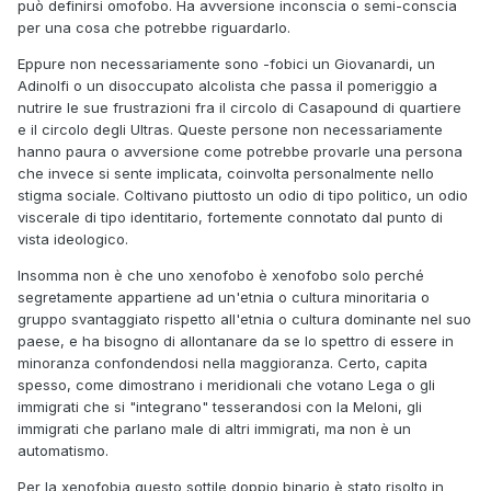
può definirsi omofobo. Ha avversione inconscia o semi-conscia
per una cosa che potrebbe riguardarlo.
Eppure non necessariamente sono -fobici un Giovanardi, un
Adinolfi o un disoccupato alcolista che passa il pomeriggio a
nutrire le sue frustrazioni fra il circolo di Casapound di quartiere
e il circolo degli Ultras. Queste persone non necessariamente
hanno paura o avversione come potrebbe provarle una persona
che invece si sente implicata, coinvolta personalmente nello
stigma sociale. Coltivano piuttosto un odio di tipo politico, un odio
viscerale di tipo identitario, fortemente connotato dal punto di
vista ideologico.
Insomma non è che uno xenofobo è xenofobo solo perché
segretamente appartiene ad un'etnia o cultura minoritaria o
gruppo svantaggiato rispetto all'etnia o cultura dominante nel suo
paese, e ha bisogno di allontanare da se lo spettro di essere in
minoranza confondendosi nella maggioranza. Certo, capita
spesso, come dimostrano i meridionali che votano Lega o gli
immigrati che si "integrano" tesserandosi con la Meloni, gli
immigrati che parlano male di altri immigrati, ma non è un
automatismo.
Per la xenofobia questo sottile doppio binario è stato risolto in