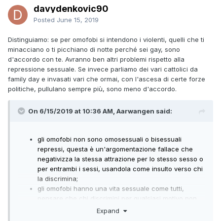
davydenkovic90
Posted
June 15, 2019
Distinguiamo: se per omofobi si intendono i violenti, quelli che ti
minacciano o ti picchiano di notte perché sei gay, sono
d'accordo con te. Avranno ben altri problemi rispetto alla
repressione sessuale. Se invece parliamo dei vari cattolici da
family day e invasati vari che ormai, con l'ascesa di certe forze
politiche, pullulano sempre più, sono meno d'accordo.
On 6/15/2019 at 10:36 AM, Aarwangen said:
gli omofobi non sono omosessuali o bisessuali
repressi, questa è un'argomentazione fallace che
negativizza la stessa attrazione per lo stesso sesso o
per entrambi i sessi, usandola come insulto verso chi
la discrimina;
gli omofobi hanno una vita sessuale come tutti,
pensare che chi discrimini per qualsiasi motivo non
ce l'abbia è un'altra argomentazione fallace e
Expand
demenziale, perché una persona che odia non