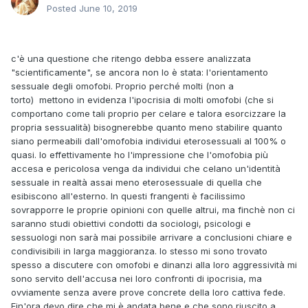
Posted
June 10, 2019
c'è una questione che ritengo debba essere analizzata
"scientificamente", se ancora non lo è stata: l'orientamento
sessuale degli omofobi. Proprio perché molti (non a
torto) mettono in evidenza l'ipocrisia di molti omofobi (che si
comportano come tali proprio per celare e talora esorcizzare la
propria sessualità) bisognerebbe quanto meno stabilire quanto
siano permeabili dall'omofobia individui eterosessuali al 100% o
quasi. Io effettivamente ho l'impressione che l'omofobia più
accesa e pericolosa venga da individui che celano un'identità
sessuale in realtà assai meno eterosessuale di quella che
esibiscono all'esterno. In questi frangenti è facilissimo
sovrapporre le proprie opinioni con quelle altrui, ma finchè non ci
saranno studi obiettivi condotti da sociologi, psicologi e
sessuologi non sarà mai possibile arrivare a conclusioni chiare e
condivisibili in larga maggioranza. Io stesso mi sono trovato
spesso a discutere con omofobi e dinanzi alla loro aggressività mi
sono servito dell'accusa nei loro confronti di ipocrisia, ma
ovviamente senza avere prove concrete della loro cattiva fede.
Fin'ora devo dire che mi è andata bene e che sono riuscito a