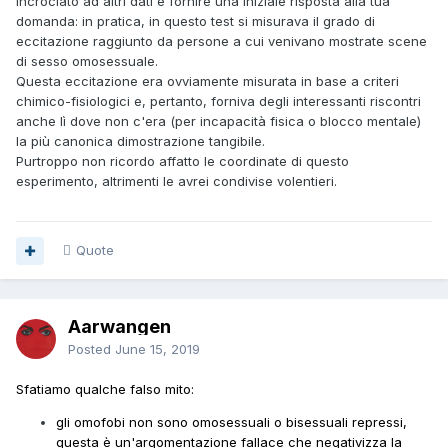
incrociato ad altri dati e fornire una iniziale risposta alla tua
domanda: in pratica, in questo test si misurava il grado di
eccitazione raggiunto da persone a cui venivano mostrate scene
di sesso omosessuale.
Questa eccitazione era ovviamente misurata in base a criteri
chimico-fisiologici e, pertanto, forniva degli interessanti riscontri
anche lì dove non c'era (per incapacità fisica o blocco mentale)
la più canonica dimostrazione tangibile.
Purtroppo non ricordo affatto le coordinate di questo
esperimento, altrimenti le avrei condivise volentieri.
Quote
Aarwangen
Posted
June 15, 2019
Sfatiamo qualche falso mito:
gli omofobi non sono omosessuali o bisessuali repressi,
questa è un'argomentazione fallace che negativizza la