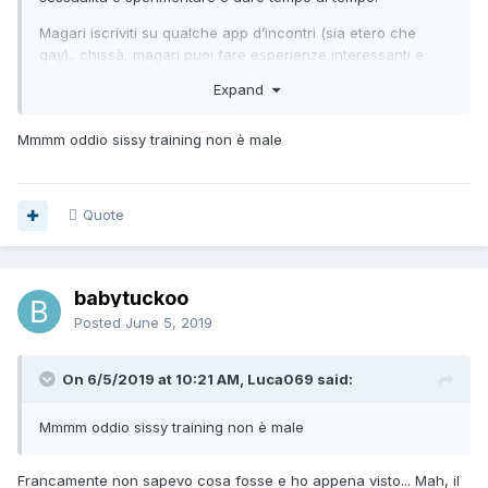
Magari iscriviti su qualche app d’incontri (sia etero che
gay).. chissà, magari puoi fare esperienze interessanti e
rivelatrici
Expand
Mmmm oddio sissy training non è male
Quote
babytuckoo
Posted
June 5, 2019
On 6/5/2019 at 10:21 AM, Luca069 said:
Mmmm oddio sissy training non è male
Francamente non sapevo cosa fosse e ho appena visto... Mah, il