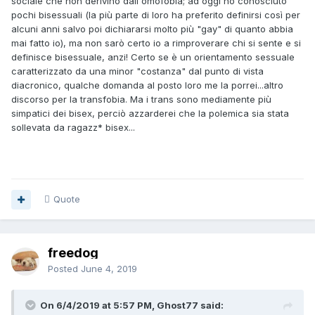
sociale che non derivino dall'omofobia; ad oggi ho conosciuto
pochi bisessuali (la più parte di loro ha preferito definirsi così per
alcuni anni salvo poi dichiararsi molto più "gay" di quanto abbia
mai fatto io), ma non sarò certo io a rimproverare chi si sente e si
definisce bisessuale, anzi! Certo se è un orientamento sessuale
caratterizzato da una minor "costanza" dal punto di vista
diacronico, qualche domanda al posto loro me la porrei...altro
discorso per la transfobia. Ma i trans sono mediamente più
simpatici dei bisex, perciò azzarderei che la polemica sia stata
sollevata da ragazz* bisex...
Quote
freedog
Posted
June 4, 2019
On 6/4/2019 at 5:57 PM, Ghost77 said: