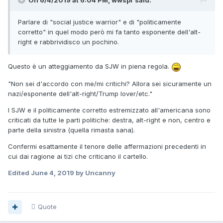
On 6/4/2019 at 6:04 PM, wwspr said:
Parlare di "social justice warrior" e di "politicamente
corretto" in quel modo però mi fa tanto esponente dell'alt-
right e rabbrividisco un pochino.
Questo è un atteggiamento da SJW in piena regola.
"Non sei d'accordo con me/mi critichi? Allora sei sicuramente un
nazi/esponente dell'alt-right/Trump lover/etc."
I SJW e il politicamente corretto estremizzato all'americana sono
criticati da tutte le parti politiche: destra, alt-right e non, centro e
parte della sinistra (quella rimasta sana).
Confermi esattamente il tenore delle affermazioni precedenti in
cui dai ragione ai tizi che criticano il cartello.
Edited
June 4, 2019
by Uncanny
Quote