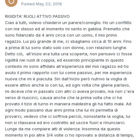
Posted
May 23, 2019
RIGIDITA' RUOLI ATTIVO PASSIVO
Ciao a tutti, volevo chiedervi un parere/consiglio. Ho un conflitto
con me stesso ed al momento mi sento in gabbia. Premetto che
sono fidanzato da 4 anni circa con un uomo, il mio primo
ragazzo. Lui più grande di me, ci sbagliamo circa di 10 anni. Fino
a prima di lui sono stato solo con donne, con relazioni lunghe.
Detto ciò, all'inizio era tutta una scoperta, non pensavo ci fosse
rigidità nei ruoli di coppia, ed essendo principiante in questo
contesto mi sono affidato all'esperienza del mio ragazzo ed ho
avuto il primo rapporto con lui come passivo, per me esperienza
nuova che mi è piaciuta. Sin dall'inizio però nutrivo la voglia di
essere attivo anche io con lui, ed ogni volta che gliene parlavo,
mi diceva che in passato con altri ci aveva provato, ma non c'era
verso di riuscirci, causa anche che la prima volta che ci ha
provato il tizio di turno in maniera maldestra gli ha fatto male. Ad
ogni modo passano due anni prima che lui mi permetta di
provarci, vedevo che ci soffriva perciò, nonostante la voglia, lui
non si rilassava ed ero costretto ad uscire fuori e rinunciarci.
Lunge da me compiere atti di violenza. Insomma da questo
momento in poi altre 3/4 volte ci ho riprovato a distanza di tempo,