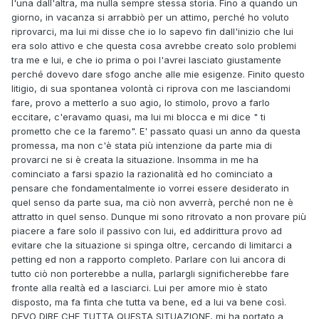
l'una dall'altra, ma nulla sempre stessa storia. Fino a quando un
giorno, in vacanza si arrabbiò per un attimo, perché ho voluto
riprovarci, ma lui mi disse che io lo sapevo fin dall'inizio che lui
era solo attivo e che questa cosa avrebbe creato solo problemi
tra me e lui, e che io prima o poi l'avrei lasciato giustamente
perché dovevo dare sfogo anche alle mie esigenze. Finito questo
litigio, di sua spontanea volontà ci riprova con me lasciandomi
fare, provo a metterlo a suo agio, lo stimolo, provo a farlo
eccitare, c'eravamo quasi, ma lui mi blocca e mi dice " ti
prometto che ce la faremo". E' passato quasi un anno da questa
promessa, ma non c'è stata più intenzione da parte mia di
provarci ne si è creata la situazione. Insomma in me ha
cominciato a farsi spazio la razionalità ed ho cominciato a
pensare che fondamentalmente io vorrei essere desiderato in
quel senso da parte sua, ma ciò non avverrà, perché non ne è
attratto in quel senso. Dunque mi sono ritrovato a non provare più
piacere a fare solo il passivo con lui, ed addirittura provo ad
evitare che la situazione si spinga oltre, cercando di limitarci a
petting ed non a rapporto completo. Parlare con lui ancora di
tutto ciò non porterebbe a nulla, parlargli significherebbe fare
fronte alla realtà ed a lasciarci. Lui per amore mio è stato
disposto, ma fa finta che tutta va bene, ed a lui va bene così.
DEVO DIRE CHE TUTTA QUESTA SITUAZIONE, mi ha portato a