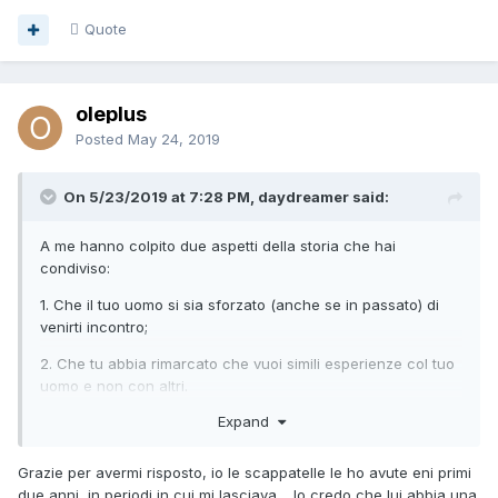
Quote
oleplus
Posted
May 24, 2019
On 5/23/2019 at 7:28 PM, daydreamer said:
A me hanno colpito due aspetti della storia che hai
condiviso:
1. Che il tuo uomo si sia sforzato (anche se in passato) di
venirti incontro;
2. Che tu abbia rimarcato che vuoi simili esperienze col tuo
uomo e non con altri.
Expand
Grazie per avermi risposto, io le scappatelle le ho avute eni primi
due anni, in periodi in cui mi lasciava.....Io credo che lui abbia una