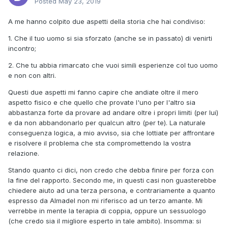
Posted
May 23, 2019
A me hanno colpito due aspetti della storia che hai condiviso:
1. Che il tuo uomo si sia sforzato (anche se in passato) di venirti
incontro;
2. Che tu abbia rimarcato che vuoi simili esperienze col tuo uomo
e non con altri.
Questi due aspetti mi fanno capire che andiate oltre il mero
aspetto fisico e che quello che provate l'uno per l'altro sia
abbastanza forte da provare ad andare oltre i propri limiti (per lui)
e da non abbandonarlo per qualcun altro (per te). La naturale
conseguenza logica, a mio avviso, sia che lottiate per affrontare
e risolvere il problema che sta compromettendo la vostra
relazione.
Stando quanto ci dici, non credo che debba finire per forza con
la fine del rapporto. Secondo me, in questi casi non guasterebbe
chiedere aiuto ad una terza persona, e contrariamente a quanto
espresso da Almadel non mi riferisco ad un terzo amante. Mi
verrebbe in mente la terapia di coppia, oppure un sessuologo
(che credo sia il migliore esperto in tale ambito). Insomma: si