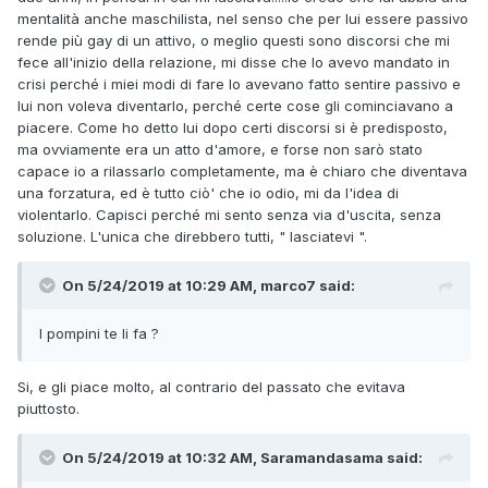
mentalità anche maschilista, nel senso che per lui essere passivo
rende più gay di un attivo, o meglio questi sono discorsi che mi
fece all'inizio della relazione, mi disse che lo avevo mandato in
crisi perché i miei modi di fare lo avevano fatto sentire passivo e
lui non voleva diventarlo, perché certe cose gli cominciavano a
piacere. Come ho detto lui dopo certi discorsi si è predisposto,
ma ovviamente era un atto d'amore, e forse non sarò stato
capace io a rilassarlo completamente, ma è chiaro che diventava
una forzatura, ed è tutto ciò' che io odio, mi da l'idea di
violentarlo. Capisci perché mi sento senza via d'uscita, senza
soluzione. L'unica che direbbero tutti, " lasciatevi ".
On 5/24/2019 at 10:29 AM, marco7 said:
I pompini te li fa ?
Si, e gli piace molto, al contrario del passato che evitava
piuttosto.
On 5/24/2019 at 10:32 AM, Saramandasama said: