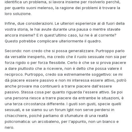
identifica un problema, si lavora insieme per risolverlo perché,
per quanto suoni melenso, la ragione dei problemi è trovare la
loro soluzione.
Infine, due considerazioni. Le ulteriori esperienze al di fuori della
vostra storia, le hai avute durante una pausa o mentre stavate
ancora insieme? E in quest'ultimo caso, lui ne è al corrente?
Questo potrebbe complicare ulteriormente il quadro.
Secondo: non credo che si possa generalizzare. Purtroppo parlo
da versatile inesperto, ma credo che il ruolo sessuale non sia per
forza rigido o per forza flessibile. Certo è che se si prova piacere
a dare piuttosto che a ricevere, non è detto che possa valere il
reciproco. Purtroppo, credo sia estremamente soggettivo: se mi
dà piacere essere passivo e non mi interessa essere attivo, potrò
anche provare ma continuerò a trarre piacere dall'essere
passivo. Stessa cosa per quanto riguarda l'essere attivo. Se poi
una persona riesce a trarre piacere da entrambe le situazioni, è
una terza circostanza differente. I gusti son gusti, specie quelli
sessuali, e se siamo su un forum lgbt non serve perdersi in
chiacchiere, poiché parliamo di sfumature di una realtà
policromatica: un arcobaleno, per l'appunto, non un bianco e
nero.