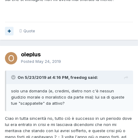
Quote
oleplus
Posted
May 24, 2019
On 5/23/2019 at 4:16 PM, freedog said:
solo una domanda (e, credimi, dietro non c'è n
essun
giudizio morale o moralistico da parte mia): lui sa di queste
tue "scappatelle" da attivo?
Ciao in tutta sincerità no, tutto ciò è successo in un periodo dove
lui era entrato in crisi e mi lasciava dicendomi che non mi
meritava che stando con lui avrei sofferto, e queste crisi più o
meno forti gli capitavano 2 - 3 volte l'anno più o meno forti, ed