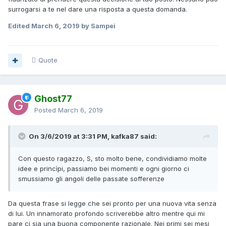
surrogarsi a te nel dare una risposta a questa domanda.
Edited
March 6, 2019
by Sampei
Quote
Ghost77
Posted
March 6, 2019
On 3/6/2019 at 3:31 PM, kafka87 said:
Con questo ragazzo, S, sto molto bene, condividiamo molte
idee e princìpi, passiamo
bei momenti e ogni giorno ci
smussiamo gli angoli
delle
passate so
ffe
re
n
z
e
Da questa frase si legge che sei pronto per una nuova vita senza
di lui. Un innamorato profondo scriverebbe altro mentre qui mi
pare ci sia una buona componente razionale. Nei primi sei mesi