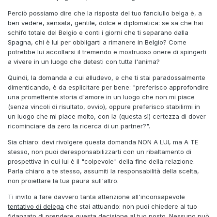
Perciò possiamo dire che la risposta del tuo fanciullo belga è, a
ben vedere, sensata, gentile, dolce e diplomatica: se sa che hai
schifo totale del Belgio e conti i giorni che ti separano dalla
Spagna, chi è lui per obbligarti a rimanere in Belgio? Come
potrebbe lui accollarsi il tremendo e mostruoso onere di spingerti
a vivere in un luogo che detesti con tutta l'anima?
Quindi, la domanda a cui alludevo, e che ti stai paradossalmente
dimenticando, è da esplicitare per bene: "preferisco approfondire
una promettente storia d'amore in un luogo che non mi piace
(senza vincoli di risultato, ovvio), oppure preferisco stabilirmi in
un luogo che mi piace molto, con la (questa sì) certezza di dover
ricominciare da zero la ricerca di un partner?".
Sia chiaro: devi rivolgere questa domanda NON A LUI, ma A TE
stesso, non puoi deresponsabilizzarti con un ribaltamento di
prospettiva in cui lui è il "colpevole" della fine della relazione.
Parla chiaro a te stesso, assumiti la responsabilità della scelta,
non proiettare la tua paura sull'altro.
Ti invito a fare davvero tanta attenzione all'inconsapevole
tentativo di delega
che stai attuando: non puoi chiedere al tuo
fidanzato di prendere questa decisione al tuo posto. Nessuno può