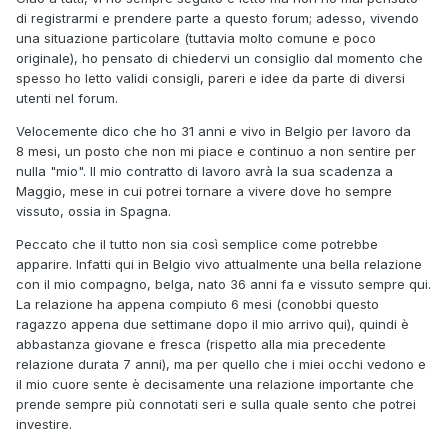
di registrarmi e prendere parte a questo forum; adesso, vivendo
una situazione particolare (tuttavia molto comune e poco
originale), ho pensato di chiedervi un consiglio dal momento che
spesso ho letto validi consigli, pareri e idee da parte di diversi
utenti nel forum.
Velocemente dico che ho 31 anni e vivo in Belgio per lavoro da
8 mesi, un posto che non mi piace e continuo a non sentire per
nulla "mio". Il mio contratto di lavoro avrà la sua scadenza a
Maggio, mese in cui potrei tornare a vivere dove ho sempre
vissuto, ossia in Spagna.
Peccato che il tutto non sia così semplice come potrebbe
apparire. Infatti qui in Belgio vivo attualmente una bella relazione
con il mio compagno, belga, nato 36 anni fa e vissuto sempre qui.
La relazione ha appena compiuto 6 mesi (conobbi questo
ragazzo appena due settimane dopo il mio arrivo qui), quindi è
abbastanza giovane e fresca (rispetto alla mia precedente
relazione durata 7 anni), ma per quello che i miei occhi vedono e
il mio cuore sente è decisamente una relazione importante che
prende sempre più connotati seri e sulla quale sento che potrei
investire.