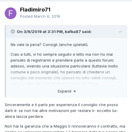
Fladimiro71
Posted
March 6, 2019
On 3/6/2019 at 3:31 PM, kafka87 said:
Ne vale la pena? Consigli (anche spietati).
Ciao a tutti, vi ho sempre seguito e letto ma non ho mai
pensato di registrarmi e prendere parte a questo forum;
adesso, vivendo una situazione particolare (tuttavia molto
comune e poco originale), ho pensato di chiedervi un
consiglio dal momento che spesso ho letto validi consigli,
pareri e idee da parte di diversi utenti nel forum.
Expand
Velocemente dico che ho 31 anni e vivo in Belgio per lavoro
da 8 mesi, un posto che non mi piace e continuo a non
Sinceramente e ti parlo per esperienza il consiglio che posso
sentire per nulla "mio". Il mio contratto di lavoro avrà la sua
darti è: se non hai altre motivazioni per restare li- eccetto lui-
scadenza a Maggio, mese in cui potrei tornare a vivere
allora lascia perdere.
dove ho sempre vissuto, ossia in Spagna.
Non hai la garanzia che a Maggio ti rinnoveranno il contratto, ma
Peccato che il tutto non sia così semplice come potrebbe
anche se volessero rinnovartelo ( è traspare dalle tue parole che