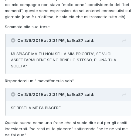
col mio compagno non stavo "molto bene" condividendo dei "bei
momenti", queste sono espressioni da settantenni conosciutisi sul
giornale (non è un'offesa, è solo ciò che mi trasmette tutto ciò).
Sommato alla sua frase
On 3/6/2019 at 3:31 PM, kafka87 said:
MI SPIACE MA TU NON SEI
LA MIA PRIORITA', SE VUOI
ASPETTARMI BENE SE NO
BENE LO STESSO, E' UNA TUA
SCELTA"..
Risponderei un " mavaffanculo vah".
On 3/6/2019 at 3:31 PM, kafka87 said:
SE RESTI A ME FA
P
IA
C
E
R
E
Questa suona come una frase che si suole dire qui per gli ospiti
indesiderati. "se resti mi fa piacere" sottintende "se te ne vai me
ne fai due".