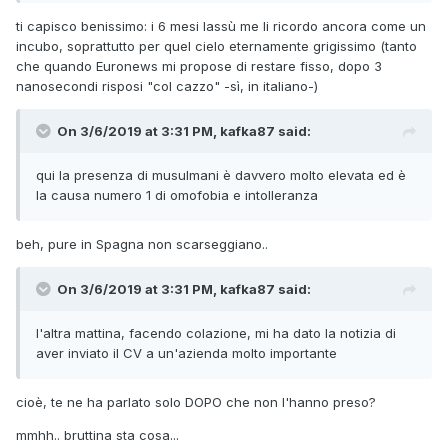
SCELTA".. mandando a fare in culo tutte le belle cose che
ti capisco benissimo: i 6 mesi lassù me li ricordo ancora come un
ogni giorno mi dice su futuro, importanza etc.+++
incubo, soprattutto per quel cielo eternamente grigissimo (tanto
che quando Euronews mi propose di restare fisso, dopo 3
Aggiungo un'altra cosa: quando parliamo del fatto che io
nanosecondi risposi "col cazzo" -sì, in italiano-)
potrei rimanere qui a maggio, cercandomi un nuovo lavoro
e facendo tutto solo per provare a vedere come va questa
relazione (anche per non avere poi il rimpianto del "e se
On 3/6/2019 at 3:31 PM, kafka87 said:
fossi rimasto...??", lui mi ha detto "IO NON TI CHIEDERO' MAI
DI RESTARE, NON ASPETTARTI CHE TI PREGHI PER UNA
qui la presenza di musulmani è davvero molto elevata ed è
COSA DEL GENERE, LA DECISIONE E' SOLO TUA. SE RESTI A
la causa numero 1 di omofobia e intolleranza
ME FA PIACERE, SE NO NON STAREI CON TE ADESSO, MA
NON TI CHIEDERO' MAI DI RESTARE QUI, PER ME." Il che,
beh, pure in Spagna non scarseggiano..
razionalmente, ha la sua logica, ma dall'altro lato mi è
sembrato un atteggiamento un po' freddo... in fondo
razionali ok, ma non robot... a me verrebbe spontaneo, nei
On 3/6/2019 at 3:31 PM, kafka87 said:
suoi panni, buttare li un "dai, resta con me!".
l'altra mattina, facendo colazione, mi ha dato la notizia di
(La differenza culturale è palese: gli italiani allisciano
aver inviato il CV a un'azienda molto importante
sempre le cose e girano 7 pianeti prima di arrivare a dire le
cose come stanno, all'estero, lo saprete, sono molto più
diretti e concisi, tant'è stato S con me).
cioè, te ne ha parlato solo DOPO che non l'hanno preso?
Voi cosa ne pensate? Qualcuno magari ha vissuto una
mmhh.. bruttina sta cosa...