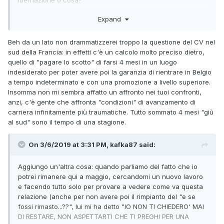
ibernazione o cosa?
E a parte questo dettaglio della madre, sai che io rimarrei
Expand
qui per te e tu prendi e te ne vai per 4 mesi?
Beh da un lato non drammatizzerei troppo la questione del CV nel
sud della Francia: in effetti c'è un calcolo molto preciso dietro,
quello di "pagare lo scotto" di farsi 4 mesi in un luogo
indesiderato per poter avere poi la garanzia di rientrare in Belgio
a tempo indeterminato e con una promozione a livello superiore.
Insomma non mi sembra affatto un affronto nei tuoi confronti,
anzi, c'è gente che affronta "condizioni" di avanzamento di
carriera infinitamente più traumatiche. Tutto sommato 4 mesi "giù
al sud" sono il tempo di una stagione.
On 3/6/2019 at 3:31 PM, kafka87 said:
Aggiungo un'altra cosa: quando parliamo del fatto che io
potrei rimanere qui a maggio, cercandomi un nuovo lavoro
e facendo tutto solo per provare a vedere come va questa
relazione (anche per non avere poi il rimpianto del "e se
fossi rimasto...??", lui mi ha detto "IO NON TI CHIEDERO' MAI
DI RESTARE, NON ASPETTARTI CHE TI PREGHI PER UNA