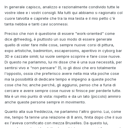
In generale capisco, analizzo e razionalmente condivido tutte le
vostre idee e i vostri consigli. Ma tutti qui abbiamo s-ragionato col
cuore talvolta e capirete che tra la mia testa e il mio petto c'è
tanta nebbia e tanti cavi sconnessi.
Preciso che non è questione di essere "work-oriented" come
dice
@freedog, è piuttosto un suo modo di essere generale
quello di voler fare mille cose, sempre nuove: corsi di pittura,
expo artistiche, badminton, escaperooms, aperitivo in cyborg bar
3D e cazzate simili; lui vuole sempre scoprire e fare cose nuove.
Di questo ne parlammo, lui mi disse che è una sua necessità, per
sentirsi vivo e "non pensare" (!), io gli dissi che ero totalmente
l'opposto, ossia che preferisco avere nella mia vita poche cose
ma la possibilità di dedicare tempo e impegno a queste poche
cose che ho; anche perché, gli aggiunsi, penso che a furia di
cercare e avere sempre cose nuove si finisce per perderle tutte.
Ma è un mio punto di vista: rispetto e da un lato (piccolo) ammiro
anche queste persone sempre in movimento.
Quanto alla sua freddezza, ne parlammo l'altro giorno. Lui, come
me, tempo fa tenne una relazione di 8 anni, finita dopo che il suo
ex l'aveva cornificato con mezza Bruxelles. Da questo lui,