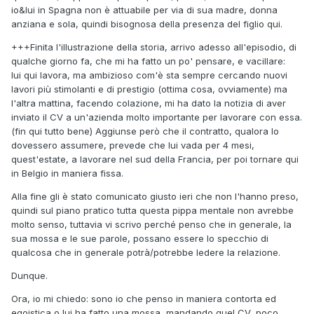
io&lui in Spagna non è attuabile per via di sua madre, donna
anziana e sola, quindi bisognosa della presenza del figlio qui.
+++Finita l'illustrazione della storia, arrivo adesso all'episodio, di
qualche giorno fa, che mi ha fatto un po' pensare, e vacillare:
lui qui lavora, ma ambizioso com'è sta sempre cercando nuovi
lavori più stimolanti e di prestigio (ottima cosa, ovviamente) ma
l'altra mattina, facendo colazione, mi ha dato la notizia di aver
inviato il CV a un'azienda molto importante per lavorare con essa.
(fin qui tutto bene) Aggiunse però che il contratto, qualora lo
dovessero assumere, prevede che lui vada per 4 mesi,
quest'estate, a lavorare nel sud della Francia, per poi tornare qui
in Belgio in maniera fissa.
Alla fine gli è stato comunicato giusto ieri che non l'hanno preso,
quindi sul piano pratico tutta questa pippa mentale non avrebbe
molto senso, tuttavia vi scrivo perché penso che in generale, la
sua mossa e le sue parole, possano essere lo specchio di
qualcosa che in generale potrà/potrebbe ledere la relazione.
Dunque.
Ora, io mi chiedo: sono io che penso in maniera contorta ed
egoistica o lui ha fatto una mossa, mandando quel CV, poco