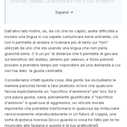
COSA DEL GENERE, LA DECISIONE E' SOLO TUA. SE RESTI A
ME FA PIACERE, SE NO NON STAREI CON TE ADESSO, MA
Expand
NON TI CHIEDERO' MAI DI RESTARE QUI, PER ME." Il che,
razionalmente, ha la sua logica, ma dall'altro lato mi è
sembrato un atteggiamento un po' freddo... in fondo
razionali ok, ma non robot... a me verrebbe spontaneo, nei
Dall'altro lato inoltre, se, da ciò che ho capito, avete difficoltà a
suoi panni, buttare li un "dai, resta con me!".
trovare una lingua in cui sapete comunicare bene entrambi, ciò
non ti permette di andare a ricamare più di tanto sui "toni"
(La differenza culturale è palese: gli italiani allisciano
utilizzati da uno che sta usando una lingua che non parla
sempre le cose e girano 7 pianeti prima di arrivare a dire le
granché bene. C'è un po' di distanza che ti permette di giocare
cose come stanno, all'estero, lo saprete, sono molto più
sul beneficio del dubbio, almeno per adesso, e forse potresti
diretti e concisi, tant'è stato S con me).
provare a prendere tempo per rispondere ad una domanda a cui
non hai dato la giusta centralità.
Consideriamo infatti questa cosa. Alla gente (se escludiamo le
mamme pancine) tende a fare piuttosto orrore che qualcuno
faccia esplicitamente un "sacrificio d'ammmore" per loro. Ed è
una paura giusta, sana, pienamente giustificata. Il "sacrificio
d'ammore" è qualcosa di aggressivo, un vincolo morale
imponente che potrebbe trasformarsi in qualcosa da rinfacciare
rancorosamente vitanaturaldurante in un futuro di coppia, una
sorta di ipoteca livorosa [ecco guarda io cosa ho fatto per te ho
rinunciato alla Spagna e questa è la tua gratitudine!].