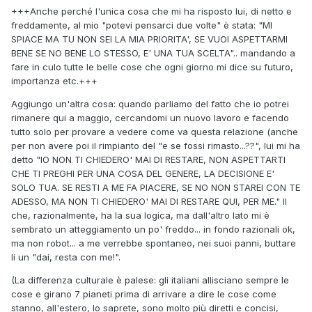
+++Anche perché l'unica cosa che mi ha risposto lui, di netto e
freddamente, al mio "potevi pensarci due volte" è stata: "MI
SPIACE MA TU NON SEI LA MIA PRIORITA', SE VUOI ASPETTARMI
BENE SE NO BENE LO STESSO, E' UNA TUA SCELTA".. mandando a
fare in culo tutte le belle cose che ogni giorno mi dice su futuro,
importanza etc.+++
Aggiungo un'altra cosa: quando parliamo del fatto che io potrei
rimanere qui a maggio, cercandomi un nuovo lavoro e facendo
tutto solo per provare a vedere come va questa relazione (anche
per non avere poi il rimpianto del "e se fossi rimasto...??", lui mi ha
detto "IO NON TI CHIEDERO' MAI DI RESTARE, NON ASPETTARTI
CHE TI PREGHI PER UNA COSA DEL GENERE, LA DECISIONE E'
SOLO TUA. SE RESTI A ME FA PIACERE, SE NO NON STAREI CON TE
ADESSO, MA NON TI CHIEDERO' MAI DI RESTARE QUI, PER ME." Il
che, razionalmente, ha la sua logica, ma dall'altro lato mi è
sembrato un atteggiamento un po' freddo... in fondo razionali ok,
ma non robot... a me verrebbe spontaneo, nei suoi panni, buttare
li un "dai, resta con me!".
(La differenza culturale è palese: gli italiani allisciano sempre le
cose e girano 7 pianeti prima di arrivare a dire le cose come
stanno, all'estero, lo saprete, sono molto più diretti e concisi,