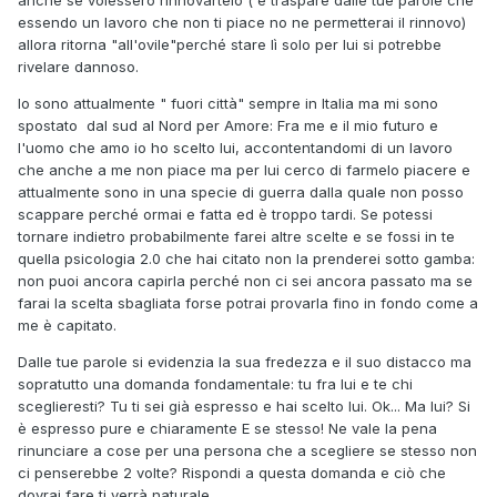
apparire. Infatti qui in Belgio vivo attualmente una bella
essendo un lavoro che non ti piace no ne permetterai il rinnovo)
relazione con il mio compagno, belga, nato 36 anni fa e
allora ritorna "all'ovile"perché stare lì solo per lui si potrebbe
vissuto sempre qui. La relazione ha appena compiuto
rivelare dannoso.
6 mesi (conobbi questo ragazzo appena due settimane
dopo il mio arrivo qui), quindi è abbastanza giovane e
Io sono attualmente " fuori città" sempre in Italia ma mi sono
fresca (rispetto alla mia precedente relazione durata 7
spostato dal sud al Nord per Amore: Fra me e il mio futuro e
anni), ma per quello che i miei occhi vedono e il mio cuore
l'uomo che amo io ho scelto lui, accontentandomi di un lavoro
sente è decisamente una relazione importante che prende
che anche a me non piace ma per lui cerco di farmelo piacere e
sempre più connotati seri e sulla quale sento che potrei
attualmente sono in una specie di guerra dalla quale non posso
investire.
scappare perché ormai e fatta ed è troppo tardi. Se potessi
tornare indietro probabilmente farei altre scelte e se fossi in te
Con questo ragazzo, S, sto molto bene, condividiamo molte
quella psicologia 2.0 che hai citato non la prenderei sotto gamba:
idee e princìpi, passiamo bei momenti e ogni giorno ci
non puoi ancora capirla perché non ci sei ancora passato ma se
smussiamo gli angoli delle passate sofferenze riscoprendo il
farai la scelta sbagliata forse potrai provarla fino in fondo come a
bello del vivere un amore in coppia. Ancora abbiamo
me è capitato.
problemi di comunicazione dovuti alla lingua, lui parla
francese, io spagnolo e italiano, e usiamo l'inglese come
Dalle tue parole si evidenzia la sua fredezza e il suo distacco ma
mezzo principale, per quanto il suo livello sia abbastanza
sopratutto una domanda fondamentale: tu fra lui e te chi
basso.. ma da parte sua lui prova a imparare lo spagnolo e
sceglieresti? Tu ti sei già espresso e hai scelto lui. Ok... Ma lui? Si
io dalla mia il francese, aspetto che mi sarebbe utile anche
è espresso pure e chiaramente E se stesso! Ne vale la pena
a livello generale se non mi ostinassi sempre ad andare per
rinunciare a cose per una persona che a scegliere se stesso non
il facile con l'inglese nella vita di ogni giorno.
ci penserebbe 2 volte? Rispondi a questa domanda e ciò che
dovrai fare ti verrà naturale.