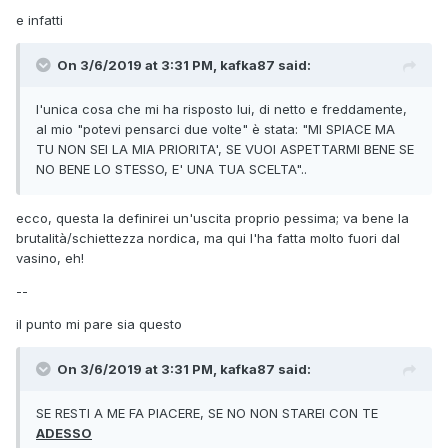
storia simile, in prima persona o per conto di terzi a lui
e infatti
vicini, e potrebbe darmi un parere e un consiglio.
O semplicemente, cosa ne pensate e cosa fareste al mio
posto? (Apprezzo la sincerità e la schiettezza)
On 3/6/2019 at 3:31 PM, kafka87 said:
Vi ringrazio se avete letto tutto, e se vorrete rispondermi.
l'unica cosa che mi ha risposto lui, di netto e freddamente,
Un saluto,
al mio "potevi pensarci due volte" è stata: "MI SPIACE MA
Claudio
TU NON SEI LA MIA PRIORITA', SE VUOI ASPETTARMI BENE SE
NO BENE LO STESSO, E' UNA TUA SCELTA"..
ecco, questa la definirei un'uscita proprio pessima; va bene la
brutalità/schiettezza nordica, ma qui l'ha fatta molto fuori dal
vasino, eh!
--
il punto mi pare sia questo
On 3/6/2019 at 3:31 PM, kafka87 said:
SE RESTI A ME FA PIACERE, SE NO NON STAREI CON TE
ADESSO