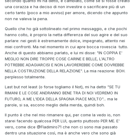
secondo quanto mi ha detto, è cambiato, come se si fosse creato
una corazza e ha deciso di non investire o sacrificare più di un
certo tanto (poco a mio avviso) per amore, dicendo che appunto
non ne valeva la pena.
Quello che ho già sottolineato nel primo messaggio, e che pochi
hanno colto, è proprio la netta differenza del suo agire e del suo
parlare: nei gesti è estremamente dolce, impegnato, attento nei
miei confronti. Ma nel momento in cui apre bocca rovescia tutto.
Anche di questo abbiamo parlato, e lui mi disse: "IN COPPIA E'
MEGLIO NON DIRE TROPPE COSE CARINE E BELLE, L'ALTRO
POTREBBE ADAGIARCISI E NON LAVOREREBBE COME DOVREBBE
NELLA COSTRUZIONE DELLA RELAZIONE". La mia reazione: BOH.
perplesso totalmente.
Last but not least (o forse togliamo il Not), mi ha detto "SE TU
RIMANI E LE COSE ANDRANNO BENE TRA DI NOI VEDREMO IN
FUTURO, A ME L'IDEA DELLA SPAGNA PIACE MOLTO"... ma le
parole, si sa, escono meglio della merda, quindi boh.
Il punto è che nel mio rimanere qui, per come la vedo io, non
starei facendo qualcosa PER LUI, quanto piuttosto PER ME. E'
vero, come dice @Fladimiro71 che non ci sono mai passato
dentro una situazione così, ma è anche vero che sono già