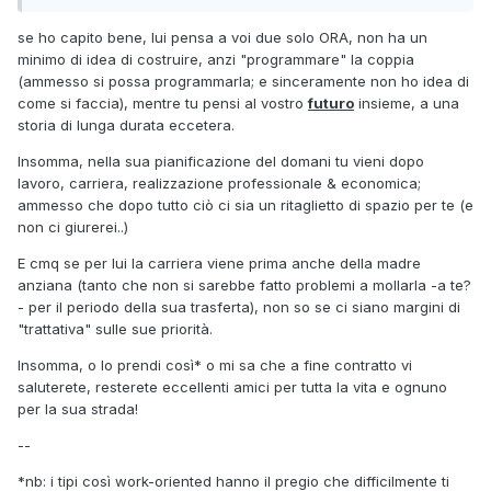
se ho capito bene, lui pensa a voi due solo ORA, non ha un
minimo di idea di costruire, anzi "programmare" la coppia
(ammesso si possa programmarla; e sinceramente non ho idea di
come si faccia), mentre tu pensi al vostro
futuro
insieme, a una
storia di lunga durata eccetera.
Insomma, nella sua pianificazione del domani tu vieni dopo
lavoro, carriera, realizzazione professionale & economica;
ammesso che dopo tutto ciò ci sia un ritaglietto di spazio per te (e
non ci giurerei..)
E cmq se per lui la carriera viene prima anche della madre
anziana (tanto che non si sarebbe fatto problemi a mollarla -a te?
- per il periodo della sua trasferta), non so se ci siano margini di
"trattativa" sulle sue priorità.
Insomma, o lo prendi così* o mi sa che a fine contratto vi
saluterete, resterete eccellenti amici per tutta la vita e ognuno
per la sua strada!
--
*nb: i tipi così work-oriented hanno il pregio che difficilmente ti