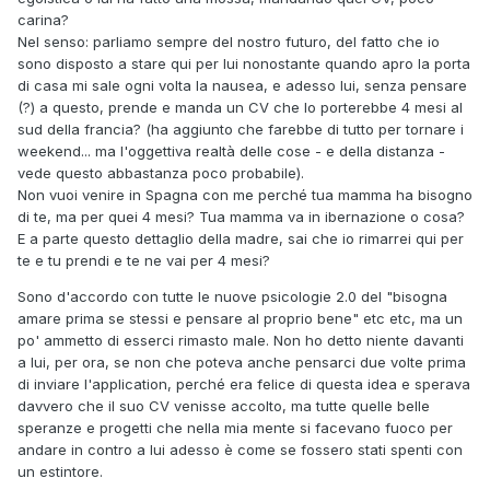
carina?
Nel senso: parliamo sempre del nostro futuro, del fatto che io
sono disposto a stare qui per lui nonostante quando apro la porta
di casa mi sale ogni volta la nausea, e adesso lui, senza pensare
(?) a questo, prende e manda un CV che lo porterebbe 4 mesi al
sud della francia? (ha aggiunto che farebbe di tutto per tornare i
weekend... ma l'oggettiva realtà delle cose - e della distanza -
vede questo abbastanza poco probabile).
Non vuoi venire in Spagna con me perché tua mamma ha bisogno
di te, ma per quei 4 mesi? Tua mamma va in ibernazione o cosa?
E a parte questo dettaglio della madre, sai che io rimarrei qui per
te e tu prendi e te ne vai per 4 mesi?
Sono d'accordo con tutte le nuove psicologie 2.0 del "bisogna
amare prima se stessi e pensare al proprio bene" etc etc, ma un
po' ammetto di esserci rimasto male. Non ho detto niente davanti
a lui, per ora, se non che poteva anche pensarci due volte prima
di inviare l'application, perché era felice di questa idea e sperava
davvero che il suo CV venisse accolto, ma tutte quelle belle
speranze e progetti che nella mia mente si facevano fuoco per
andare in contro a lui adesso è come se fossero stati spenti con
un estintore.