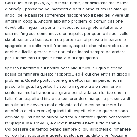
Con questo ragazzo, S, sto molto bene, condividiamo molte idee
e princìpi, passiamo bei momenti e ogni giorno ci smussiamo gli
angoli delle passate sofferenze riscoprendo il bello del vivere un
amore in coppia. Ancora abbiamo problemi di comunicazione
dovuti alla lingua, lui parla francese, io spagnolo e italiano, e
usiamo l'inglese come mezzo principale, per quanto il suo livello
sia abbastanza basso.. ma da parte sua lui prova a imparare lo
spagnolo e io dalla mia il francese, aspetto che mi sarebbe utile
anche a livello generale se non mi ostinassi sempre ad andare
per il facile con l'inglese nella vita di ogni giorno.
Spesso riflettiamo sul nostro possibile futuro, su quale strada
possa camminare questo rapporto... ed è qui che entra in gioco il
problema. Questo posto, come già detto, non mi piace, non mi
piace la lingua, la gente, il sistema in generale e nemmeno mi
sento mai molto tranquillo a girare per strada con lui (so che in
Italia è un aspetto difficile da comprendere ma qui la presenza di
musulmani è davvero molto elevata ed è la causa numero 1 di
omofobia e intolleranza) quindi tutti aspetti che da quando sono
arrivato qui mi hanno subito portato a contare i giorni per tornare
in Spagna. Ma arrivò S, e click: butterfly effect, tutto cambia.
Col passare del tempo penso sempre di più all'ipotesi di rimanere
qui con lui, sopportare questo posto, per lui, dato che l'opzione