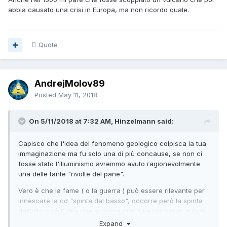
abbia causato una crisi in Europa, ma non ricordo quale.
Quote
AndrejMolov89
Posted
May 11, 2018
On 5/11/2018 at 7:32 AM, Hinzelmann said:
Capisco che l'idea del fenomeno geologico colpisca la tua
immaginazione ma fu solo una di più concause, se non ci
fosse stato l'illuminismo avremmo avuto ragionevolmente
una delle tante "rivolte del pane".
Vero è che la fame ( o la guerra ) può essere rilevante per
innescare la cd "spinta dal basso", occorre però la spinta
dall'alto cioè l'idea che si possa costruire un nuovo ordine
sociale, in caso contrario la rivoluzione non può esserci
Expand