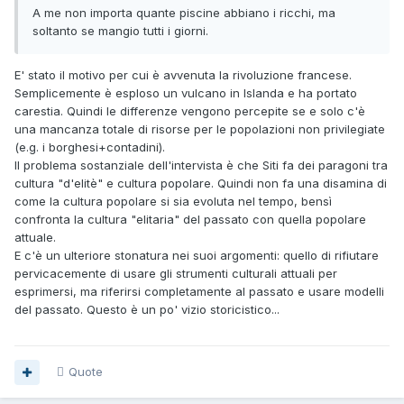
A me non importa quante piscine abbiano i ricchi, ma
soltanto se mangio tutti i giorni.
E' stato il motivo per cui è avvenuta la rivoluzione francese.
Semplicemente è esploso un vulcano in Islanda e ha portato
carestia. Quindi le differenze vengono percepite se e solo c'è
una mancanza totale di risorse per le popolazioni non privilegiate
(e.g. i borghesi+contadini).
Il problema sostanziale dell'intervista è che Siti fa dei paragoni tra
cultura "d'elitè" e cultura popolare. Quindi non fa una disamina di
come la cultura popolare si sia evoluta nel tempo, bensì
confronta la cultura "elitaria" del passato con quella popolare
attuale.
E c'è un ulteriore stonatura nei suoi argomenti: quello di rifiutare
pervicacemente di usare gli strumenti culturali attuali per
esprimersi, ma riferirsi completamente al passato e usare modelli
del passato. Questo è un po' vizio storicistico...
Quote