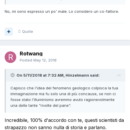
perchè non si ha la più pallida idea di una meta verso cui
andare
No, mi sono espresso un po' male. Lo considero un co-fattore.
L'intervista direi contenga una serie di "suggestioni" è forse
vero che la mobilità dei popoli favorisce lo "sfogo" di
situazioni sociali che in contesti chiusi potrebbero
Quote
determinare delle rivoluzioni, ma in Africa parliamoci chiaro
noi troviamo in alternativa : guerre civili colpi di stato rivolte
e genocidi...non una rivoluzione.
Rotwang
Siti mi pare convinto del fatto che la rivoluzione digitale
Posted
May 12, 2018
istituirà o istituirebbe -dopo una fase di transizione attuale-
una società oligarchica/un dispotismo illuminato, che
potrebbe essere benintenzionata ( non ci spiega perchè
On 5/11/2018 at 7:32 AM, Hinzelmann said:
dovrebbe esserlo, forse gli piace attenuare il suo
pessimismo di fondo o proietta la sua incapacità di
Capisco che l'idea del fenomeno geologico colpisca la tua
immaginare una rivoluzione sulla fase pre-rivoluzionaria
immaginazione ma fu solo una di più concause, se non ci
francese che gli pare un futuro più prossimo )
fosse stato l'illuminismo avremmo avuto ragionevolmente
una delle tante "rivolte del pane".
Incredibile, 100% d'accordo con te, questi scientisti da
strapazzo non sanno nulla di storia e parlano.