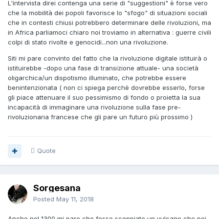
L'intervista direi contenga una serie di "suggestioni" è forse vero
che la mobilità dei popoli favorisce lo "sfogo" di situazioni sociali
che in contesti chiusi potrebbero determinare delle rivoluzioni, ma
in Africa parliamoci chiaro noi troviamo in alternativa : guerre civili
colpi di stato rivolte e genocidi...non una rivoluzione.
Siti mi pare convinto del fatto che la rivoluzione digitale istituirà o
istituirebbe -dopo una fase di transizione attuale- una società
oligarchica/un dispotismo illuminato, che potrebbe essere
benintenzionata ( non ci spiega perchè dovrebbe esserlo, forse
gli piace attenuare il suo pessimismo di fondo o proietta la sua
incapacità di immaginare una rivoluzione sulla fase pre-
rivoluzionaria francese che gli pare un futuro più prossimo )
Quote
Sorgesana
Posted
May 11, 2018
Anche nel 1300 mi pare che fosse scoppiato un vulcano che poi