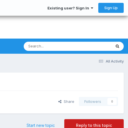
Sign Up
Existing user? Sign In
All Activity
Share
Followers
0
Start new topic
Reply to this topic