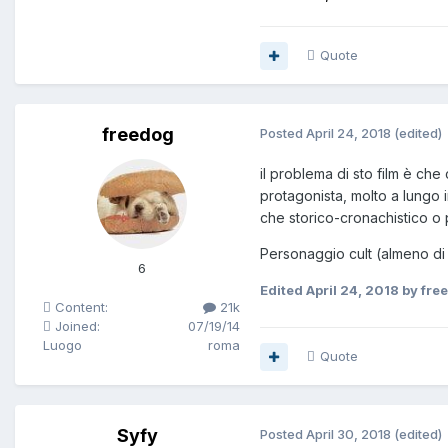
Quote
freedog
Posted
April 24, 2018
(edited)
il problema di sto film è ch
protagonista, molto a lungo 
che storico-cronachistico o
Personaggio cult (almeno di 
6
Edited
April 24, 2018
by fre
Content:
21k
Joined:
07/19/14
Luogo
roma
Quote
Syfy
Posted
April 30, 2018
(edited)