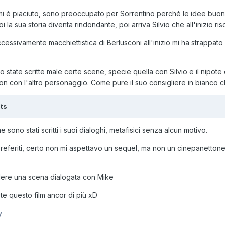
mi è piaciuto, sono preoccupato per Sorrentino perché le idee buone
la sua storia diventa rindondante, poi arriva Silvio che all'inizio ris
ssivamente macchiettistica di Berlusconi all'inizio mi ha strappato
 state scritte male certe scene, specie quella con Silvio e il nipote
n con l'altro personaggio. Come pure il suo consigliere in bianco c
ts
 sono stati scritti i suoi dialoghi, metafisici senza alcun motivo.
m preferiti, certo non mi aspettavo un sequel, ma non un cinepanettone
dere una scena dialogata con Mike
te questo film ancor di più xD
y