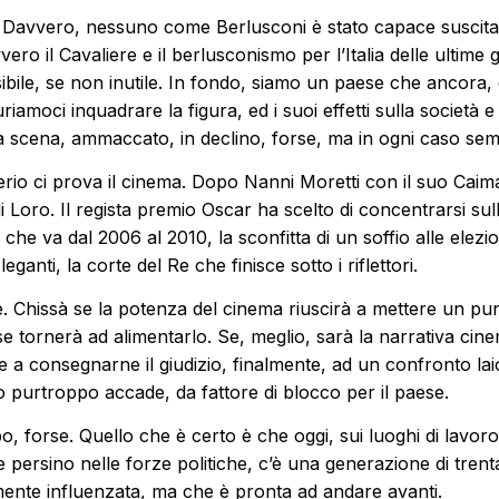
Davvero, nessuno come Berlusconi è stato capace suscitare
vero il Cavaliere e il berlusconismo per l’Italia delle ultime
bile, se non inutile. In fondo, siamo un paese che ancora, do
uriamoci inquadrare la figura, ed i suoi effetti sulla societ
lla scena, ammaccato, in declino, forse, ma in ogni caso semp
erio ci prova il cinema. Dopo Nanni Moretti con il suo Caima
i Loro. Il regista premio Oscar ha scelto di concentrarsi sull
che va dal 2006 al 2010, la sconfitta di un soffio alle elezio
leganti, la corte del Re che finisce sotto i riflettori.
e. Chissà se la potenza del cinema riuscirà a mettere un pu
 tornerà ad alimentarlo. Se, meglio, sarà la narrativa cinem
e e a consegnarne il giudizio, finalmente, ad un confronto l
purtroppo accade, da fattore di blocco per il paese.
, forse. Quello che è certo è che oggi, sui luoghi di lavoro, 
e persino nelle forze politiche, c’è una generazione di tren
mente influenzata, ma che è pronta ad andare avanti.