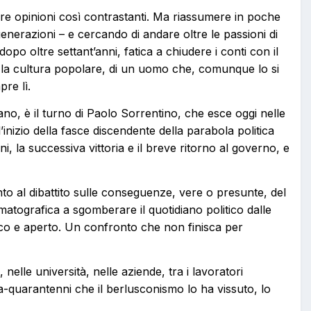
 opinioni così contrastanti. Ma riassumere in poche
 generazioni – e cercando di andare oltre le passioni di
po oltre settant’anni, fatica a chiudere i conti con il
à e la cultura popolare, di un uomo che, comunque lo si
re lì.
no, è il turno di Paolo Sorrentino, che esce oggi nelle
’inizio della fasce discendente della parabola politica
ni, la successiva vittoria e il breve ritorno al governo, e
nto al dibattito sulle conseguenze, vere o presunte, del
atografica a sgomberare il quotidiano politico dalle
aico e aperto. Un confronto che non finisca per
nelle università, nelle aziende, tra i lavoratori
ta-quarantenni che il berlusconismo lo ha vissuto, lo