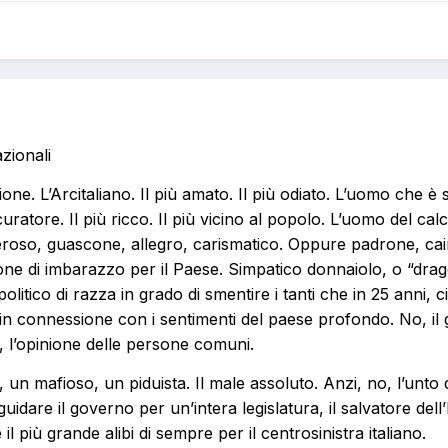
zionali
one. L’Arcitaliano. Il più amato. Il più odiato. L’uomo che è 
uratore. Il più ricco. Il più vicino al popolo. L’uomo del cal
eroso, guascone, allegro, carismatico. Oppure padrone, ca
one di imbarazzo per il Paese. Simpatico donnaiolo, o “drago c
politico di razza in grado di smentire i tanti che in 25 anni, 
in connessione con i sentimenti del paese profondo. No, i
, l’opinione delle persone comuni.
un mafioso, un piduista. Il male assoluto. Anzi, no, l’unto de
 guidare il governo per un’intera legislatura, il salvatore del
il più grande alibi di sempre per il centrosinistra italiano.