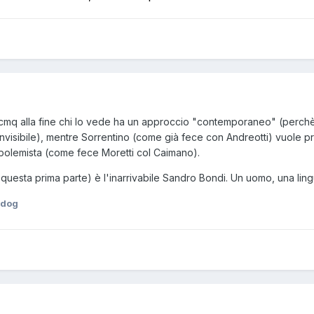
e cmq alla fine chi lo vede ha un approccio "contemporaneo" (perchè
invisibile), mentre Sorrentino (come già fece con Andreotti) vuole pr
 polemista (come fece Moretti col Caimano).
questa prima parte) è l'inarrivabile Sandro Bondi. Un uomo, una lin
edog