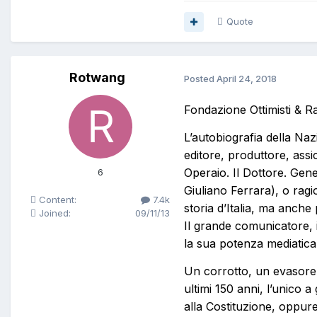
Quote
Rotwang
Posted
April 24, 2018
Fondazione Ottimisti & Ra
L’autobiografia della Nazi
editore, produttore, assic
Operaio. Il Dottore. Gen
6
Giuliano Ferrara), o ragi
Content:
7.4k
storia d’Italia, ma anche 
Joined:
09/11/13
Il grande comunicatore, 
la sua potenza mediatica
Un corrotto, un evasore, 
ultimi 150 anni, l’unico a
alla Costituzione, oppure 