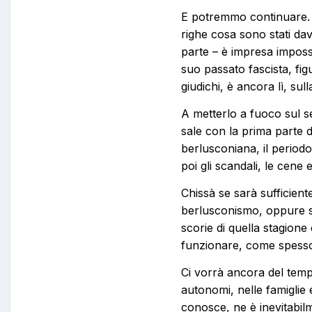
E potremmo continuare. 
righe cosa sono stati dav
parte – è impresa impossi
suo passato fascista, fig
giudichi, è ancora lì, su
A metterlo a fuoco sul s
sale con la prima parte d
berlusconiana, il periodo 
poi gli scandali, le cene e
Chissà se sarà sufficient
berlusconismo, oppure se
scorie di quella stagion
funzionare, come spesso 
Ci vorrà ancora del tempo
autonomi, nelle famiglie 
conosce, ne è inevitabil