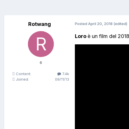
Rotwang
Posted
April 20, 2018
(edited)
Loro
è un film del 201
6
Content:
7.4k
Joined:
09/11/13