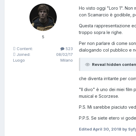
Ho visto oggi "Loro 1". Non 
con Scamarcio è godibile, poi 
Questa rappresentazione ecce
troppo sopra le righe.
5
Per non parlare di come sono
Content:
523
dialogando col pubblico e no
Joined:
08/02/17
Luogo
Milano
Reveal hidden conten
che diventa irritante per come
"Il divo" è uno dei miei fil
musical e Scorzese.
P.S. Mi sarebbe piaciuto ve
P.P.S. Se siete etero vi gode
Edited
April 30, 2018
by Syf