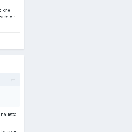
no che
vute e si
hai letto
familiare