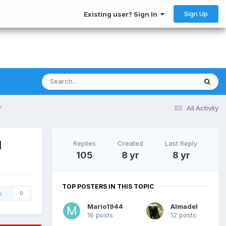
Sign Up
Existing user? Sign In
?
All Activity
l
Replies
Created
Last Reply
105
8 yr
8 yr
TOP POSTERS IN THIS TOPIC
s
0
Mario1944
Almadel
16 posts
12 posts