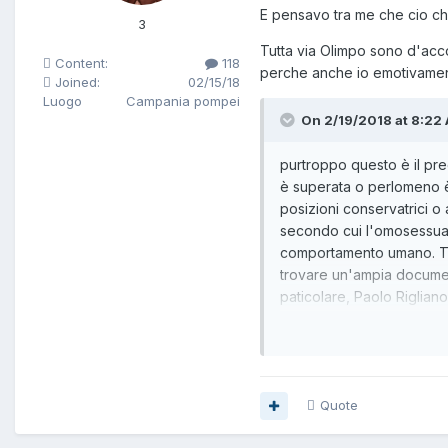
E pensavo tra me che cio che
3
Tutta via Olimpo sono d'accor
Content:
118
perche anche io emotivament
Joined:
02/15/18
Luogo
Campania pompei
On 2/19/2018 at 8:22 
purtroppo questo è il preg
è superata o perlomeno è
posizioni conservatrici o
secondo cui l'omosessuali
comportamento umano. Ti con
trovare un'ampia document
paticolare, Paolo Rigliano 
"
Avete avuto un rapporto
cose abbiano plasmato a
fosse mancato oggi sarei
stesso ?
"
Quote
quello che descrivi è un a