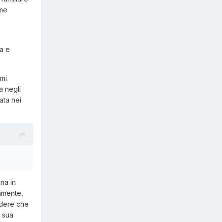
ome
ia e
 mi
a negli
ata nei
na in
amente,
edere che
a sua