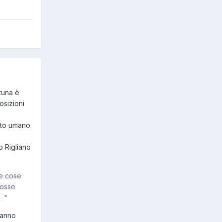
rtuna è
osizioni
nto umano.
o Rigliano
te cose
fosse
 ?
"
 hanno