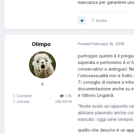
mancanza per garantirmi una 
Quote
Olimpo
Posted
February 19, 2018
purtroppo questo è il pregiud
superata o perlomeno è in f
conservatrici o ambigue). Ne
l'omosessualità non è frutt
Ti consiglio di iniziare a info
6
documentazione anche su inte
e Vittorio Lingiardi.
Content:
1.7k
Joined:
08/06/14
"
Avete avuto un rapporto sa
abbiano plasmato anche cio
mancato oggi sarei sempre c
quello che descrivi è un appr