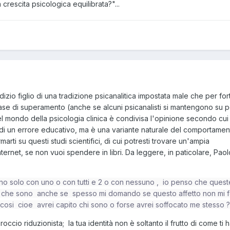
crescita psicologica equilibrata?"...
izio figlio di una tradizione psicanalitica impostata male che per fo
ase di superamento (anche se alcuni psicanalisti si mantengono su p
l mondo della psicologia clinica è condivisa l'opinione secondo cui
o di un errore educativo, ma è una variante naturale del comportame
rmarti su questi studi scientifici, di cui potresti trovare un'ampia
rnet, se non vuoi spendere in libri. Da leggere, in paticolare, Paol
no solo con uno o con tutti e 2 o con nessuno , io penso che ques
 che sono anche se spesso mi domando se questo affetto non mi 
osi cioe avrei capito chi sono o forse avrei soffocato me stesso
occio riduzionista; la tua identità non è soltanto il frutto di come ti