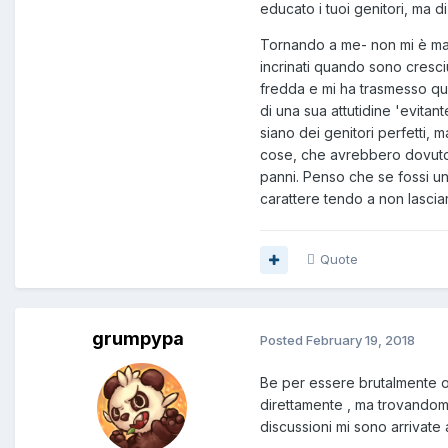
educato i tuoi genitori, ma d
Tornando a me- non mi è manc
incrinati quando sono cres
fredda e mi ha trasmesso qu
di una sua attutidine 'evitan
siano dei genitori perfetti, 
cose, che avrebbero dovuto a
panni. Penso che se fossi un
carattere tendo a non lasciar
Quote
grumpypa
Posted
February 19, 2018
Be per essere brutalmente o
direttamente , ma trovandom
discussioni mi sono arrivate