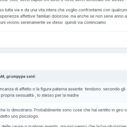
 tutta via e da una vita intera che voglio confrontarmi con qualcu
sperienze affettive familiari dolorose. ma anche se non sene anno a
lcuni vivono serenamente se stessi quindi via cominciamo
AM, grumpypa said:
ancanza di affetto o la figura paterna assente tendono secondo gli
 propria sessualità , lo stesso per la madre
 che lo dimostrano. Probabilmente sono cose che hai sentito in giro o 
a detto uno psicologo.
e delle cause a qualsiasi evento, ma non penso che la tua situazione 