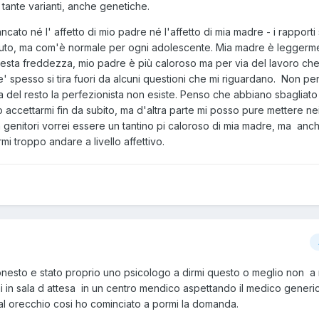
i tante varianti, anche genetiche.
ato né l' affetto di mio padre né l'affetto di mia madre - i rapporti
ciuto, ma com'è normale per ogni adolescente. Mia madre è leggerm
esta freddezza, mio padre è più caloroso ma per via del lavoro ch
te' spesso si tira fuori da alcuni questioni che mi riguardano. Non p
ma del resto la perfezionista non esiste. Penso che abbiano sbagliato
ccettarmi fin da subito, ma d'altra parte mi posso pure mettere nei
 genitori vorrei essere un tantino pi caloroso di mia madre, ma anch
mi troppo andare a livello affettivo.
nesto e stato proprio uno psicologo a dirmi questo o meglio non a
i in sala d attesa in un centro mendico aspettando il medico gener
 al orecchio cosi ho cominciato a pormi la domanda.