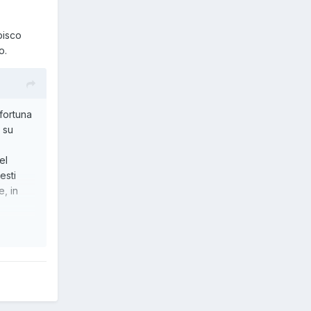
pisco
o.
 fortuna
 su
el
esti
, in
este
 non mi
e
ti