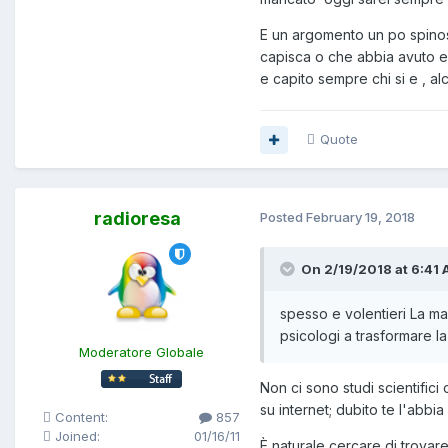
E un argomento un po spinoso
capisca o che abbia avuto e
e capito sempre chi si e , a
Quote
radioresa
Posted
February 19, 2018
On 2/19/2018 at 6:41 
spesso e volentieri La m
psicologi a trasformare la
Moderatore Globale
Non ci sono studi scientifici
su internet; dubito te l'abbi
Content:
857
Joined:
01/16/11
È naturale cercare di trovar