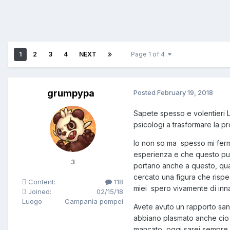
1
2
3
4
NEXT
Page 1 of 4
grumpypa
Posted
February 19, 2018
Sapete spesso e volentieri 
psicologi a trasformare la pr
Io non so ma spesso mi fermo
esperienza e che questo può 
3
portano anche a questo, quan
cercato una figura che rispe
Content:
118
miei spero vivamente di inn
Joined:
02/15/18
Luogo
Campania pompei
Avete avuto un rapporto san
abbiano plasmato anche cio
mancato oggi sarei sempre c