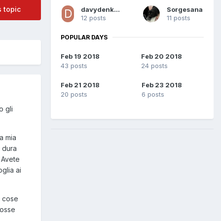
s topic
davydenkovic90
Sorgesana
12 posts
11 posts
POPULAR DAYS
Feb 19 2018
Feb 20 2018
43 posts
24 posts
Feb 21 2018
Feb 23 2018
20 posts
6 posts
 gli
la mia
a dura
. Avete
glia ai
e cose
fosse
 ?