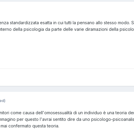
ori, ma di tante varianti, anche genetiche.
ncato né l' affetto di mio padre né l'affetto di mia madre - i rappor
no cresciuto, ma com'è normale per ogni adolescente. Mia madre è
enza standardizzata esatta in cui tutti la pensano allo stesso modo. 
ha trasmesso questa freddezza, mio padre è più caloroso ma per v
'interno della psicologia da parte delle varie diramazioni della psicolo
 sua attutidine 'evitante' spesso si tira fuori da alcuni questioni che
 siano dei genitori perfetti, ma del resto la perfezionista non esist
ato molte cose, che avrebbero dovuto accettarmi fin da subito, ma 
re nei loro panni. Penso che se fossi un genitori vorrei essere un ta
 anch'io per carattere tendo a non lasciarmi troppo andare a livell
ed)
nitori come causa dell'omosessualità di un individuo è una teoria de
immagino per questo l'avrai sentito dire da uno psicologo-psicoanalis
 mai confermato questa teoria.