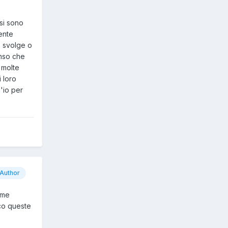
 si sono
ente
e svolge o
enso che
 molte
 loro
'io per
Author
 me
ico queste