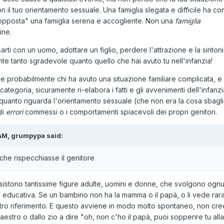
n il tuo orientamento sessuale. Una famiglia slegata e difficile ha c
opposta" una famiglia serena e accogliente. Non una
famiglia
mine.
arti con un uomo, adottare un figlio, perdere l'attrazione e la sinton
ente tanto sgradevole quanto quello che hai avuto tu nell'infanzia!
e probabilmente chi ha avuto una situazione familiare complicata, e
categoria, sicuramente ri-elabora i fatti e gli avvenimenti dell'infanzi
quanto riguarda l'orientamento sessuale (che non era la cosa sbagli
li
errori
commessi o i comportamenti spiacevoli dei propri genitori.
AM, grumpypa said:
che rispecchiasse il genitore
sistono tantissime figure adulte, uomini e donne, che svolgono ognu
 educativa. Se un bambino non ha la mamma o il papà, o li vede rar
ltro riferimento. E questo avviene in modo molto spontaneo, non cr
aestro o dallo zio a dire "oh, non c'ho il papà, puoi sopperire tu all