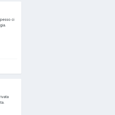
ti si
Spesso ci
ia del
gia.
 mi
e.
d'altra
ntino pi
o
rivata
ta.