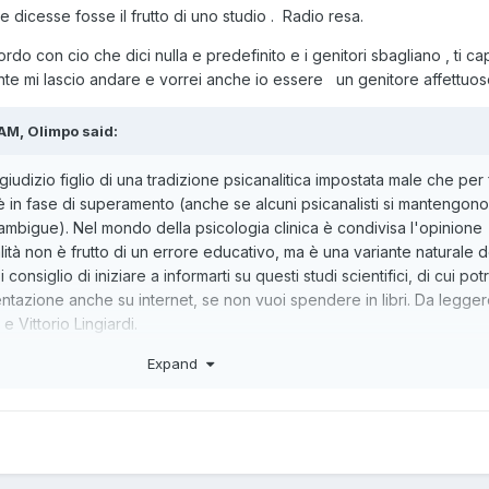
 dicesse fosse il frutto di uno studio . Radio resa.
do con cio che dici nulla e predefinito e i genitori sbagliano , ti ca
e mi lascio andare e vorrei anche io essere un genitore affettuos
AM, Olimpo said:
iudizio figlio di una tradizione psicanalitica impostata male che per
 in fase di superamento (anche se alcuni psicanalisti si mantengono
 ambigue). Nel mondo della psicologia clinica è condivisa l'opinione
tà non è frutto di un errore educativo, ma è una variante naturale d
siglio di iniziare a informarti su questi studi scientifici, di cui potr
azione anche su internet, se non vuoi spendere in libri. Da leggere
e Vittorio Lingiardi.
 sano solo con uno o con tutti e 2 o con nessuno , io penso che qu
Expand
nche cio che sono anche se spesso mi domando se questo affetto
 sempre cosi cioe avrei capito chi sono o forse avrei soffocato m
pproccio riduzionista; la tua identità non è soltanto il frutto di come 