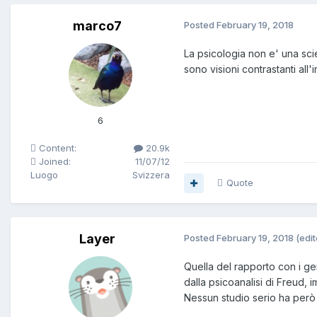
hanno educato i tuoi genit
marco7
Posted
February 19, 2018
Tornando a me- non mi è ma
sono incrinati quando so
La psicologia non e' una sci
leggermente fredda e mi 
sono visioni contrastanti all
lavoro che svolge o di una
riguardano. Non penso che
Penso che abbiano sbagli
6
parte mi posso pure mette
caloroso di mia madre, ma
Content:
20.9k
affettivo.
Joined:
11/07/12
Luogo
Svizzera
Quote
Layer
Posted
February 19, 2018
(edit
Quella del rapporto con i ge
dalla psicoanalisi di Freud, 
Nessun studio serio ha però