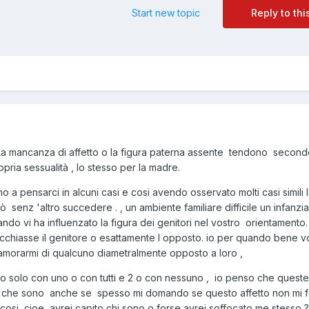
Start new topic
Reply to thi
La mancanza di affetto o la figura paterna assente tendono secondo
opria sessualità , lo stesso per la madre.
 a pensarci in alcuni casi e cosi avendo osservato molti casi simili 
senz 'altro succedere . , un ambiente familiare difficile un infanzi
do vi ha influenzato la figura dei genitori nel vostro orientamento
cchiasse il genitore o esattamente l opposto. io per quando bene vo
amorarmi di qualcuno diametralmente opposto a loro ,
o solo con uno o con tutti e 2 o con nessuno , io penso che quest
 che sono anche se spesso mi domando se questo affetto non mi 
osi cioe avrei capito chi sono o forse avrei soffocato me stesso