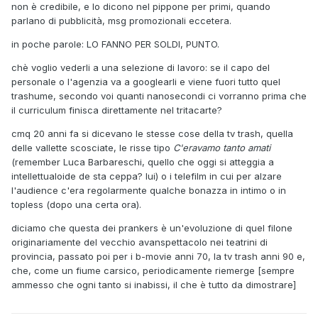
non è credibile, e lo dicono nel pippone per primi, quando
parlano di pubblicità, msg promozionali eccetera.
in poche parole: LO FANNO PER SOLDI, PUNTO.
chè voglio vederli a una selezione di lavoro: se il capo del
personale o l'agenzia va a googlearli e viene fuori tutto quel
trashume, secondo voi quanti nanosecondi ci vorranno prima che
il curriculum finisca direttamente nel tritacarte?
cmq 20 anni fa si dicevano le stesse cose della tv trash, quella
delle vallette scosciate, le risse tipo
C'eravamo tanto amati
(remember Luca Barbareschi, quello che oggi si atteggia a
intellettualoide de sta ceppa? lui) o i telefilm in cui per alzare
l'audience c'era regolarmente qualche bonazza in intimo o in
topless (dopo una certa ora).
diciamo che questa dei prankers è un'evoluzione di quel filone
originariamente del vecchio avanspettacolo nei teatrini di
provincia, passato poi per i b-movie anni 70, la tv trash anni 90 e,
che, come un fiume carsico, periodicamente riemerge [sempre
ammesso che ogni tanto si inabissi, il che è tutto da dimostrare]