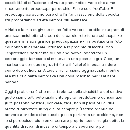
possibilità di diffusione del vuoto pneumatico vario che a me
sinceramente preoccupa parecchio. Fosse solo YouTube. E
preoccupa parecchio pure che l'infantilizzazione della società
sta progredendo ad età sempre più avanzate.
A Natale la mia cuginetta mi ha fatto vedere il profilo Instagram di
una sua amichetta che con delle parole retoriche acchiappalike -
questa era la sua grande preoccupazione - ha postato una foto
col nonno in ospedale, intubato e in procinto di morire, con
l'espressione sorridente di una che aveva incontrato un
personaggio famoso e si metteva in una posa allegra. Cioè, un
moribondo con due regazzini (lei e il fratello) in posa a ridere
come due deficienti. A tavola noi ci siamo agghiacciati, mentre
alla mia cuginetta sembrava una cosa "carina" per "salutare il
nonno".
Oggi il problema è che nella fabbrica della stupidità e del cattivo
gusto siamo tutti potenzialmente operai, produttori e consumatori
(tutti possono postare, scrivere, fare, non si parla più di due
orette di stronzate in tv) e si fa sempre più fatica proprio ad
arrivare a credere che questo possa portare a un problema, non
lo si percepisce più, senza contare proprio, come ho già detto, la
quantità di roba, di mezzi e di tempo a disposizione per