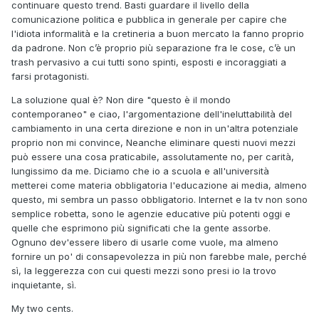
continuare questo trend. Basti guardare il livello della
comunicazione politica e pubblica in generale per capire che
l'idiota informalità e la cretineria a buon mercato la fanno proprio
da padrone. Non c’è proprio più separazione fra le cose, c’è un
trash pervasivo a cui tutti sono spinti, esposti e incoraggiati a
farsi protagonisti.
La soluzione qual è? Non dire "questo è il mondo
contemporaneo" e ciao, l'argomentazione dell'ineluttabilità del
cambiamento in una certa direzione e non in un'altra potenziale
proprio non mi convince, Neanche eliminare questi nuovi mezzi
può essere una cosa praticabile, assolutamente no, per carità,
lungissimo da me. Diciamo che io a scuola e all'università
metterei come materia obbligatoria l'educazione ai media, almeno
questo, mi sembra un passo obbligatorio. Internet e la tv non sono
semplice robetta, sono le agenzie educative più potenti oggi e
quelle che esprimono più significati che la gente assorbe.
Ognuno dev'essere libero di usarle come vuole, ma almeno
fornire un po' di consapevolezza in più non farebbe male, perché
sì, la leggerezza con cui questi mezzi sono presi io la trovo
inquietante, sì.
My two cents.