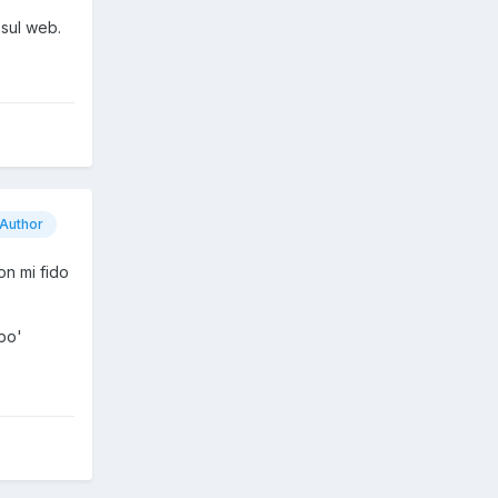
 sul web.
Author
on mi fido
po'