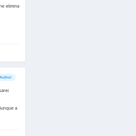
he elimina
Author
sarei
hiunque a