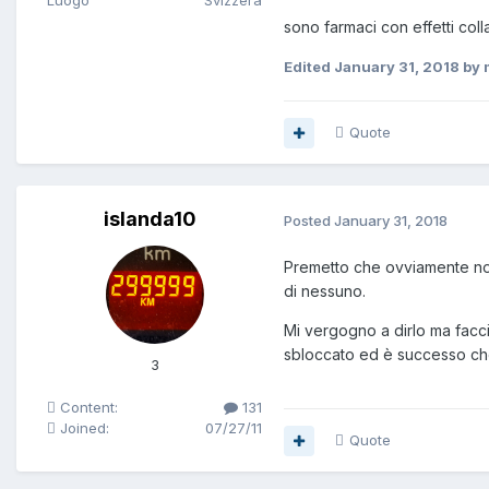
Luogo
Svizzera
sono farmaci con effetti coll
Edited
January 31, 2018
by 
Quote
islanda10
Posted
January 31, 2018
Premetto che ovviamente non 
di nessuno.
Mi vergogno a dirlo ma facci
sbloccato ed è successo che
3
Content:
131
Joined:
07/27/11
Quote