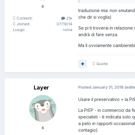
6
traduzione mia: non smutanda
che dir si voglia)
Content:
21k
Joined:
07/19/14
Se pi ti troverai in relazio
Luogo
roma
andrà di fare senza.
Ma lì ovviamente cambierebb
Quote
Layer
Posted
January 31, 2018
(edit
Usare il preservativo + la P
La PrEP - in commercio da fi
specialisti - è indicata solo 
a pelo in rapporti occasional
6
contagio).