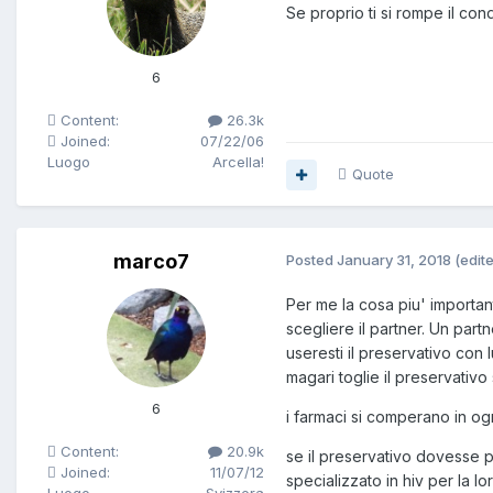
Se proprio ti si rompe il co
6
Content:
26.3k
Joined:
07/22/06
Luogo
Arcella!
Quote
marco7
Posted
January 31, 2018
(edit
Per me la cosa piu' importan
scegliere il partner. Un par
useresti il preservativo con
magari toglie il preservativo
6
i farmaci si comperano in og
Content:
20.9k
se il preservativo dovesse p
Joined:
11/07/12
specializzato in hiv per la l