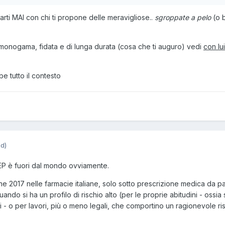
rti MAI con chi ti propone delle meravigliose..
sgroppate a pelo
(o 
ne monogama, fidata e di lunga durata (cosa che ti auguro) vedi
con lui
e tutto il contesto
ed)
rEP è fuori dal mondo ovviamente.
ne 2017 nelle farmacie italiane, solo sotto prescrizione medica da pa
quando si ha un profilo di rischio alto (per le proprie abitudini - ossia 
i - o per lavori, più o meno legali, che comportino un ragionevole ri