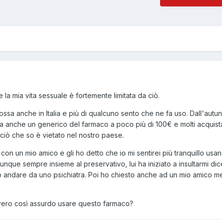
la mia vita sessuale è fortemente limitata da ciò.
ssa anche in Italia e più di qualcuno sento che ne fa uso. Dall'autu
acia anche un generico del farmaco a poco più di 100€ e molti acquista
ciò che so è vietato nel nostro paese.
n un mio amico e gli ho detto che io mi sentirei più tranquillo usa
que sempre insieme al preservativo, lui ha iniziato a insultarmi di
andare da uno psichiatra. Poi ho chiesto anche ad un mio amico m
vero così assurdo usare questo farmaco?