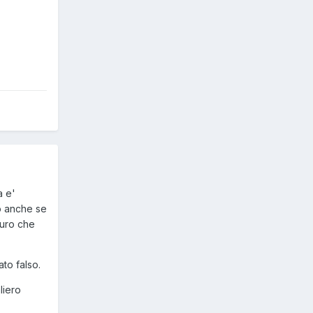
a e'
to anche se
curo che
to falso.
liero