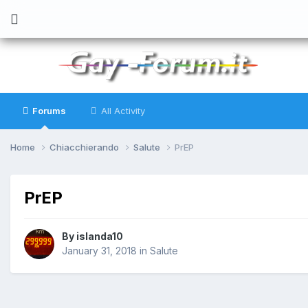
Forums
All Activity
Home
Chiacchierando
Salute
PrEP
PrEP
By
islanda10
January 31, 2018
in
Salute