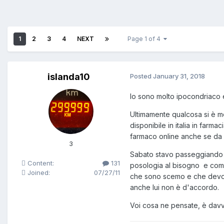
1
2
3
4
NEXT
Page 1 of 4
islanda10
Posted
January 31, 2018
Io sono molto ipocondriaco e 
Ultimamente qualcosa si è mo
disponibile in italia in farm
farmaco online anche se da 
3
Sabato stavo passeggiando co
Content:
131
posologia al bisogno e comun
Joined:
07/27/11
che sono scemo e che devo 
anche lui non è d'accordo.
Voi cosa ne pensate, è dav