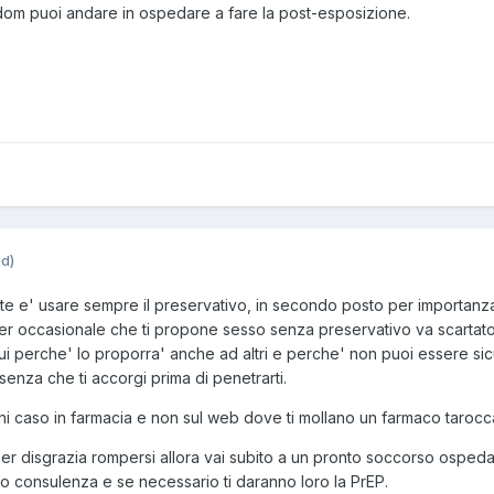
ndom puoi andare in ospedare a fare la post-esposizione.
ed)
te e' usare sempre il preservativo, in secondo posto per importanz
tner occasionale che ti propone sesso senza preservativo va scarta
 lui perche' lo proporra' anche ad altri e perche' non puoi essere si
 senza che ti accorgi prima di penetrarti.
ni caso in farmacia e non sul web dove ti mollano un farmaco tarocca
er disgrazia rompersi allora vai subito a un pronto soccorso ospeda
oro consulenza e se necessario ti daranno loro la PrEP.