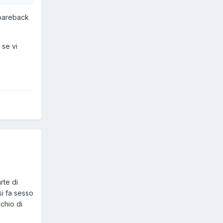
bareback
se vi
rte di
si fa sesso
schio di