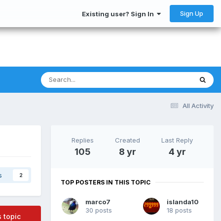
Sign Up
Existing user? Sign In
All Activity
Replies
Created
Last Reply
105
8 yr
4 yr
s
2
TOP POSTERS IN THIS TOPIC
marco7
islanda10
30 posts
18 posts
s topic