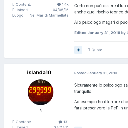
Content:
1.4k
Certo non può essere il tuo c
Joined:
04/05/16
anche quel rischio teorico da
Luogo
Nel Mar di Marmellata
Allo psicologo magari ci puo
Edited
January 31, 2018
by 
Quote
islanda10
Posted
January 31, 2018
Sicuramente lo psicologo sar
tranquillo.
Ad esempio ho il terrore che
farsi prescrivere la PeP in un
3
Content:
131
Joined:
07/27/11