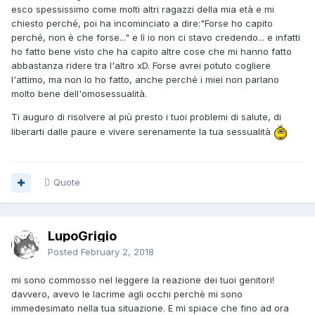
esco spessissimo come molti altri ragazzi della mia età e mi
chiesto perché, poi ha incominciato a dire:"Forse ho capito
perché, non è che forse..." e lì io non ci stavo credendo... e infatti
ho fatto bene visto che ha capito altre cose che mi hanno fatto
abbastanza ridere tra l'altro xD. Forse avrei potuto cogliere
l'attimo, ma non lo ho fatto, anche perché i miei non parlano
molto bene dell'omosessualità.
Ti auguro di risolvere al più presto i tuoi problemi di salute, di
liberarti dalle paure e vivere serenamente la tua sessualità
Quote
LupoGrigio
Posted
February 2, 2018
mi sono commosso nel leggere la reazione dei tuoi genitori!
davvero, avevo le lacrime agli occhi perchè mi sono
immedesimato nella tua situazione. E mi spiace che fino ad ora