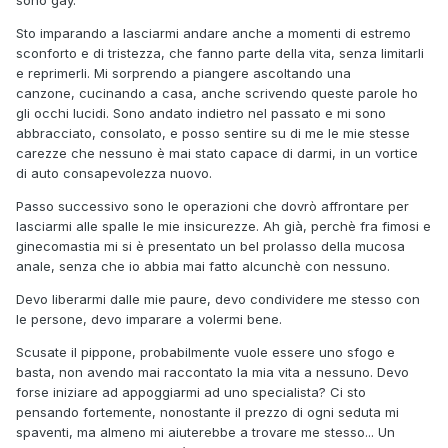
sono gay.
Sto imparando a lasciarmi andare anche a momenti di estremo
sconforto e di tristezza, che fanno parte della vita, senza limitarli
e reprimerli. Mi sorprendo a piangere ascoltando una
canzone, cucinando a casa, anche scrivendo queste parole ho
gli occhi lucidi. Sono andato indietro nel passato e mi sono
abbracciato, consolato, e posso sentire su di me le mie stesse
carezze che nessuno è mai stato capace di darmi, in un vortice
di auto consapevolezza nuovo.
Passo successivo sono le operazioni che dovrò affrontare per
lasciarmi alle spalle le mie insicurezze. Ah già, perchè fra fimosi e
ginecomastia mi si è presentato un bel prolasso della mucosa
anale, senza che io abbia mai fatto alcunchè con nessuno.
Devo liberarmi dalle mie paure, devo condividere me stesso con
le persone, devo imparare a volermi bene.
Scusate il pippone, probabilmente vuole essere uno sfogo e
basta, non avendo mai raccontato la mia vita a nessuno. Devo
forse iniziare ad appoggiarmi ad uno specialista? Ci sto
pensando fortemente, nonostante il prezzo di ogni seduta mi
spaventi, ma almeno mi aiuterebbe a trovare me stesso... Un