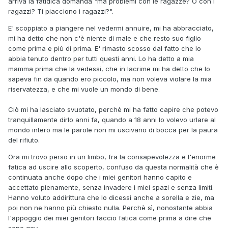
arriva la fatidica domanda "ma problemi con le ragazze? O con i
ragazzi? Ti piacciono i ragazzi?".
E' scoppiato a piangere nel vedermi annuire, mi ha abbracciato,
mi ha detto che non c'è niente di male e che resto suo figlio
come prima e più di prima. E' rimasto scosso dal fatto che lo
abbia tenuto dentro per tutti questi anni. Lo ha detto a mia
mamma prima che la vedessi, che in lacrime mi ha detto che lo
sapeva fin da quando ero piccolo, ma non voleva violare la mia
riservatezza, e che mi vuole un mondo di bene.
Ciò mi ha lasciato svuotato, perchè mi ha fatto capire che potevo
tranquillamente dirlo anni fa, quando a 18 anni lo volevo urlare al
mondo intero ma le parole non mi uscivano di bocca per la paura
del rifiuto.
Ora mi trovo perso in un limbo, fra la consapevolezza e l'enorme
fatica ad uscire allo scoperto, confuso da questa normalità che è
continuata anche dopo che i miei genitori hanno capito e
accettato pienamente, senza invadere i miei spazi e senza limiti.
Hanno voluto addirittura che lo dicessi anche a sorella e zie, ma
poi non ne hanno più chiesto nulla. Perchè sì, nonostante abbia
l'appoggio dei miei genitori faccio fatica come prima a dire che