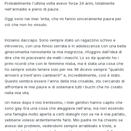
Probabilmente l'ultima volta avevo forse 24 anni, totalmente
nell'armadio e pieno di paure.
Oggi sono nei miei 'enta, che mi fanno sinceramente paura per
ciò che non ho vissuto.
Iniziamo daccapo. Sono sempre stato un ragazzino schivo e
introverso, con una fimosi serrata e in adolescenza con una bella
ginecomastia nonostante la mia magrezza, rifuggivo dall'idea di
dire che mi piacevano da matti i maschi. Lo so da quando ho i
primi ricordi che con le femmine nisba, ma è stata una cosa che
ho sempre voluto tenere solo per me. Mi dicevo sempre "quando
arriverò a trent'anni cambierò!" e, incredibilmente, così è stato.
Questo sembra essere l'anno della mia crisalide, sto cercando di
affrontare le mie paure e di sistemare tutti i buchi che ho creato
nella mia vita.
Un mese dopo il mio trentesimo, i miei genitori hanno capito che
sono gay. Era una cosa che aleggiava nell'aria, ma non essendo
una famiglia molto aperta a certi dialoghi non se ne è mai parlato,
sebbene volessi ardentemente farlo. Mio padre mi ha chiesto se
avessi dei problemi, vedendomi sempre arrabbiato e triste, e