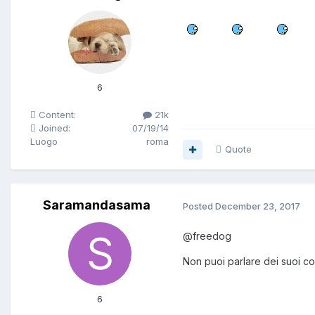
6
Content:
21k
Joined:
07/19/14
Luogo
roma
Quote
Saramandasama
Posted
December 23, 2017
@freedog
Non puoi parlare dei suoi con
6