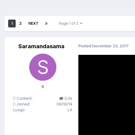
1
2
NEXT
Page 1 of 2
Saramandasama
Posted
December 23, 2017
6
Content:
5.5k
Joined:
09/19/14
Luogo
LA