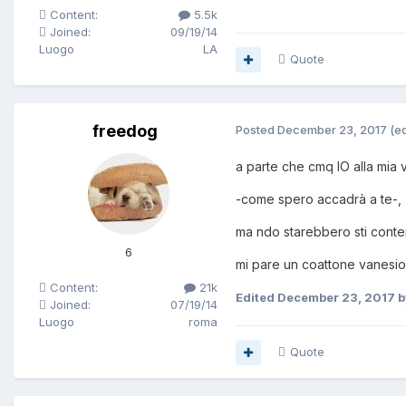
Content:
5.5k
Joined:
09/19/14
Luogo
LA
Quote
freedog
Posted
December 23, 2017
(ed
a parte che cmq IO alla mia 
-come spero accadrà a te-,
ma ndo starebbero sti conten
6
mi pare un coattone vanesio 
Content:
21k
Edited
December 23, 2017
b
Joined:
07/19/14
Luogo
roma
Quote