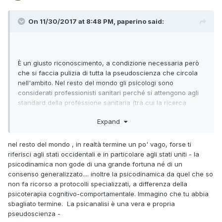
On 11/30/2017 at 8:48 PM, paperino said:
È un giusto riconoscimento, a condizione necessaria però
che si faccia pulizia di tutta la pseudoscienza che circola
nell'ambito. Nel resto del mondo gli psicologi sono
considerati professionisti sanitari perché si attengono agli
standard della professione sanitaria (tra cui la ricerca
evidence-based, l'uso di protocolli efficaci come la
Expand
psicodinamica o la REBT, ecc.) e l'allontanamento di chi
ancora oggi si permette di proporre ai propri pazienti
decenni di psicanalisi inutile come terapia.
nel resto del mondo , in realtà termine un po' vago, forse ti
riferisci agli stati occidentali e in particolare agli stati uniti - la
psicodinamica non gode di una grande fortuna né di un
consenso generalizzato.... inoltre la psicodinamica da quel che so
non fa ricorso a protocolli specializzati, a differenza della
psicoterapia cognitivo-comportamentale. Immagino che tu abbia
sbagliato termine. La psicanalisi è una vera e propria
pseudoscienza -