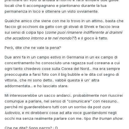
locali che ti accompagnano e piantonano durante la tua
permanenza in loco e ottenere un visto ovviamente.
Qualche amico che viene con me lo trovo in un attimo.. basta che
faccio gli occhioni da gatto con gli stivali di Shrek e faccio leva
sui sensi di colpa tipo (
come puoi rimanere indifferente ai drammi
che accadono intorno a te nel mondo??
) e il gioco è fatto.
Però, dite che ne vale la pena?
Due anni fa in un campo estivo in Germania in un ex campo di
concentramento ho conosciuto una ragazza sud coreana a cui
ogni tanto chiedevo cose sulla Corea del Nord... ma era sempre
preoccupata a farsi foto con il big bubble e le dita col segno di
vittoria.. che mi sono detto.. vabbè questa è un' altra
addormentata... e ho lasciato stare.
Mi interesserebbe un sacco andarci.. probabilmente non riuscirei
comunque a parlare, nel senso di "comunicare" con nessuno..
perché mi guarderebbero tutti con un sorriso da post
cura
ludovico
, e mi direbbero cose ad alta voce guardandomi negli
occhi ma senza realmente parlare con me.. tipo
the truman show
.
Che ne dite? Sono pazzo? : D