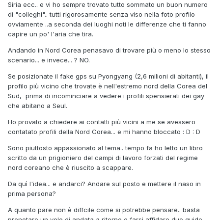
Siria ecc.. e vi ho sempre trovato tutto sommato un buon numero
di "colleghi".. tutti rigorosamente senza viso nella foto profilo
ovviamente ..a seconda dei luoghi noti le differenze che ti fanno
capire un po' l'aria che tira.
Andando in Nord Corea penasavo di trovare più o meno lo stesso
scenario... e invece... ? NO.
Se posizionate il fake gps su Pyongyang (2,6 milioni di abitanti), il
profilo più vicino che trovate è nell'estremo nord della Corea del
Sud, prima di incominciare a vedere i profili spensierati dei gay
che abitano a Seul.
Ho provato a chiedere ai contatti più vicini a me se avessero
contatato profili della Nord Corea... e mi hanno bloccato : D : D
Sono piuttosto appassionato al tema.. tempo fa ho letto un libro
scritto da un prigioniero del campi di lavoro forzati del regime
nord coreano che è riuscito a scappare.
Da quì l'idea... e andarci? Andare sul posto e mettere il naso in
prima persona?
A quanto pare non è diffcile come si potrebbe pensare.. basta
prenotare un volo di andata a ritorno e farsi affidare due guide