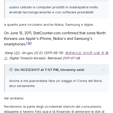
usano cellulari e computer prodotti in madrepatria molto
arretrati tecnologicamente e con software prestabiliti
a quanto pare circolano anche Nokia, Samsung e Apple.
On June 15, 2011, StatCounter.com confirmed that some North
Koreans use Apple's iPhone, Nokia's and Samsung's
[19]
smartphones.
Kang (강), Jin-gyu (진규) (2011-06-15).
북한에서도 아이폰 사용 첫 확
인
.
Digital Times
(in Korean)
. Retrieved
2011-07-08
On 10/23/2017 at 7:57 PM, Uncanny said:
Anche a me piacerebbe fare un viaggio in Corea del Nord,
dico seriamente.
dai andiamo.
Reciteremo la parte degli occidentali stanchi del consumismo
dilagante e faremo foto qua e là fingendo di ammirare le doti di