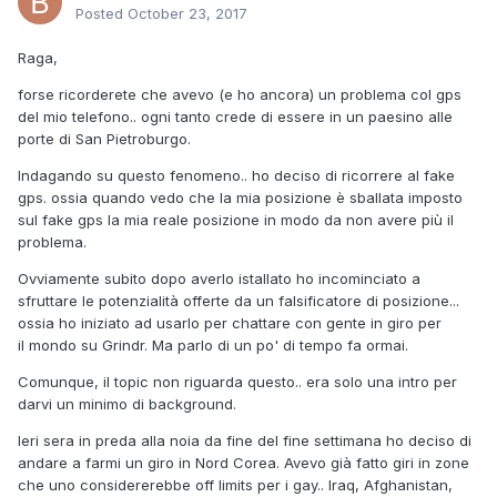
Posted
October 23, 2017
Raga,
forse ricorderete che avevo (e ho ancora) un problema col gps
del mio telefono.. ogni tanto crede di essere in un paesino alle
porte di San Pietroburgo.
Indagando su questo fenomeno.. ho deciso di ricorrere al fake
gps. ossia quando vedo che la mia posizione è sballata imposto
sul fake gps la mia reale posizione in modo da non avere più il
problema.
Ovviamente subito dopo averlo istallato ho incominciato a
sfruttare le potenzialità offerte da un falsificatore di posizione...
ossia ho iniziato ad usarlo per chattare con gente in giro per
il mondo su Grindr. Ma parlo di un po' di tempo fa ormai.
Comunque, il topic non riguarda questo.. era solo una intro per
darvi un minimo di background.
Ieri sera in preda alla noia da fine del fine settimana ho deciso di
andare a farmi un giro in Nord Corea. Avevo già fatto giri in zone
che uno considererebbe off limits per i gay.. Iraq, Afghanistan,