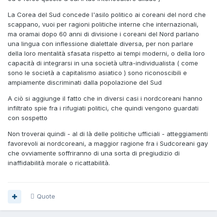
La Corea del Sud concede l'asilo politico ai coreani del nord che
scappano, vuoi per ragioni politiche interne che internazionali,
ma oramai dopo 60 anni di divisione i coreani del Nord parlano
una lingua con inflessione dialettale diversa, per non parlare
della loro mentalità sfasata rispetto ai tempi moderni, o della loro
capacità di integrarsi in una società ultra-individualista ( come
sono le società a capitalismo asiatico ) sono riconoscibili e
ampiamente discriminati dalla popolazione del Sud
A ciò si aggiunge il fatto che in diversi casi i nordcoreani hanno
infiltrato spie fra i rifugiati politici, che quindi vengono guardati
con sospetto
Non troverai quindi - al di là delle politiche ufficiali - atteggiamenti
favorevoli ai nordcoreani, a maggior ragione fra i Sudcoreani gay
che ovviamente soffriranno di una sorta di pregiudizio di
inaffidabilità morale o ricattabilità.
Quote