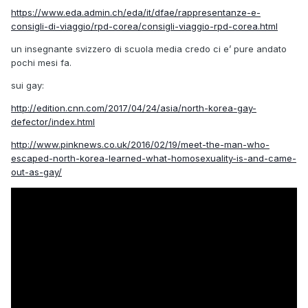
https://www.eda.admin.ch/eda/it/dfae/rappresentanze-e-
consigli-di-viaggio/rpd-corea/consigli-viaggio-rpd-corea.html
un insegnante svizzero di scuola media credo ci e’ pure andato
pochi mesi fa.
sui gay:
http://edition.cnn.com/2017/04/24/asia/north-korea-gay-
defector/index.html
http://www.pinknews.co.uk/2016/02/19/meet-the-man-who-
escaped-north-korea-learned-what-homosexuality-is-and-came-
out-as-gay/