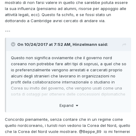
mostrato di non farsi valere in quello che sarebbe potuta essere
la sua influenza (pensiamo ad alumni, risorse per appoggio alle
attività legali, ecc). Questo fa schifo, e se fossi stato un
dottorando a Cambridge avrei cercato di andare via.
---
On 10/24/2017 at 7:52 AM, Hinzelmann said:
Questo non significa ovviamente che il governo nord
coreano non potrebbe fare altri tipi di soprusi, a quel che so
io preferenzialmente vengono arrestati e carcerati proprio
alcuni degli stranieri che lavorano in organizzazioni no
profit della collaborazione internazionale o studiano in
Corea su invito del governo, che vengono usati come una
sorta di ostaggi per ottenere delle concessioni diplomatiche
dai paesi d'origine.
Expand
Concordo pienamente, senza contare che in un regime come
quello nordcoreano, i turisti non vedono la Corea del Nord, quello
che la Corea del Nord vuole mostrare.
@Beppe_89
io mi fermerei