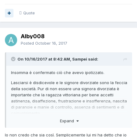
Quote
Alby008
Posted
October 16, 2017
On 10/16/2017 at 8:42 AM, Sampei said:
Insomma è confermato ciò che avevo ipotizzato.
Lasciarsi è disdicevole e le signore divorziate sono la feccia
della società. Pur di non essere una signora divorziata è
importante che la ragazza vittoriana per bene accetti
astinenza, disaffezione, frustrazione e insofferenza, nascita
di paranoie e manie di controllo, assenza di sentimenti e di
coinvolgimento.
Expand
E' un sacrificio santo e buono perché bisogna essere
persone per bene dinnanzi a Iddio Nostro Signore.
Io non credo che sia così. Semplicemente lui mi ha detto che io