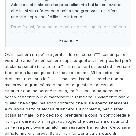
Adesso stai male perché probabilmente hai la sensazione
che lui si stia rifacendo o abbia una gran voglia di rifarsi
una vita dopo che l'idillio si è infranto.
Forse è così, forse no, non potremo mai saperlo perché non
abbiamo la sua versione delle cose. Però abbiamo la tua, e
notiamo molto chiaramente che anche tu senti lo
Expand
spasmodico desiderio di ricominciare, hai perfino dei
progetti e delle idee già in ballo, ma soffochi tutto con
Ok mi sembra un po’ esagerato il tuo discorso ??? comunque è
solerte dovizia di convinzioni acrobatiche sulla santità del
vero che anch’io non sempre capisco quello che voglio... ieri però
matrimonio.
abbiamo parlato tutta notte affrontando certi discorsi ed è venuto
fuori che a lui non piace fare sesso con me. Mi ha detto che il
Insomma temo che al momento stiate insieme per una
problema non sono le “skills” ma i sentimenti.. dice che non ha
questione di principio. E' una convinzione che avete
mai provato granché ma nonostante questo ha deciso di
entrambi, una cosa che vi accomuna: la convinzione che
rimanere con me perché mi ama, ed è disposto ad accettare
non sta bene lasciarsi, è un atto sporco e indecoroso
sesso scadente pur di mantenere la relazione. Ovviamente non è
poiché le donne divorziate sono sudicie reiette della società
quello che voglio, ma sono contento che si sia aperto finalmente
e vanno chiuse in convento di clausura con disonore e
e mi abbia detto qualcosa di sincero sul problema, per quanto
ripudio della famiglia visto che hanno vergognosamente
possa far male. Io ho deciso di prendere la cosa in contropiede e
fallito nel compiere i piani di accasamento voluti dai genitori
non guardare solo al negativo.. voglio che questo sia un punto di
per sistemarle.
partenza per trovare un alchimia sessuale fra noi due. Certo sarà
difficile, ma ci si prova. Se poi non funziona sarà il caso di