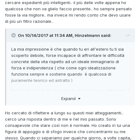
cercare espedienti più intelligenti.. il più delle volte appena ho
qualcosa che non va glielo faccio presente.. ho sempre pensato
fosse la via migliore.. ma invece mi rendo conto che devo usare
di più un filtro razionale..
On 10/14/2017 at 11:34 AM, Hinzelmann said:
La mia impressione è che quando tu eri all'estero tu ti sia
scoperto debole, forse incapace di affrontare le difficoltà
concrete della vita rispetto ad un ideale immaginario di
forza e indipendenza ( che come ogni idealizzazione
funziona sempre e sostiene quando è qualcosa di
puramente teorico ed astratto )
Sei quindi caduto in una sorta di circolo vizioso dell'isteria, il
tuo rapporto con lui non si è bloccato a livello comunicativo
Expand
perchè lui è straniero ma perchè tu sei caduto in uno stato
di insicurezza che cerchi di compensare con un bisogno di
Ho cercato di riflettere a lungo su questi miei atteggiamenti..
centralità
cerco una risposta dentro di me e nel mio passato. Sono
consapevole che stare così non è normale. Ho creato in lui una
Tu non te ne rendi conto probabilmente, ma anche la
figura di appoggio e di sfogo invece che concentrarmi su me
richiesta di attenzioni sessuali se formulata come
stesso. Quando ci separiamo per qualche giorno, a volte capita,
espressione di mero possesso e gelosia, corrisponde ad