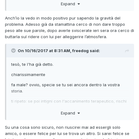
Expand
Anch’io la vedo in modo positivo pur sapendo la gravità del
problema. Adesso già da stamattina cerco di non dare troppo
peso alle sue parole, dopo averle sviscerate ieri sera ora cerco di
buttarla sul ridere con lui per alleggerire l’atmosfera.
On 10/16/2017 at 8:31 AM, freedog said:
tesò, te l'ha già detto.
chiarissimamente
fa male? ovvio, specie se tu sei ancora dentro la vostra
storia.
ti ripeto: se poi intigni con l'accanimento terapeutico, rischi
veramente di rovinare quella che potrà essere una
Expand
meravigliosa amicizia che ha tutti i presupposti per andare
avanti a lunghissimo.
Su una cosa sono sicuro, non riuscirei mai ad essergli solo
una di quelle gemme rarissime & preziosissime!
amico, o essere felice per lui se trova un altro. Si sarei felice se