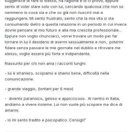
suggerisce di fare lo stesso, ha ragione e io ci provo, eppure
sento di voler stare solo con lui, cercando qualcosa che non so
nemmeno io cosa sia e che so già non riuscirò mai a
raggiungere. Mi sento frustrato, sento che la mia vita si sta
consumando dietro a questa relazione in un periodo in cui invece
dovrei pensare al mio futuro e alla mia crescita professionale...
Eppure non voglio rinunciarci, vorrei trovare un modo per far
tornare in lui il desiderio di avermi sessualmente e non, potermi
fidare senza passare le mie giornate nel dubbio e ritrovare me
stesso, voglio essere più forte e indipendente.
Riassunto per chi non ama i racconti lunghi:
- lui è straniero, scopiamo e stiamo bene, difficoltà nella
comunicazione.
- grande viaggio, (lontani per 6 mesi)
- divento paranoico, geloso e appiccicoso. Al rientro in Italia,
andiamo a vivere insieme. Lui non vuole più scopare ma dice di
amarmi.
- Io mi sento tradito e psicopatico. Consigli?