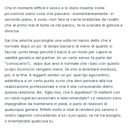
Che in momenti difficili il sesso e lo stare insieme come
piccioncini siano cose che passano -momentaneamente- in
secondo piano, è ovvio...non fare la carrie bradshaw de noattri
che al primo mal di testa va nel panico, fa la scenata di gelosia e
divorzia.
Sai che amiche psicologhe una volta mi hanno detto che è
normale dopo un po' di tempo baciarsi di meno di quanto si
faccia i primi tempi perché il bacio è un modo per capire la
validità genetica del partner (in un certo senso fa parte del
"conoscerlo")... dopo due anni è normale che i baci con questo
scopo inconscio vengano meno. Se inizi a diventare morboso,
poi, è la fine. A leggerti sembri un po' quei tipi egocentrici,
addirittura a un certo punto scrivi che devi pensare alla tua
realizzazione professionale e che ti stai consumando dietro
questa relazione. Be', figlio mio, che ti aspettavi? Di metterti con
un robot superaccessioriato e telecomandato? Le relazioni sono
impegnative da mantenere in piedi, e parlo di relazioni di
qualunque genere. Rifletti molto e vedi di rendere più sereno il
vostro rapporto concedendo a lui i suoi spazi, se ne ha bisogno,
o inventandoti qualcosa tu.