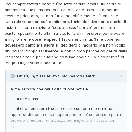
Questo è quello che pensa lui. Tu cosa pensi?
l’ho sempre trattato bene e l’ho fatto sentire amato, lui sente di
amarmi ma queso manca dal punto di vista fisico. Ora, per me il
sesso è prioritario, se non funziona, difficilmente c’è amore e
una relazione non può continuare. Il mio obiettivo non è quello di
instaurare una relazione “senza sesso” perché per me non
esiste, specialmente alla mia età. Io farò i miei sforzi per provare
a migliorare le cose, e spero li faccia anche lui. Se le cose non
dovessero cambiare allora si, deciderò di mollarlo. Ma non voglio
rinunciarci troppo facilmente, e non lo dico perché ho paura della
“separazione” o per qualche costume sociale.. lo dico perché ci
tengo a lui, e sono innamorato.
On 10/16/2017 at 8:29 AM, marco7 said:
A me sembra che hai avuto buone notizie:
- sai che ti ama
- sai che considera il sesso con te scadente e dunque
approfondendo la cosa capirai perche’ e’ scadente e potrai
provare a metterci una pezza per migliorare il sesso con
lui.