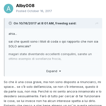
Alby008
Posted
October 16, 2017
On 10/16/2017 at 8:01 AM, freedog said:
ahia...
sai che questi sono i titoli di coda x qsi rapporto che non sia
SOLO amicale?
magari state diventando eccellenti coinquilini, sarete un
ottimo esempio di sorellanza frocia,
MA
Expand
di sicuro non siete più una coppia
So che è una cosa grave, ma non sono disposto a rinunciarci, mi
attento: l'accanimento terapeutico può uccidere qsi altra
spiace... se c’è solo dell’amicizia, se non c’è interesse, questo è
forma di relazione tra voi, friend-zone compresa
da parte sua, non mia. Perché io mi sento ancora innamorato e lo
desidero sessualmente. Farò di tutto per cercar di far funzionare
le cose, se lui invece non ha alcun interesse spetta a lui dirlo.
Fintanto che riesco a star bene almeno un po’ in questa relazione