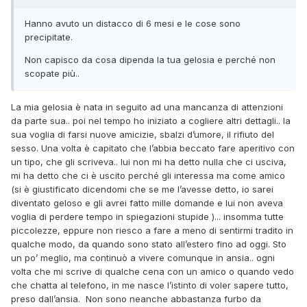
Hanno avuto un distacco di 6 mesi e le cose sono
precipitate.
Non capisco da cosa dipenda la tua gelosia e perché non
scopate più..
La mia gelosia è nata in seguito ad una mancanza di attenzioni
da parte sua.. poi nel tempo ho iniziato a cogliere altri dettagli.. la
sua voglia di farsi nuove amicizie, sbalzi d’umore, il rifiuto del
sesso. Una volta è capitato che l’abbia beccato fare aperitivo con
un tipo, che gli scriveva.. lui non mi ha detto nulla che ci usciva,
mi ha detto che ci è uscito perché gli interessa ma come amico
(si è giustificato dicendomi che se me l’avesse detto, io sarei
diventato geloso e gli avrei fatto mille domande e lui non aveva
voglia di perdere tempo in spiegazioni stupide )... insomma tutte
piccolezze, eppure non riesco a fare a meno di sentirmi tradito in
qualche modo, da quando sono stato all’estero fino ad oggi. Sto
un po’ meglio, ma continuò a vivere comunque in ansia.. ogni
volta che mi scrive di qualche cena con un amico o quando vedo
che chatta al telefono, in me nasce l’istinto di voler sapere tutto,
preso dall’ansia. Non sono neanche abbastanza furbo da