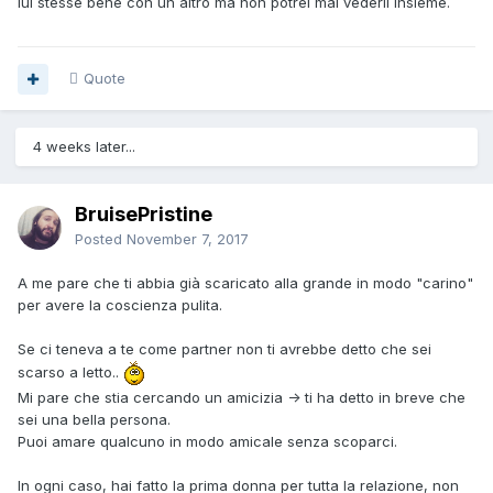
lui stesse bene con un altro ma non potrei mai vederli insieme.
e non so quanto ne valga la pena
Quote
4 weeks later...
BruisePristine
Posted
November 7, 2017
A me pare che ti abbia già scaricato alla grande in modo "carino"
per avere la coscienza pulita.
Se ci teneva a te come partner non ti avrebbe detto che sei
scarso a letto..
Mi pare che stia cercando un amicizia -> ti ha detto in breve che
sei una bella persona.
Puoi amare qualcuno in modo amicale senza scoparci.
In ogni caso, hai fatto la prima donna per tutta la relazione, non