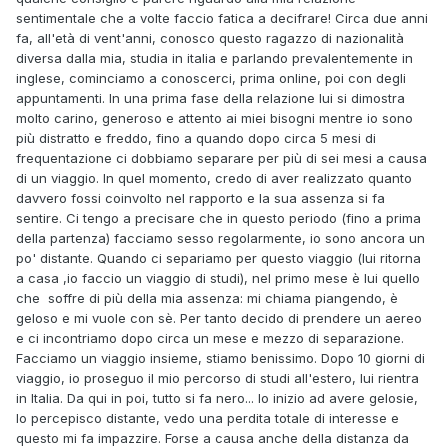
sentimentale che a volte faccio fatica a decifrare! Circa due anni
fa, all'età di vent'anni, conosco questo ragazzo di nazionalità
diversa dalla mia, studia in italia e parlando prevalentemente in
inglese, cominciamo a conoscerci, prima online, poi con degli
appuntamenti. In una prima fase della relazione lui si dimostra
molto carino, generoso e attento ai miei bisogni mentre io sono
più distratto e freddo, fino a quando dopo circa 5 mesi di
frequentazione ci dobbiamo separare per più di sei mesi a causa
di un viaggio. In quel momento, credo di aver realizzato quanto
davvero fossi coinvolto nel rapporto e la sua assenza si fa
sentire. Ci tengo a precisare che in questo periodo (fino a prima
della partenza) facciamo sesso regolarmente, io sono ancora un
po' distante. Quando ci separiamo per questo viaggio (lui ritorna
a casa ,io faccio un viaggio di studi), nel primo mese è lui quello
che soffre di più della mia assenza: mi chiama piangendo, è
geloso e mi vuole con sè. Per tanto decido di prendere un aereo
e ci incontriamo dopo circa un mese e mezzo di separazione.
Facciamo un viaggio insieme, stiamo benissimo. Dopo 10 giorni di
viaggio, io proseguo il mio percorso di studi all'estero, lui rientra
in Italia. Da qui in poi, tutto si fa nero... Io inizio ad avere gelosie,
lo percepisco distante, vedo una perdita totale di interesse e
questo mi fa impazzire. Forse a causa anche della distanza da