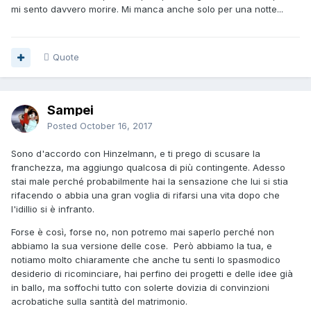
mi sento davvero morire. Mi manca anche solo per una notte...
una frigidità di fondo ( io, il tuo partner, chiunque altro, non
percepisce un desiderio erotico ma un bisogno freddo di
attenzioni sessuali )
Quote
Cerchi il potere di controllo della relazione, quel potere che
hai sentito di perdere nei confronti degli impegni della vita
quando eri all'estero
Sampei
E questo mentre lui ti dimostra - indirettamente - essendo
uno straniero in Italia, che invece lui è capace di gestire
Posted
October 16, 2017
questi impegni.
Sono d'accordo con Hinzelmann, e ti prego di scusare la
Ovviamente messa in questi termini, sembra che sia solo
franchezza, ma aggiungo qualcosa di più contingente. Adesso
colpa tua, mentre probabimente non è del tutto vero, ma io
stai male perché probabilmente hai la sensazione che lui si stia
interpreto il tuo racconto e quindi non posso vedere i suoi
rifacendo o abbia una gran voglia di rifarsi una vita dopo che
errori, vedo necessariamente solo i tuoi.
l'idillio si è infranto.
Forse è così, forse no, non potremo mai saperlo perché non
abbiamo la sua versione delle cose. Però abbiamo la tua, e
notiamo molto chiaramente che anche tu senti lo spasmodico
desiderio di ricominciare, hai perfino dei progetti e delle idee già
in ballo, ma soffochi tutto con solerte dovizia di convinzioni
acrobatiche sulla santità del matrimonio.