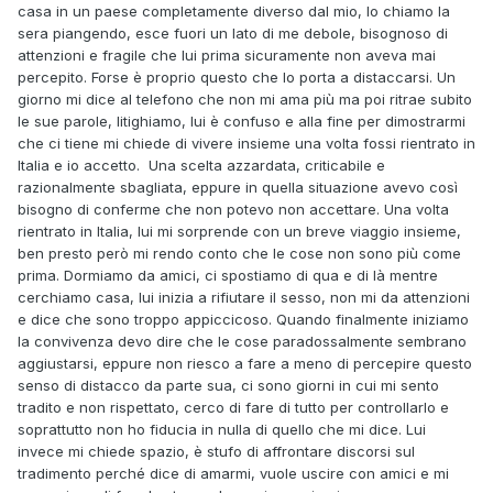
casa in un paese completamente diverso dal mio, lo chiamo la
sera piangendo, esce fuori un lato di me debole, bisognoso di
attenzioni e fragile che lui prima sicuramente non aveva mai
percepito. Forse è proprio questo che lo porta a distaccarsi. Un
giorno mi dice al telefono che non mi ama più ma poi ritrae subito
le sue parole, litighiamo, lui è confuso e alla fine per dimostrarmi
che ci tiene mi chiede di vivere insieme una volta fossi rientrato in
Italia e io accetto. Una scelta azzardata, criticabile e
razionalmente sbagliata, eppure in quella situazione avevo così
bisogno di conferme che non potevo non accettare. Una volta
rientrato in Italia, lui mi sorprende con un breve viaggio insieme,
ben presto però mi rendo conto che le cose non sono più come
prima. Dormiamo da amici, ci spostiamo di qua e di là mentre
cerchiamo casa, lui inizia a rifiutare il sesso, non mi da attenzioni
e dice che sono troppo appiccicoso. Quando finalmente iniziamo
la convivenza devo dire che le cose paradossalmente sembrano
aggiustarsi, eppure non riesco a fare a meno di percepire questo
senso di distacco da parte sua, ci sono giorni in cui mi sento
tradito e non rispettato, cerco di fare di tutto per controllarlo e
soprattutto non ho fiducia in nulla di quello che mi dice. Lui
invece mi chiede spazio, è stufo di affrontare discorsi sul
tradimento perché dice di amarmi, vuole uscire con amici e mi