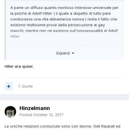
A parte un diffuso quanto morboso interesse universale per
la psiche di Adolf Hitler ( il quale a dispetto di tutto pare
conducesse una vita abbastanza noiosa ) resta il fatto che
esistono moltissime prove della persecuzione ai gay
maschi, mentre non ne esistono sull'omosessualità di Adolf
Hitler
O meglio una ne esisterebbe e risale credo ad una vecchia
rivista gay della Germania Federale dove un Etero tedesco
Expand
intervistato dichiarò di essersi masturbato con Adolf Hitler
una volta a 16 anni, Hitler ne avrebbe avuti 25 ( la qual
Hitler era queer.
cosa però -ammesso che il fatto fosse vero- sarebbe
scarsamente significativa visto che lo stesso ragazzo 16nne
sarebbe stato rigorosamente etero )
Quote
Hinzelmann
Posted
October 12, 2017
Le uniche relazioni conosciute sono con donne, Geli Rauball ed