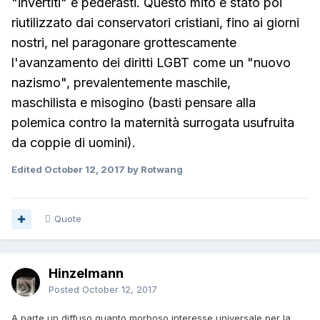
"invertiti" e pederasti. Questo mito è stato poi
riutilizzato dai conservatori cristiani, fino ai giorni
nostri, nel paragonare grottescamente
l'avanzamento dei diritti LGBT come un "nuovo
nazismo", prevalentemente maschile,
maschilista e misogino (basti pensare alla
polemica contro la maternità surrogata usufruita
da coppie di uomini).
Edited
October 12, 2017
by Rotwang
Quote
Hinzelmann
Posted
October 12, 2017
A parte un diffuso quanto morboso interesse universale per la