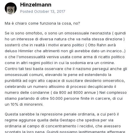
Hinzelmann
Posted
October 13, 2017
Ma è chiaro come funziona la cosa, no?
Se io sono omofobo, o sono un omosessuale neonazista ( quindi
ho un interesse di diversa natura che va nella stessa direzione )
sosterrò che in realtà i motivi erano politici ( Otto Rahn avrà
deluso Himmler che altrimenti non gli avrebbe dato un incarico...)
o che l'omosessualità veniva usata come arma di ricatto politico
come in altri regimi politici in cui la sodomia era un crimine.
Contro tali tesi basta osservare che il nazismo perseguì anche gli
omosessuali comuni, elevando le pene ed estendendo la
punibilità ad ogni atto capace di suscitare desiderio omoerotico,
celebrando un numero altissimo di processi decuplicando il
numero delle condanne ( da 800 ad 8000 annue ) Nel complesso
stiamo parlando di oltre 50.000 persone finite in carcere, di cui
un 10% di minorenni.
Questa sarebbe la repressione penale ordinaria, a cui però il
regime aggiunse quella della Gestapo che spediva per via
ordinaria al campo di concentramento i recidivi, che avessero
scontato la loro pena. Quindi possiamo legittimamente affermare