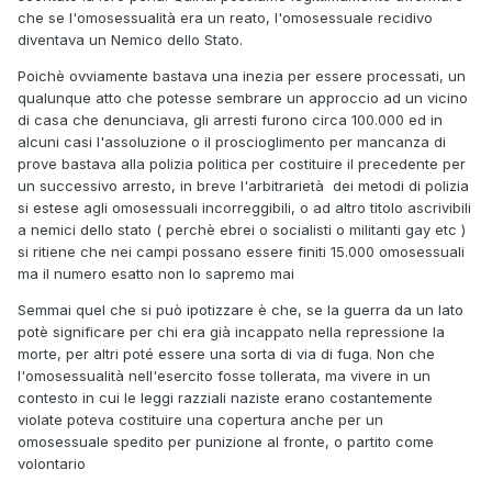
che se l'omosessualità era un reato, l'omosessuale recidivo
diventava un Nemico dello Stato.
Poichè ovviamente bastava una inezia per essere processati, un
qualunque atto che potesse sembrare un approccio ad un vicino
di casa che denunciava, gli arresti furono circa 100.000 ed in
alcuni casi l'assoluzione o il proscioglimento per mancanza di
prove bastava alla polizia politica per costituire il precedente per
un successivo arresto, in breve l'arbitrarietà dei metodi di polizia
si estese agli omosessuali incorreggibili, o ad altro titolo ascrivibili
a nemici dello stato ( perchè ebrei o socialisti o militanti gay etc )
si ritiene che nei campi possano essere finiti 15.000 omosessuali
ma il numero esatto non lo sapremo mai
Semmai quel che si può ipotizzare è che, se la guerra da un lato
potè significare per chi era già incappato nella repressione la
morte, per altri poté essere una sorta di via di fuga. Non che
l'omosessualità nell'esercito fosse tollerata, ma vivere in un
contesto in cui le leggi razziali naziste erano costantemente
violate poteva costituire una copertura anche per un
omosessuale spedito per punizione al fronte, o partito come
volontario