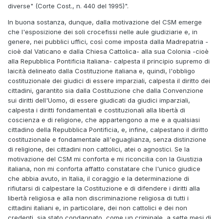
diverse" (Corte Cost., n. 440 del 1995)".
In buona sostanza, dunque, dalla motivazione del CSM emerge
che l'esposizione dei soli crocefissi nelle aule giudiziarie e, in
genere, nei pubblici uffici, così come imposta dalla Madrepatria -
cioè dal Vaticano e dalla Chiesa Cattolica- alla sua Colonia -cioè
alla Repubblica Pontificia Italiana- calpesta il principio supremo di
laicità delineato dalla Costituzione italiana e, quindi, l'obbligo
costituzionale dei giudici di essere imparziali, calpesta il diritto dei
cittadini, garantito sia dalla Costituzione che dalla Convenzione
sui diritti dell'Uomo, di essere giudicati da giudici imparziali,
calpesta i diritti fondamentali e costituzionali alla libertà di
coscienza e di religione, che appartengono a me e a qualsiasi
cittadino della Repubblica Pontificia, e, infine, calpestano il diritto
costituzionale e fondamentale all'eguaglianza, senza distinzione
di religione, dei cittadini non cattolici, atei o agnostici. Se la
motivazione del CSM mi conforta e mi riconcilia con la Giustizia
italiana, non mi conforta affatto constatare che l'unico giudice
che abbia avuto, in Italia, il coraggio e la determinazione di
rifiutarsi di calpestare la Costituzione e di difendere i diritti alla
libertà religiosa e alla non discriminazione religiosa di tutti i
cittadini italiani e, in particolare, dei non cattolici e dei non
credenti, sia stato condannato, come un criminale, a sette mesi di