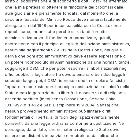
misto di soddisfazione e di sconcerto il dott. Tosti- ha affermato
che la mia pretesa di ottenere la rimozione dei crocifissi dalle
aule giudiziarie è pienamente fondata, dal momento che la
circolare fascista del Ministro Rocco deve ritenersi tacitamente
abrogata sin dal 1948 per incompatibilità con la Costituzione
repubblicana, innanzitutto perché si tratta di "un atto
amministrativo privo di fondamento normativo e, quindi,
contrastante con il principio di legalità dell'azione amministrativa,
desumibile dagli articoli 97 e 113 della Costituzione, dal quale
deriva che ogni atto amministrativo deve essere espressione di
un potere riconosciuto all'Amministrazione da una norma", tant'è,
soggiunge il CSM, che per poter esporre i simboli nazionali negli
uffici pubblici il legislatore ha dovuto emanare ben due leggi. In
secondo luogo, poi, il CSM riconosce che la circolare fascista
"appare in contrasto con il principio costituzionale di laicità dello
Stato e con la garanzia della libertà di coscienza e di religione,
essendo pacifico (in tal senso Cassazione, Sezione Unite,
18.11.1997, n. 11432 e Sez. Disciplinare 15.9.2004, Sansa) che
nessun provvedimento amministrativo può limitare diritti
fondamentali di libertà, al di fuori degli spazi eventualmente
consentiti da una legge ordinaria conforme a costituzione. Ne
consegue, da un lato, che in materia religiosa lo Stato deve
essere equidistante, imparziale e neutrale e, dall'altro, che