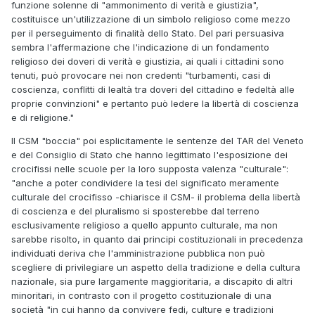
funzione solenne di "ammonimento di verità e giustizia",
costituisce un'utilizzazione di un simbolo religioso come mezzo
per il perseguimento di finalità dello Stato. Del pari persuasiva
sembra l'affermazione che l'indicazione di un fondamento
religioso dei doveri di verità e giustizia, ai quali i cittadini sono
tenuti, può provocare nei non credenti "turbamenti, casi di
coscienza, conflitti di lealtà tra doveri del cittadino e fedeltà alle
proprie convinzioni" e pertanto può ledere la libertà di coscienza
e di religione."
Il CSM "boccia" poi esplicitamente le sentenze del TAR del Veneto
e del Consiglio di Stato che hanno legittimato l'esposizione dei
crocifissi nelle scuole per la loro supposta valenza "culturale":
"anche a poter condividere la tesi del significato meramente
culturale del crocifisso -chiarisce il CSM- il problema della libertà
di coscienza e del pluralismo si sposterebbe dal terreno
esclusivamente religioso a quello appunto culturale, ma non
sarebbe risolto, in quanto dai principi costituzionali in precedenza
individuati deriva che l'amministrazione pubblica non può
scegliere di privilegiare un aspetto della tradizione e della cultura
nazionale, sia pure largamente maggioritaria, a discapito di altri
minoritari, in contrasto con il progetto costituzionale di una
società "in cui hanno da convivere fedi, culture e tradizioni