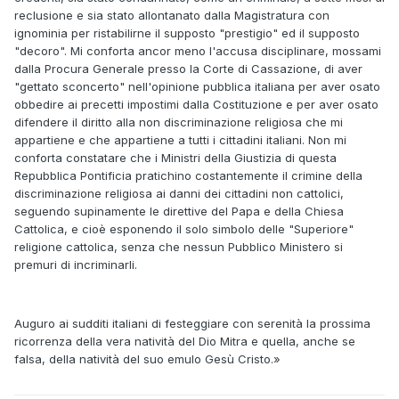
reclusione e sia stato allontanato dalla Magistratura con
ignominia per ristabilirne il supposto "prestigio" ed il supposto
"decoro". Mi conforta ancor meno l'accusa disciplinare, mossami
dalla Procura Generale presso la Corte di Cassazione, di aver
"gettato sconcerto" nell'opinione pubblica italiana per aver osato
obbedire ai precetti impostimi dalla Costituzione e per aver osato
difendere il diritto alla non discriminazione religiosa che mi
appartiene e che appartiene a tutti i cittadini italiani. Non mi
conforta constatare che i Ministri della Giustizia di questa
Repubblica Pontificia pratichino costantemente il crimine della
discriminazione religiosa ai danni dei cittadini non cattolici,
seguendo supinamente le direttive del Papa e della Chiesa
Cattolica, e cioè esponendo il solo simbolo delle "Superiore"
religione cattolica, senza che nessun Pubblico Ministero si
premuri di incriminarli.
Auguro ai sudditi italiani di festeggiare con serenità la prossima
ricorrenza della vera natività del Dio Mitra e quella, anche se
falsa, della natività del suo emulo Gesù Cristo.»