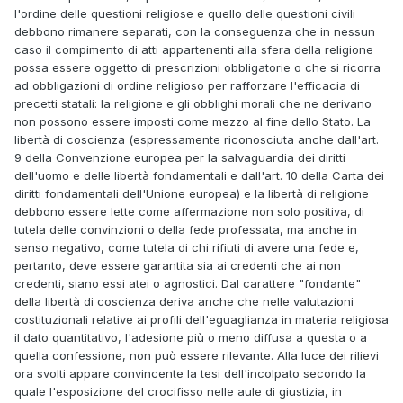
l'ordine delle questioni religiose e quello delle questioni civili
debbono rimanere separati, con la conseguenza che in nessun
caso il compimento di atti appartenenti alla sfera della religione
possa essere oggetto di prescrizioni obbligatorie o che si ricorra
ad obbligazioni di ordine religioso per rafforzare l'efficacia di
precetti statali: la religione e gli obblighi morali che ne derivano
non possono essere imposti come mezzo al fine dello Stato. La
libertà di coscienza (espressamente riconosciuta anche dall'art.
9 della Convenzione europea per la salvaguardia dei diritti
dell'uomo e delle libertà fondamentali e dall'art. 10 della Carta dei
diritti fondamentali dell'Unione europea) e la libertà di religione
debbono essere lette come affermazione non solo positiva, di
tutela delle convinzioni o della fede professata, ma anche in
senso negativo, come tutela di chi rifiuti di avere una fede e,
pertanto, deve essere garantita sia ai credenti che ai non
credenti, siano essi atei o agnostici. Dal carattere "fondante"
della libertà di coscienza deriva anche che nelle valutazioni
costituzionali relative ai profili dell'eguaglianza in materia religiosa
il dato quantitativo, l'adesione più o meno diffusa a questa o a
quella confessione, non può essere rilevante. Alla luce dei rilievi
ora svolti appare convincente la tesi dell'incolpato secondo la
quale l'esposizione del crocifisso nelle aule di giustizia, in