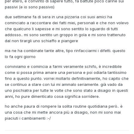
per etero, è convinto di sapere tutto, fa battute poco carine sui
passivi (e io sono passivo)
due settimane fa di sera in una pizzeria coi suoi amici ha
cominciato a raccontare dei fatti miei, personali e che non volevo
che qualcuno li sapesse e mi sono sentito lo sguardo di tutti
addosso.. mi sono sentito un groppo in gola e mi sono trattenuto
dal non tirargli uno schiaffo e piangere
ma ne ha combinate tante altre, tipo rinfacciarmi i difetti. questo
lo fa ogni giorno
conviviamo e comincia a farmi veramente schifo, è incredibile
come si possa prima amare una persona e poi odiarla tantissimo
fino a questo punto. vorrei mollarlo definitivamente, ho capito che
se continuo a stare con lui mi ammalo seriamente. già vado da
uno psichiatra per tutte le volte che sono stato a disagio in questi
anni, ho pure dimenticato cosa significa sorridere.
ho anche paura di rompere la solita routine quotidiana però.. è
una cosa che mi mette ancora più a disagio, non mi sono mai
piaciuti i cambiamenti :-/