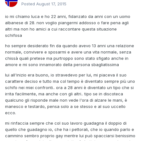
Posted
August 17, 2015
io mi chiamo luca e ho 22 anni, fidanzato da anni con un uomo
albanese di 28. non voglio piangermi addosso o fare pena agli
altri ma non ho amici a cui raccontare questa situazione
schifosa
ho sempre desiderato fin da quando avevo 13 anni una relazione
normale, convivere e sposarmi e avere una vita normale, senza
chissà quali pretese ma purtroppo sono stato sfigato anche in
amore e mi sono innamorato della persona sbagliatissima
lui all'inizio era buono, io stravedevo per lui, mi piaceva il suo
carattere deciso e tutto ma col tempo è diventato sempre più uno
schifo nei miei confronti.. ora a 28 anni è diventato un tipo che si
irrita facilmente, ma anche con gli altri.. tipo se in discoteca
qualcuno gli risponde male non vede l'ora di alzare le mani, è
manesco e testardo, pensa solo a se stesso e al suo uccello
ecco.
mi rinfaccia sempre che col suo lavoro guadagna il doppio di
quello che guadagno io, che ha i pettorali, che io quando parlo e
cammino sembro proprio gay mentre lui può spacciarsi benissimo