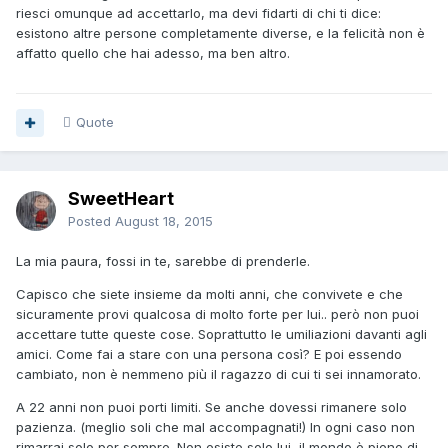
riesci omunque ad accettarlo, ma devi fidarti di chi ti dice:
esistono altre persone completamente diverse, e la felicità non è
affatto quello che hai adesso, ma ben altro.
Quote
SweetHeart
Posted
August 18, 2015
La mia paura, fossi in te, sarebbe di prenderle.
Capisco che siete insieme da molti anni, che convivete e che
sicuramente provi qualcosa di molto forte per lui.. però non puoi
accettare tutte queste cose. Soprattutto le umiliazioni davanti agli
amici. Come fai a stare con una persona così? E poi essendo
cambiato, non è nemmeno più il ragazzo di cui ti sei innamorato.
A 22 anni non puoi porti limiti. Se anche dovessi rimanere solo
pazienza. (meglio soli che mal accompagnati!) In ogni caso non
rimarrai solo per sempre. Non esiste solo lui, il mondo è pieno di