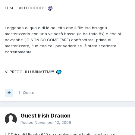
EHM..... AIUTOOOOO!!!
Leggendo di qua e di là ho letto che il file .iso bisogna
masterizzarlo con una velocità bassa (io ho fatto 8x) e che si
dovrebbe (IO NON SO COME FARE) confrontare, prima di
masterizzare, "un codice" per vedere se è stato scaricato
correttamente.
VI PREGO...ILLUMINATEMI!!!
Quote
Guest Irish Dragon
Posted
November 12, 2006
Il CD\iso di Ubuntu 6.10 da problemi ogni tanto, anche se è