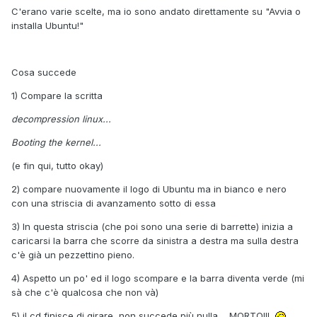
C'erano varie scelte, ma io sono andato direttamente su "Avvia o
installa Ubuntu!"
Cosa succede
1) Compare la scritta
decompression linux...
Booting the kernel...
(e fin qui, tutto okay)
2) compare nuovamente il logo di Ubuntu ma in bianco e nero
con una striscia di avanzamento sotto di essa
3) In questa striscia (che poi sono una serie di barrette) inizia a
caricarsi la barra che scorre da sinistra a destra ma sulla destra
c'è già un pezzettino pieno.
4) Aspetto un po' ed il logo scompare e la barra diventa verde (mi
sà che c'è qualcosa che non và)
5) il cd finisce di girare, non succede più nulla.... MORTO!!!