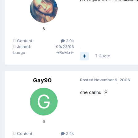
6
Content:
2.9k
Joined:
09/23/06
Luogo
→RoMa←
Quote
Gay90
Posted
November 9, 2006
che carinu :P
6
Content:
2.4k