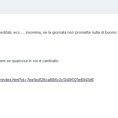
affreddati, ecc...... insomma, se la giornata non promette nulla di buono:
emi se qualcosa in voi è cambiato:
/play/index.html?id=7ee1ed128ca886c2c1349f321e8941d6