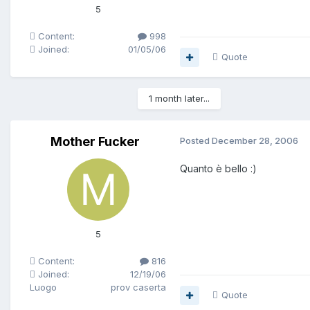
5
Content:
998
Joined:
01/05/06
Quote
1 month later...
Mother Fucker
Posted
December 28, 2006
Quanto è bello :)
5
Content:
816
Joined:
12/19/06
Luogo
prov caserta
Quote