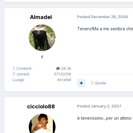
Almadel
Posted
December 28, 2006
Tenero!Ma a me sembra che d
6
Content:
26.3k
Joined:
07/22/06
Luogo
Arcella!
Quote
cicciolo88
Posted
January 2, 2007
è tenerissimo...per un attim