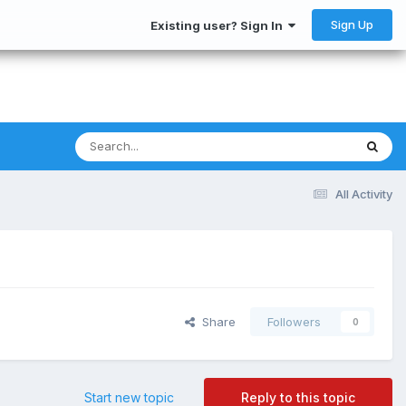
Sign Up
Existing user? Sign In
All Activity
Share
Followers
0
Start new topic
Reply to this topic