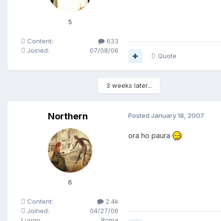
5
Content:
633
Joined:
07/08/06
Quote
3 weeks later...
Northern
Posted
January 18, 2007
ora ho paura
6
Content:
2.4k
Joined:
04/27/06
Luogo
Roma