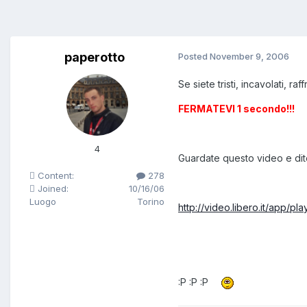
paperotto
Posted
November 9, 2006
Se siete tristi, incavolati, r
FERMATEVI 1 secondo!!!
4
Guardate questo video e dit
Content:
278
Joined:
10/16/06
Luogo
Torino
http://video.libero.it/app
:P :P :P