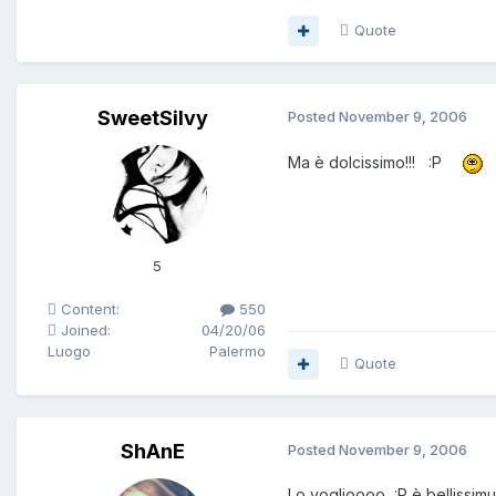
Quote
SweetSilvy
Posted
November 9, 2006
Ma è dolcissimo!!! :P
5
Content:
550
Joined:
04/20/06
Luogo
Palermo
Quote
ShAnE
Posted
November 9, 2006
Lo voglioooo :P è bellissimu