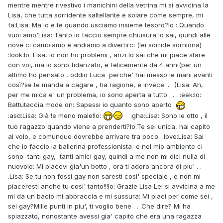
mentre mentre rivestivo i manichini della vetrina mi si avvicina la
Lisa, che tutta sorridente saltellante e solare come sempre, mi
fa:Lisa: Ma io e te quando usciamo insieme tesoro?Io : Quando
vuoi amo'Lisa: Tanto io faccio sempre chiusura lo sai, quindi alle
nove ci cambiamo e andiamo a divertirci (lei sorride sorniona)
:look:Io: Lisa, io non ho problemi , anzi lo sai che mi piace stare
con voi, ma io sono fidanzato, e felicemente da 4 anni(per un
attimo ho pensato , oddio Luca perche' hai messo le mani avanti
così?se te manda a cagare , ha ragione, e invece. . . )Lisa: Ah,
per me mica e' un problema, io sono aperta a tutto . . . :eek:Io:
Battutaccia mode on: Sapessi io quanto sono aperto
:asd:Lisa: Già !e meno male!Io:
:gha:Lisa: Sono le otto , il
tuo ragazzo quando viene a prenderti?Io:Te sei unica, hai capito
al volo, e comunque dovrebbe arrivare tra poco :love:Lisa: Sai
che io faccio la ballerina professionista e nel mio ambiente ci
sono tanti gay, tanti amici gay, quindi a me non mi dici nulla di
nuovoIo: Mi piacevi gia'un botto , ora ti adoro ancora di piu' . .
.Lisa: Se tu non fossi gay non saresti cosi' speciale , e non mi
piaceresti anche tu cosi' tanto!!!Io: Grazie Lisa Lei si avvicina a me
mi da un bacio mi abbraccia e mi sussura: Mi piaci per come sei ,
sei gay?Mille punti in piu', ti voglio bene . . .Che dire? Mi ha
spiazzato, nonostante avessi gia' capito che era una ragazza