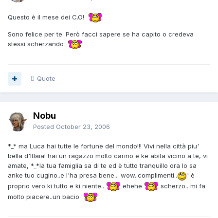
Questo è il mese dei C.O!
Sono felice per te. Però facci sapere se ha capito o credeva
stessi scherzando
Quote
Nobu
Posted
October 23, 2006
*_* ma Luca hai tutte le fortune del mondo!!! Vivi nella città piu'
bella d'Itlaia! hai un ragazzo molto carino e ke abita vicino a te, vi
amate, *_*la tua famiglia sa di te ed è tutto tranquillo ora lo sa
anke tuo cugino..e l'ha presa bene... wow..complimenti..
' è
proprio vero ki tutto e ki niente..
ehehe
scherzo.. mi fa
molto piacere..un bacio