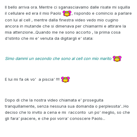
Il bello arriva ora. Mentre ci sganasciavamo dalle risate mi squilla
il cellulare ed era il mio Paolo
, rispondo e comincio a parlare
con lui al cell , mentre dalla finestra video vedo mio cugino
ancora in mutande che si dimenava per chiamarmi e attirare la
mia attenzione...Quando me ne sono accorto , la prima cosa
d'istinto che mi e' venuta da digitargli e' stata:
Simo dammi un secondo che sono al cell con mio marito
E lui mi fa ok vo' a piscia' !!!!
Dopo di che la nostra video chiamata e' proseguita
tranquillamente, senza nessuna sua domanda o perplessita'...Ho
deciso che lo invito a cena e mi racconto un po' meglio, so che
gli fara' piacere, e che poi vorra' conoscere Paolo...