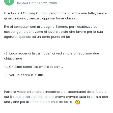
Posted
October 22, 2006
Credo sia il Coming Out piu' rapido che io abbia mai fatto, senza
girarci intorno , senza troppi ma forse chissa'...
Ero al computer con mio cugino Simone, per l'esattezza su
messenger, e parlavamo di lavoro , visto che lavoro per la sua
agenzia, quando ad un certo punto mi fa:
-S: Luca accendi la cam cosi' ci vediamo e ci facciamo due
chiacchere
-L: Ok Simo fammi sistemare la cam...
-S: vai , io cerco le cuffie...
Parte la video chiamata e incomincia a raccontarmi della festa a
cui è stato la sera prima, che ci aveva provato tutta la serata con
una , che poi alla fine s'e corcato de botte...