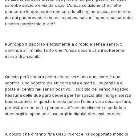
sarebbe suicidio e via da capo! L'unica soluzione che mette
d'accordo le due parti è non curarlo all'origine e lasciarlo morire,
ma chi può prevedere se esso poteva salvarsi oppure se sarebbe
rimasto paralizzato a vita?
Purtroppo il discorso è totalmente a circolo e senza senso. Si
continua all'infinito, tanto che l'unica cosa è che il sofferente
morirà di anzianità....
Questo però ancora prima che essere una questione è uno
scontro, uno scontro dialettico tra vita e morte...l'eutanasia è
posta al centro nel senso positivo, il suicidio nel senso negativo.
Nessuna delle due parti cederà per far spazio alla morigeratezza
buona....quindi in questo mondo polare l'unica vera cosa da fare,
per evitare che certe persone soffrano inutilmente è sedarlo e
staccargli la spina, per lasciargli la dignità che essi cercano.
A coloro che diranno "Ma Gesù in croce ha sopportato molto di