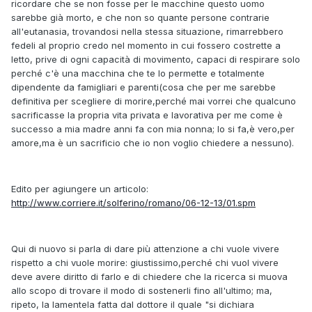
ricordare che se non fosse per le macchine questo uomo
sarebbe già morto, e che non so quante persone contrarie
all'eutanasia, trovandosi nella stessa situazione, rimarrebbero
fedeli al proprio credo nel momento in cui fossero costrette a
letto, prive di ogni capacità di movimento, capaci di respirare solo
perché c'è una macchina che te lo permette e totalmente
dipendente da famigliari e parenti(cosa che per me sarebbe
definitiva per scegliere di morire,perché mai vorrei che qualcuno
sacrificasse la propria vita privata e lavorativa per me come è
successo a mia madre anni fa con mia nonna; lo si fa,è vero,per
amore,ma è un sacrificio che io non voglio chiedere a nessuno).
Edito per agiungere un articolo:
http://www.corriere.it/solferino/romano/06-12-13/01.spm
Qui di nuovo si parla di dare più attenzione a chi vuole vivere
rispetto a chi vuole morire: giustissimo,perché chi vuol vivere
deve avere diritto di farlo e di chiedere che la ricerca si muova
allo scopo di trovare il modo di sostenerli fino all'ultimo; ma,
ripeto, la lamentela fatta dal dottore il quale "si dichiara