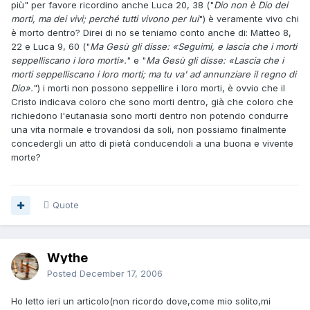
più" per favore ricordino anche Luca 20, 38 ("
Dio non è Dio dei
morti, ma dei vivi; perché tutti vivono per lui
") è veramente vivo chi
è morto dentro? Direi di no se teniamo conto anche di: Matteo 8,
22 e Luca 9, 60 ("
Ma Gesù gli disse: «Seguimi, e lascia che i morti
seppelliscano i loro morti».
" e "
Ma Gesù gli disse: «Lascia che i
morti seppelliscano i loro morti; ma tu va' ad annunziare il regno di
Dio».
") i morti non possono seppellire i loro morti, è ovvio che il
Cristo indicava coloro che sono morti dentro, già che coloro che
richiedono l'eutanasia sono morti dentro non potendo condurre
una vita normale e trovandosi da soli, non possiamo finalmente
concedergli un atto di pietà conducendoli a una buona e vivente
morte?
Quote
Wythe
Posted
December 17, 2006
Ho letto ieri un articolo(non ricordo dove,come mio solito,mi