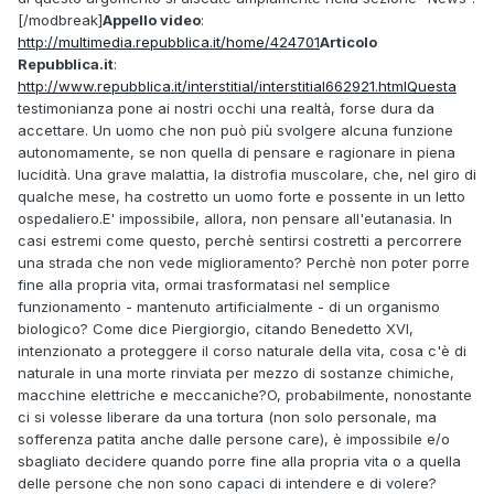
[/modbreak]
Appello video
:
http://multimedia.repubblica.it/home/424701
Articolo
Repubblica.it
:
http://www.repubblica.it/interstitial/interstitial662921.htmlQuesta
testimonianza pone ai nostri occhi una realtà, forse dura da
accettare. Un uomo che non può più svolgere alcuna funzione
autonomamente, se non quella di pensare e ragionare in piena
lucidità. Una grave malattia, la distrofia muscolare, che, nel giro di
qualche mese, ha costretto un uomo forte e possente in un letto
ospedaliero.E' impossibile, allora, non pensare all'eutanasia. In
casi estremi come questo, perchè sentirsi costretti a percorrere
una strada che non vede miglioramento? Perchè non poter porre
fine alla propria vita, ormai trasformatasi nel semplice
funzionamento - mantenuto artificialmente - di un organismo
biologico? Come dice Piergiorgio, citando Benedetto XVI,
intenzionato a proteggere il corso naturale della vita, cosa c'è di
naturale in una morte rinviata per mezzo di sostanze chimiche,
macchine elettriche e meccaniche?O, probabilmente, nonostante
ci si volesse liberare da una tortura (non solo personale, ma
sofferenza patita anche dalle persone care), è impossibile e/o
sbagliato decidere quando porre fine alla propria vita o a quella
delle persone che non sono capaci di intendere e di volere?