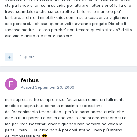
sto parlando di un semi suicidio per attirare l'attenzione) lo fa e lo
trovo scandaloso che sia costretto a farlo nelle maniere piu'
barbare. a chi e' immobilizzato, con la sola coscienza vigile non
oso pensarci.... chissa' quante volte avranno pregato Dio che li
facesse morire ... allora perche' non femare questo strazio? diritto
alla vita e diritto alla morte indolore.
Quote
ferbus
Posted
September 23, 2006
non saprei... io ho sempre visto l'eutanasia come un fallimento
medico e soprattuto come la massima espressione
dell'accanimento terapeutico... però io sono anche quello che
dice a tutti i parenti e amici che voglio che si accaniscano su di
me per "resuscitarmi" anche quando non sembra ne valga la
pena... mah... il suicidio non è poi così strano... non più strano
dell'omosessualità