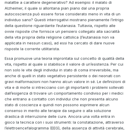
malattie a carattere degenerativo? Ad esempio: il malato di
Alzheimer, il quale si allontana pian piano dal una propria
autocoscienza può essere forse considerato meno in vita di un
individuo sano? Questi interrogativi mostrano pienamente l’intrigo
della questione riguardante l’eutanasia. Tuttavia, rispetto alle
ovvie risposte che fornisce un pensiero collegato alla sacralità
della vita propria della religione cattolica (l’eutanasia non va
applicata in nessun caso), ad essi ha cercato di dare nuove
risposte la corrente utilitarista.
Essa promuove una teoria improntata sul concetto di qualità della
vita, rispetto al quale si stabilisce il valore di un’esistenza. Per cui
non solo le vite degli individui in stato di coma irreversibile, ma
anche di quelli in stato vegetativo persistente o dei neonati con
gravi malformazioni non hanno alcun valore in sé. Le definizioni di
vita e di morte si intrecciano con gli importanti i problemi sollevati
dall’esigenza di trovare un comportamento condiviso per i medici
che entrano a contatto con individui che non presenta alcuno
stato di coscienza e quindi non possono esprimere alcun
consenso in merito alle terapie da seguire o alla soluzione
drastica di interruzione delle cure. Ancora una volta entra in
gioco la tecnica con i suoi strumenti: la constatazione, attraverso
l’elettroencefalogramma (EEG), della assenza di attività cerebrale,