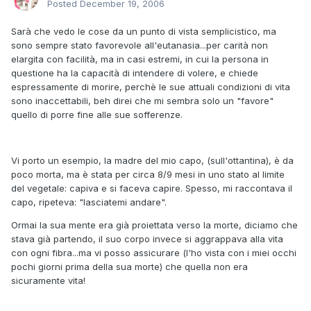
Posted
December 19, 2006
Sarà che vedo le cose da un punto di vista semplicistico, ma
sono sempre stato favorevole all'eutanasia...per carità non
elargita con facilità, ma in casi estremi, in cui la persona in
questione ha la capacità di intendere di volere, e chiede
espressamente di morire, perchè le sue attuali condizioni di vita
sono inaccettabili, beh direi che mi sembra solo un "favore"
quello di porre fine alle sue sofferenze.
Vi porto un esempio, la madre del mio capo, (sull'ottantina), è da
poco morta, ma è stata per circa 8/9 mesi in uno stato al limite
del vegetale: capiva e si faceva capire. Spesso, mi raccontava il
capo, ripeteva: "lasciatemi andare".
Ormai la sua mente era già proiettata verso la morte, diciamo che
stava già partendo, il suo corpo invece si aggrappava alla vita
con ogni fibra...ma vi posso assicurare (l'ho vista con i miei occhi
pochi giorni prima della sua morte) che quella non era
sicuramente vita!