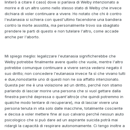
liniterò a citare il caso) dove si parlava di Welby intenzionato a
morire e di un altro uomo nello stesso stato di Welby che invece
dichiara di voler continuare a vivere. Ho notato che chi è contro
l'eutanasia si schiera con quest'ultimo facendone una bandiera
contro la morte assistita, ma personalmente trovo sia sbagliato
prendere le parti di questo e non tutelare l'altro, come accade
anche per l'aborto.
Mi spiego meglio: legalizzare l'eutanasia significherebbe che
Welby potrebbe finalmente avere quello che vuole, mentre l'altro
potrebbe comunque continuare a vivere senza vedersi negato il
suo diritto; non concedere l'eutanasia invece fa sì che vivano tutti
e due,nonostante uno di questi non ne sia affatto intenzionato.
Questa per me è una violazione ad un diritto, perché non stiamo
parlando di lasciar morire una persona che si vuol gettare dalla
finestra perché depressa o quant'altro(e che quindi potremmo in
qualche modo tentare di recuperare), ma di lasciar vivere una
persona tenuta in vita solo dalle macchine, totalmente cosciente
e decisa a voler mettere fine al suo calvario perché nessun aiuto
psicologico che si può dare ad un aspirante suicida potrà mai
ridargli la capacità di respirare autonomamente. Ci tengo inoltre a