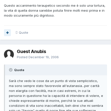
Questo accanimento teraupetico secondo me è solo una tortura,
la vita di quella donna sarebbe potuta finire molti mesi prima e in
modo sicuramente più dignitoso.
Quote
Guest Anubis
Posted
December 19, 2006
Quote
Sarà che vedo le cose da un punto di vista semplicistico,
ma sono sempre stato favorevole all'eutanasia...per carità
non elargita con facilità, ma in casi estremi, in cui la
persona in questione ha la capacità di intendere di volere, e
chiede espressamente di morire, perchè le sue attuali
condizioni di vita sono inaccettabili, beh direi che mi sembra
solo un "favore" quello di porre fine alle sue sofferenze.