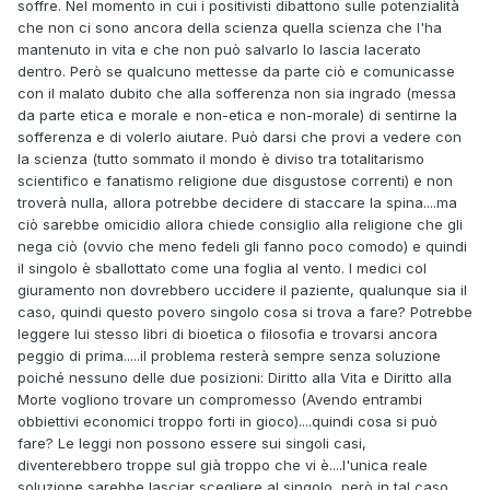
soffre. Nel momento in cui i positivisti dibattono sulle potenzialità
che non ci sono ancora della scienza quella scienza che l'ha
mantenuto in vita e che non può salvarlo lo lascia lacerato
dentro. Però se qualcuno mettesse da parte ciò e comunicasse
con il malato dubito che alla sofferenza non sia ingrado (messa
da parte etica e morale e non-etica e non-morale) di sentirne la
sofferenza e di volerlo aiutare. Può darsi che provi a vedere con
la scienza (tutto sommato il mondo è diviso tra totalitarismo
scientifico e fanatismo religione due disgustose correnti) e non
troverà nulla, allora potrebbe decidere di staccare la spina....ma
ciò sarebbe omicidio allora chiede consiglio alla religione che gli
nega ciò (ovvio che meno fedeli gli fanno poco comodo) e quindi
il singolo è sballottato come una foglia al vento. I medici col
giuramento non dovrebbero uccidere il paziente, qualunque sia il
caso, quindi questo povero singolo cosa si trova a fare? Potrebbe
leggere lui stesso libri di bioetica o filosofia e trovarsi ancora
peggio di prima.....il problema resterà sempre senza soluzione
poiché nessuno delle due posizioni: Diritto alla Vita e Diritto alla
Morte vogliono trovare un compromesso (Avendo entrambi
obbiettivi economici troppo forti in gioco)....quindi cosa si può
fare? Le leggi non possono essere sui singoli casi,
diventerebbero troppe sul già troppo che vi è....l'unica reale
soluzione sarebbe lasciar scegliere al singolo, però in tal caso