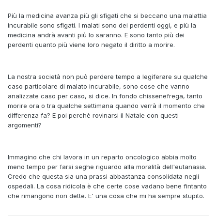
Più la medicina avanza più gli sfigati che si beccano una malattia
incurabile sono sfigati. I malati sono dei perdenti oggi, e più la
medicina andrà avanti più lo saranno. E sono tanto più dei
perdenti quanto più viene loro negato il diritto a morire.
La nostra società non può perdere tempo a legiferare su qualche
caso particolare di malato incurabile, sono cose che vanno
analizzate caso per caso, si dice. In fondo chissenefrega, tanto
morire ora o tra qualche settimana quando verrà il momento che
differenza fa? E poi perchè rovinarsi il Natale con questi
argomenti?
Immagino che chi lavora in un reparto oncologico abbia molto
meno tempo per farsi seghe riguardo alla moralità dell'eutanasia.
Credo che questa sia una prassi abbastanza consolidata negli
ospedali. La cosa ridicola è che certe cose vadano bene fintanto
che rimangono non dette. E' una cosa che mi ha sempre stupito.