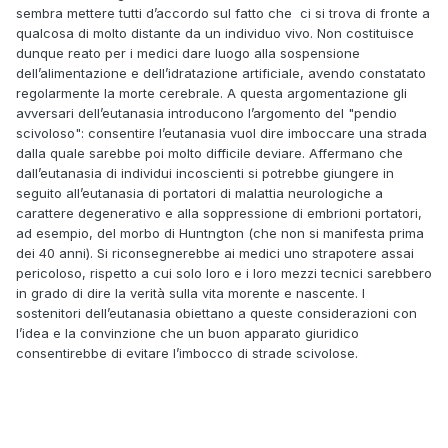
sembra mettere tutti d’accordo sul fatto che ci si trova di fronte a
qualcosa di molto distante da un individuo vivo. Non costituisce
dunque reato per i medici dare luogo alla sospensione
dell’alimentazione e dell’idratazione artificiale, avendo constatato
regolarmente la morte cerebrale. A questa argomentazione gli
avversari dell’eutanasia introducono l’argomento del "pendio
scivoloso": consentire l’eutanasia vuol dire imboccare una strada
dalla quale sarebbe poi molto difficile deviare. Affermano che
dall’eutanasia di individui incoscienti si potrebbe giungere in
seguito all’eutanasia di portatori di malattia neurologiche a
carattere degenerativo e alla soppressione di embrioni portatori,
ad esempio, del morbo di Huntngton (che non si manifesta prima
dei 40 anni). Si riconsegnerebbe ai medici uno strapotere assai
pericoloso, rispetto a cui solo loro e i loro mezzi tecnici sarebbero
in grado di dire la verità sulla vita morente e nascente. I
sostenitori dell’eutanasia obiettano a queste considerazioni con
l’idea e la convinzione che un buon apparato giuridico
consentirebbe di evitare l’imbocco di strade scivolose.