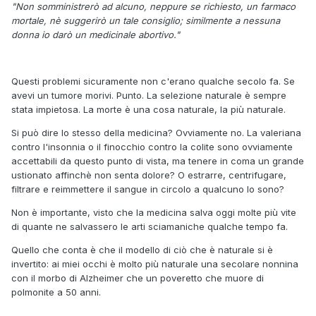
"Non somministrerò ad alcuno, neppure se richiesto, un farmaco
mortale, nè suggerirò un tale consiglio; similmente a nessuna
donna io darò un medicinale abortivo."
Questi problemi sicuramente non c'erano qualche secolo fa. Se
avevi un tumore morivi. Punto. La selezione naturale è sempre
stata impietosa. La morte è una cosa naturale, la più naturale.
Si può dire lo stesso della medicina? Ovviamente no. La valeriana
contro l'insonnia o il finocchio contro la colite sono ovviamente
accettabili da questo punto di vista, ma tenere in coma un grande
ustionato affinchè non senta dolore? O estrarre, centrifugare,
filtrare e reimmettere il sangue in circolo a qualcuno lo sono?
Non è importante, visto che la medicina salva oggi molte più vite
di quante ne salvassero le arti sciamaniche qualche tempo fa.
Quello che conta è che il modello di ciò che è naturale si è
invertito: ai miei occhi è molto più naturale una secolare nonnina
con il morbo di Alzheimer che un poveretto che muore di
polmonite a 50 anni.