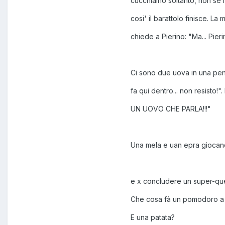
cucchiaino soltanto, non se 
cosi' il barattolo finisce. La
chiede a Pierino: "Ma... Pieri
Ci sono due uova in una pento
fa qui dentro... non resisto!
UN UOVO CHE PARLA!!!"
Una mela e uan epra giocano 
e x concludere un super-que
Che cosa fà un pomodoro a 
E una patata?