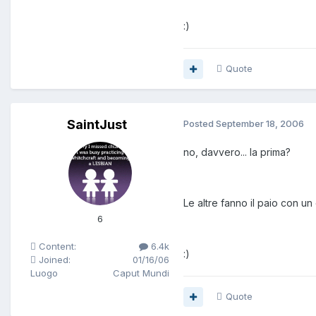
:)
Quote
SaintJust
Posted
September 18, 2006
no, davvero... la prima?
Le altre fanno il paio con u
6
Content:
6.4k
:)
Joined:
01/16/06
Luogo
Caput Mundi
Quote