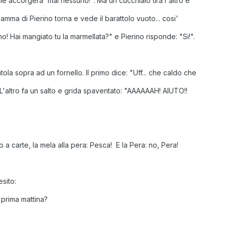
ne accorgera' mai nessuno!". Ma un cucchiaio tira l'altro e
 mamma di Pierino torna e vede il barattolo vuoto... cosi'
no! Hai mangiato tu la marmellata?" e Pierino risponde: "Si!".
la sopra ad un fornello. Il primo dice: "Uff... che caldo che
". L'altro fa un salto e grida spaventato: "AAAAAAH! AIUTO!!
a carte, la mela alla pera: Pesca! E la Pera: no, Pera!
sito:
prima mattina?