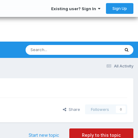
Sign Up
Existing user? Sign In
All Activity
Share
Followers
0
Start new topic
Reply to this topic