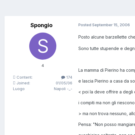
Spongio
Posted
September 15, 2006
Posto alcune barzellette ch
Sono tutte stupende e degne
4
La mamma di Pierino ha comp
Content:
174
e lascia Pierino a casa da 
Joined:
01/05/06
Luogo
Napoli -_-
< poi la deve offrire a degli 
i compiti ma non gli riesco
> ma non trova nessuno, allor
Pensa: "Non posso mangiare 