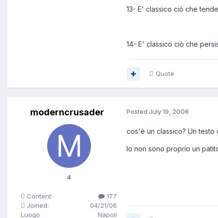
13- E' classico ciò che tend
14- E' classico ciò che pers
Quote
moderncrusader
Posted
July 19, 2006
cos'è un classico? Un testo
Io non sono proprio un patit
4
Content:
177
Joined:
04/21/06
Luogo
Napoli