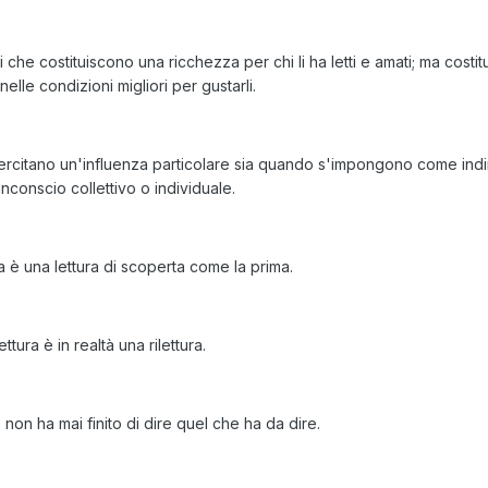
bri che costituiscono una ricchezza per chi li ha letti e amati; ma cost
nelle condizioni migliori per gustarli.
 esercitano un'influenza particolare sia quando s'impongono come ind
conscio collettivo o individuale.
ra è una lettura di scoperta come la prima.
ttura è in realtà una rilettura.
 non ha mai finito di dire quel che ha da dire.