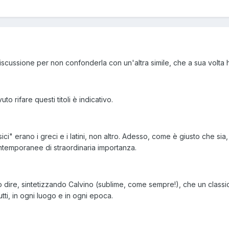
 discussione per non confonderla con un'altra simile, che a sua volta 
uto rifare questi titoli è indicativo.
sici" erano i greci e i latini, non altro. Adesso, come è giusto che s
emporanee di straordinaria importanza.
o dire, sintetizzando Calvino (sublime, come sempre!), che un class
tti, in ogni luogo e in ogni epoca.