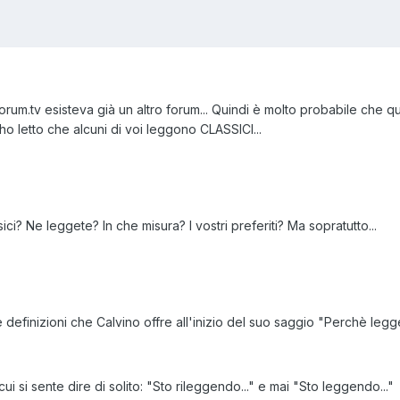
rum.tv esisteva già un altro forum... Quindi è molto probabile che que
ho letto che alcuni di voi leggono CLASSICI...
ci? Ne leggete? In che misura? I vostri preferiti? Ma sopratutto...
e definizioni che Calvino offre all'inizio del suo saggio "Perchè legge
i cui si sente dire di solito: "Sto rileggendo..." e mai "Sto leggendo..."