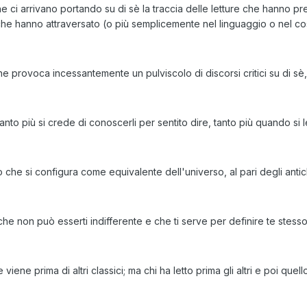
 che ci arrivano portando su di sè la traccia delle letture che hanno p
e che hanno attraversato (o più semplicemente nel linguaggio o nel c
e provoca incessantemente un pulviscolo di discorsi critici su di sè,
quanto più si crede di conoscerli per sentito dire, tanto più quando si 
o che si configura come equivalente dell'universo, al pari degli antich
o che non può esserti indifferente e che ti serve per definire te stesso
 viene prima di altri classici; ma chi ha letto prima gli altri e poi que