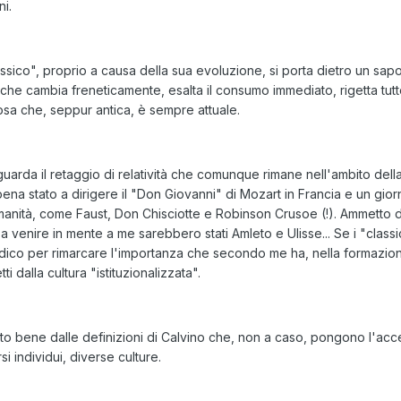
i.
assico", proprio a causa della sua evoluzione, si porta dietro un sap
he cambia freneticamente, esalta il consumo immediato, rigetta tutto
sa che, seppur antica, è sempre attuale.
arda il retaggio di relatività che comunque rimane nell'ambito della
na stato a dirigere il "Don Giovanni" di Mozart in Francia e un giorn
umanità, come Faust, Don Chisciotte e Robinson Crusoe (!). Ammetto 
mi a venire in mente a me sarebbero stati Amleto e Ulisse... Se i "class
Lo dico per rimarcare l'importanza che secondo me ha, nella formazione
ti dalla cultura "istituzionalizzata".
o bene dalle definizioni di Calvino che, non a caso, pongono l'acce
i individui, diverse culture.