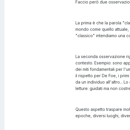
Faccio però due osservazion
La prima è che la parola "cl
mondo come quello attuale, c
"classico" intendiamo una co
La seconda osservazione rigu
contesto. Esempio: sono appe
dei miti fondamentali per l'
il rispetto per De Foe, i pri
da un individuo all'altro... 
letture: guidati ma non costret
Questo aspetto traspare molt
epoche, diversi luoghi, divers