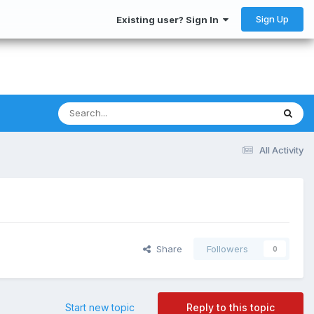
Sign Up
Existing user? Sign In
All Activity
Share
Followers
0
Start new topic
Reply to this topic