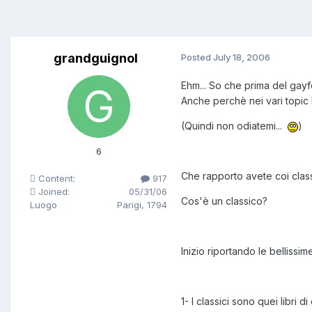
grandguignol
Posted
July 18, 2006
Ehm... So che prima del gayfo
Anche perchè nei vari topic 
(Quindi non odiatemi...
)
6
Che rapporto avete coi classi
Content:
917
Joined:
05/31/06
Cos'è un classico?
Luogo
Parigi, 1794
Inizio riportando le bellissim
1- I classici sono quei libri d