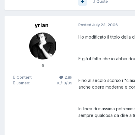
Quote
yrian
Posted
July 23, 2006
Ho modificato il titolo della
E già il fatto che io abbia dov
6
Content:
2.8k
Fino al secolo scorso i "clas
Joined:
10/13/05
anche opere moderne e cont
In linea di massima potremm
sempre qualcosa da dire a tu