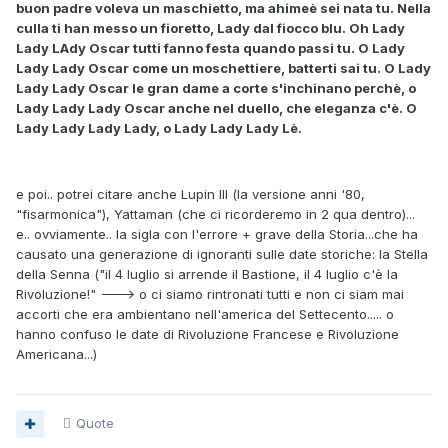
buon padre voleva un maschietto, ma ahimeè sei nata tu. Nella
culla ti han messo un fioretto, Lady dal fiocco blu. Oh Lady
Lady LAdy Oscar tutti fanno festa quando passi tu. O Lady
Lady Lady Oscar come un moschettiere, batterti sai tu. O Lady
Lady Lady Oscar le gran dame a corte s'inchinano perchè, o
Lady Lady Lady Oscar anche nel duello, che eleganza c'è. O
Lady Lady Lady Lady, o Lady Lady Lady Lè.
e poi.. potrei citare anche Lupin III (la versione anni '80,
"fisarmonica"), Yattaman (che ci ricorderemo in 2 qua dentro)...
e.. ovviamente.. la sigla con l'errore + grave della Storia...che ha
causato una generazione di ignoranti sulle date storiche: la Stella
della Senna ("il 4 luglio si arrende il Bastione, il 4 luglio c'è la
Rivoluzione!" ---> o ci siamo rintronati tutti e non ci siam mai
accorti che era ambientano nell'america del Settecento..... o
hanno confuso le date di Rivoluzione Francese e Rivoluzione
Americana...)
Quote