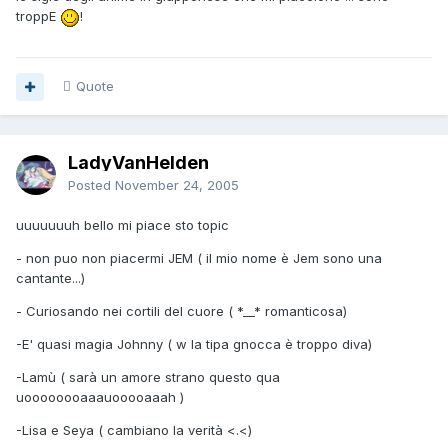
troppE
!
Quote
LadyVanHelden
Posted
November 24, 2005
uuuuuuuh bello mi piace sto topic
- non puo non piacermi JEM ( il mio nome è Jem sono una
cantante...)
- Curiosando nei cortili del cuore ( *__* romanticosa)
-E' quasi magia Johnny ( w la tipa gnocca è troppo diva)
-Lamù ( sarà un amore strano questo qua
uoooooooaaauooooaaah )
-Lisa e Seya ( cambiano la verità <.<)