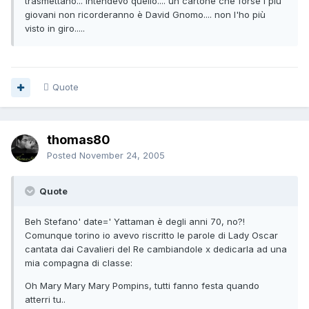
trasmettano... intendevo quello.... un cartone che forse i più
giovani non ricorderanno è David Gnomo.... non l'ho più
visto in giro.....
Quote
thomas80
Posted
November 24, 2005
Quote
Beh Stefano' date=' Yattaman è degli anni 70, no?!
Comunque torino io avevo riscritto le parole di Lady Oscar
cantata dai Cavalieri del Re cambiandole x dedicarla ad una
mia compagna di classe:
Oh Mary Mary Mary Pompins, tutti fanno festa quando
atterri tu..