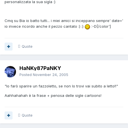
personalizzata la sua sigla :)
Cmq su Bia io batto tutti... i miei amici si inceppano sempre' date='
io invece ricordo anche il pezzo cantato :) :)
:-D[/color']
Quote
HaNKy87PaNKY
Posted
November 24, 2005
"Io farò sparire un fazzoletto, se non lo trovi vai subito a letto!!"
Aahhahahah è la frase + penosa delle sigle cartoons!
Quote