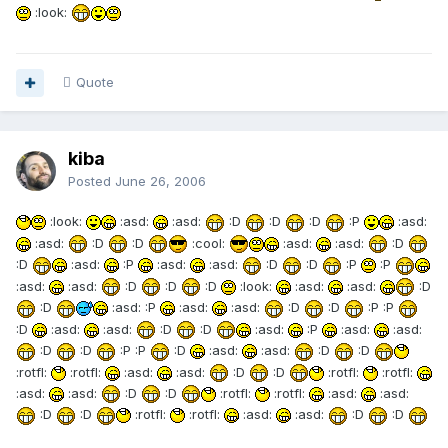
:look:
Quote
kiba
Posted
June 26, 2006
:look:
:asd:
:asd:
:D
:D
:D
:P
:asd:
:asd:
:D
:D
:cool:
:asd:
:asd:
:D
:D
:asd:
:P
:asd:
:asd:
:D
:D
:P
:P
:asd:
:asd:
:D
:D
:D
:look:
:asd:
:asd:
:D
:D
:asd: :P
:asd:
:asd:
:D
:D
:P :P
:D
:asd:
:asd:
:D
:D
:asd:
:P
:asd:
:asd:
:D
:D
:P :P
:D
:asd:
:asd:
:D
:D
:rotfl:
:rotfl:
:asd:
:asd:
:D
:D
:rotfl:
:rotfl:
:asd:
:asd:
:D
:D
:rotfl:
:rotfl:
:asd:
:asd:
:D
:D
:rotfl:
:rotfl:
:asd:
:asd:
:D
:D