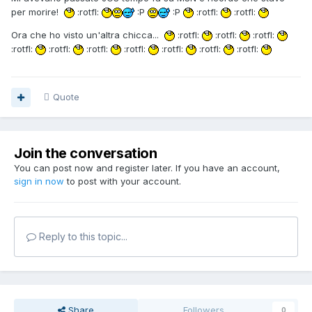
per morire!
:rotfl:
:P
:P
:rotfl:
:rotfl:
Ora che ho visto un'altra chicca...
:rotfl:
:rotfl:
:rotfl:
:rotfl:
:rotfl:
:rotfl:
:rotfl:
:rotfl:
:rotfl:
:rotfl:
Quote
Join the conversation
You can post now and register later. If you have an account,
sign in now
to post with your account.
Reply to this topic...
Share
Followers
0