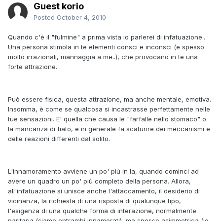
Guest korio
Posted
October 4, 2010
Quando c'è il "fulmine" a prima vista io parlerei di infatuazione..
Una persona stimola in te elementi consci e inconsci (e spesso
molto irrazionali, mannaggia a me..), che provocano in te una
forte attrazione.
Può essere fisica, questa attrazione, ma anche mentale, emotiva.
Insomma, è come se qualcosa si incastrasse perfettamente nelle
tue sensazioni. E' quella che causa le "farfalle nello stomaco" o
la mancanza di fiato, e in generale fa scaturire dei meccanismi e
delle reazioni differenti dal solito.
L'innamoramento avviene un po' più in la, quando cominci ad
avere un quadro un po' più completo della persona. Allora,
all'infatuazione si unisce anche l'attaccamento, il desiderio di
vicinanza, la richiesta di una risposta di qualunque tipo,
l'esigenza di una qualche forma di interazione, normalmente
paritaria (siamo entrambi innamorati), ma spesso asimmetrica (io