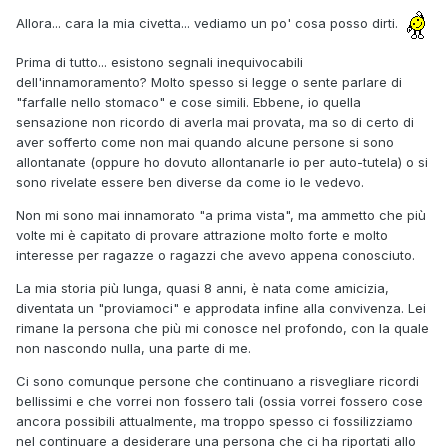
Allora... cara la mia civetta... vediamo un po' cosa posso dirti.
Prima di tutto... esistono segnali inequivocabili
dell'innamoramento? Molto spesso si legge o sente parlare di
"farfalle nello stomaco" e cose simili. Ebbene, io quella
sensazione non ricordo di averla mai provata, ma so di certo di
aver sofferto come non mai quando alcune persone si sono
allontanate (oppure ho dovuto allontanarle io per auto-tutela) o si
sono rivelate essere ben diverse da come io le vedevo.
Non mi sono mai innamorato "a prima vista", ma ammetto che più
volte mi è capitato di provare attrazione molto forte e molto
interesse per ragazze o ragazzi che avevo appena conosciuto.
La mia storia più lunga, quasi 8 anni, è nata come amicizia,
diventata un "proviamoci" e approdata infine alla convivenza. Lei
rimane la persona che più mi conosce nel profondo, con la quale
non nascondo nulla, una parte di me.
Ci sono comunque persone che continuano a risvegliare ricordi
bellissimi e che vorrei non fossero tali (ossia vorrei fossero cose
ancora possibili attualmente, ma troppo spesso ci fossilizziamo
nel continuare a desiderare una persona che ci ha riportati allo