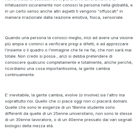
infatuazioni sicuramente non conosci la persona nella globalità, e
in un certo senso anche altri aspetti ti vengono "offuscati" in
maniera irrazionale dalla reazione emotiva, fisica, sensoriale.
Quando una persona la conosci meglio, inizi ad avere una visione
più ampia e cominci a verificare pregi e difetti, e ad apprezzare
l'insieme o il quadro o l'immagine che te ne fai, che non sarà mai
totale. Non credo si possa , anzi si debba pretendere di
conoscere qualcuno completamente e totalmente, anche perchè,
ricordiamo una cosa importantissima, la gente cambia
continuamente.
E' inevitabile, la gente cambia, evolve (o involve) sia l'altro ma
soprattutto noi. Quello che ci piace oggi non ci piacerà domani.
Quelle che sono le esigenze di un 18enne studente sono
differenti da quelle di un 25enne universitario, non sono le stesse
di un 30enne lavoratore, o di un 40enne pressato dai vari segnali
biologici della mezza età.