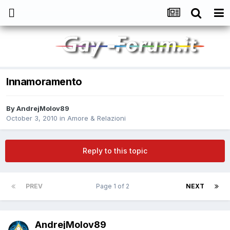
Innamoramento
By
AndrejMolov89
October 3, 2010
in
Amore & Relazioni
Reply to this topic
PREV
Page 1 of 2
NEXT
AndrejMolov89