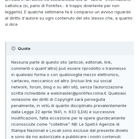
cattolica (sì, parlo di Pontifex... è troppo divertente per non
leggerlo). E qualche settimana fa è comparso un avviso riguardo
al diritto d'autore su ogni contenuto del sito stesso che, a quanto
si dice
Quote
Nessuna parte di questo sito (articoli, editoriali, link,
commenti o quant'altro) può essere riprodotto o trasmesso
in qualsiasi forma o con qualsivoglia mezzo elettronico,
cartaceo, meccanico od altro (inclusi link sui social
network, forum, blog o su altri siti), senza l’autorizzazione
scritta richiedibile a webmaster@pontifex.roma.it. Qualsiasi
violazione dei diritti di Copyright sarà perseguita
penalmente, in virtù di quanto disciplinato prevalentemente
dalla Legge 22 aprile 1941, n. 633 (LDA) e successive
modificazioni, fatta eccezione per le opere giuridicamente
riconosciute come "collettive". NB: Le Spett.li Agenzie di
Stampa Nazionali e Locali sono escluse dal presente divieto
e sono da noi autorizzate a pubblicare i nostri contenuti.