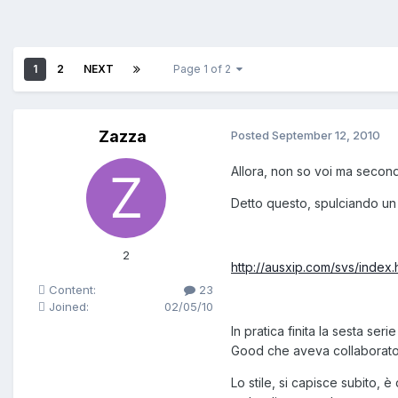
1
2
NEXT
Page 1 of 2
Zazza
Posted
September 12, 2010
Allora, non so voi ma second
Detto questo, spulciando un 
2
http://ausxip.com/svs/index.
Content:
23
Joined:
02/05/10
In pratica finita la sesta se
Good che aveva collaborato c
Lo stile, si capisce subito, 