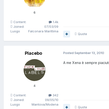
6
Content:
1.4k
Joined:
07/03/09
Luogo
Falconara Marittima
Quote
Placebo
Posted
September 13, 2010
A me Xena è sempre piaciu
4
Content:
342
Joined:
09/05/10
Luogo
Mantova/Modena
Quote