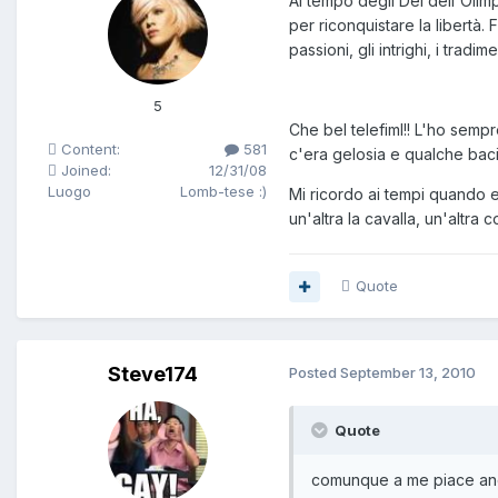
Al tempo degli Dei dell'Olim
per riconquistare la libertà. 
passioni, gli intrighi, i tra
5
Che bel telefiml!! L'ho semp
Content:
581
c'era gelosia e qualche baci
Joined:
12/31/08
Luogo
Lomb-tese :)
Mi ricordo ai tempi quando 
un'altra la cavalla, un'altr
Quote
Steve174
Posted
September 13, 2010
Quote
comunque a me piace anche