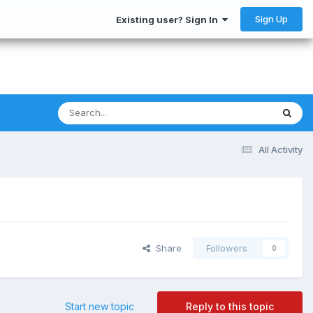
Sign Up
Existing user? Sign In
All Activity
Share
Followers
0
Start new topic
Reply to this topic