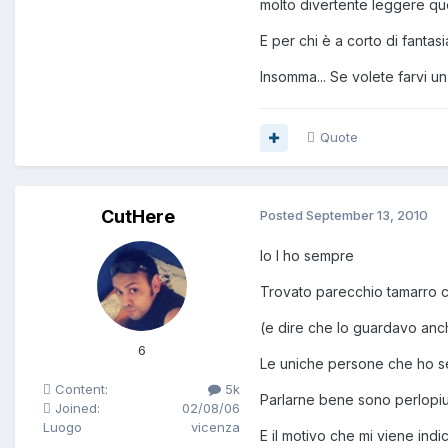
molto divertente leggere ques
E per chi è a corto di fanta
Insomma... Se volete farvi un 
Quote
CutHere
Posted
September 13, 2010
Io l ho sempre
Trovato parecchio tamarro c
(e dire che lo guardavo anc
6
Le uniche persone che ho se
Content:
5k
Parlarne bene sono perlopiu
Joined:
02/08/06
Luogo
vicenza
E il motivo che mi viene indi