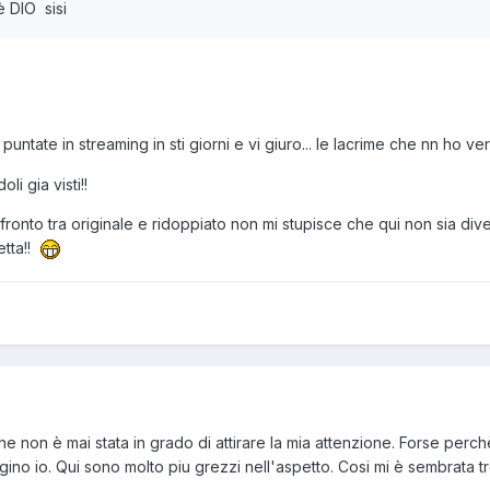
è DIO sisi
 puntate in streaming in sti giorni e vi giuro... le lacrime che nn ho ver
i gia visti!!
to tra originale e ridoppiato non mi stupisce che qui non sia diventa
etta!!
e non è mai stata in grado di attirare la mia attenzione. Forse perc
o io. Qui sono molto piu grezzi nell'aspetto. Cosi mi è sembrata tr