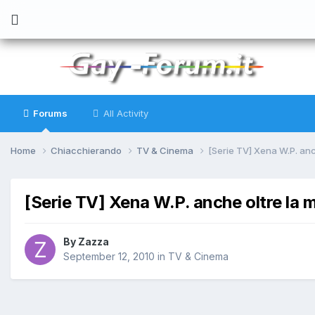
Forums
All Activity
Home
Chiacchierando
TV & Cinema
[Serie TV] Xena W.P. anc
[Serie TV] Xena W.P. anche oltre la 
By
Zazza
September 12, 2010
in
TV & Cinema