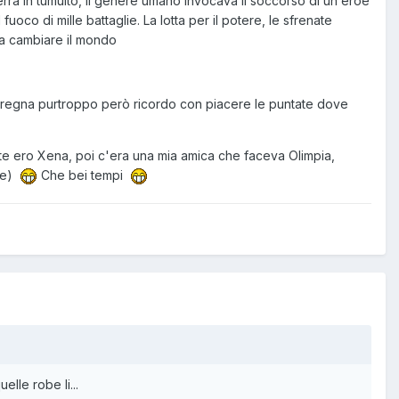
rra in tumulto, il genere umano invocava il soccorso di un eroe
fuoco di mille battaglie. La lotta per il potere, le sfrenate
eva cambiare il mondo
ura regna purtroppo però ricordo con piacere le puntate dove
e ero Xena, poi c'era una mia amica che faceva Olimpia,
ine)
Che bei tempi
lle robe li...