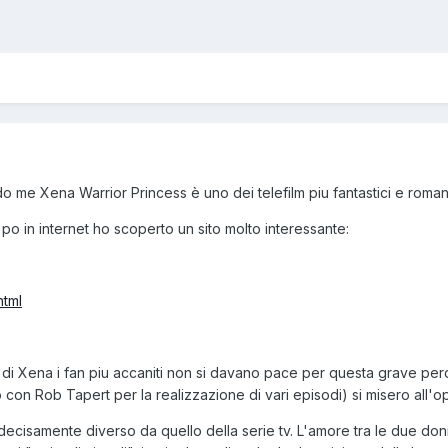
o me Xena Warrior Princess è uno dei telefilm piu fantastici e rom
po in internet ho scoperto un sito molto interessante:
html
rie di Xena i fan piu accaniti non si davano pace per questa grave per
on Rob Tapert per la realizzazione di vari episodi) si misero all'o
è decisamente diverso da quello della serie tv. L'amore tra le due donne