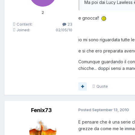
Ma poi dai Lucy Lawless 
2
e gnocca!!
Content:
23
Joined:
02/05/10
io mi sono riguardata tutte le
e si che ero preparata avendol
Comunque guardando il confron
chicche... doppi sensi a man
Quote
Fenix73
Posted
September 13, 2010
E pensare che è una serie ch
grezze da come me le immagin