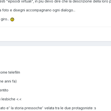
ti "episodi virtuali", in piu devo dire che la descrizione della loro 
sia foto e disegni accompagnano ogni dialogo...
giro...
ome telefilm
he anni fa)
ntito
 lesbiche <.<
cato e' la storia pressoche' velata tra le due protagoniste :s