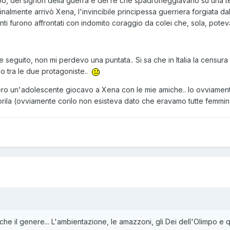
po, dei signori della guerra e dei re che spadroneggiavano su una te
Finalmente arrivò Xena, l'invincibile principessa guerriera forgiata dal 
dimenti furono affrontati con indomito coraggio da colei che, sola, pot
re seguito, non mi perdevo una puntata.. Si sa che in Italia la cens
o tra le due protagoniste..
ero un'adolescente giocavo a Xena con le mie amiche.. Io ovviament
a corila (ovviamente corilo non esisteva dato che eravamo tutte femm
 il genere... L'ambientazione, le amazzoni, gli Dei dell'Olimpo e que