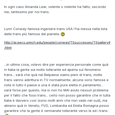
In ogni caso Amanda Lear, volente o nolente ha fatto, secondo
me, tantissimo per noi trans.
Lunn Conway famosa ingeniere trans USA l'ha messa nella lista
delle trans più famose del pianeta.
http://ai.eecs.umich.edu/people/conway/TSsuccesses/TSgallery4
.html
...in ultima cosa, volevo dire per esperienza personale come quà
in Italia la gente sia molto tollerante ed aperta sul fenomeno
trans... sarà che quà nel Belpaese siamo pieni di trans, molte
trans vanno adirittura in TV normalmente, alcune sono famose e
note in tutto il paese e una è stata pure eletta in parlamento...
sarà forse per questo, ma io non ho MAI avuto nessun problema
per il fatto che fossi trans... certo non posso garantire che in tutta
Italia è davvero così (sono molti anni che non vado nel sud), ma
almeno quà in Veneto, FVG, Lombardia ed Emilia Romagna posso
garantire che la gente è vermanete tollerante verso le ed i trans.