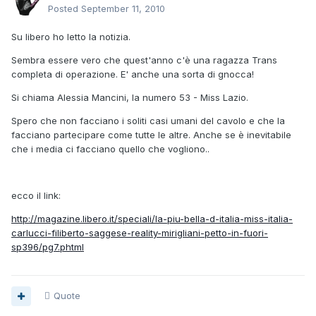
Posted
September 11, 2010
Su libero ho letto la notizia.
Sembra essere vero che quest'anno c'è una ragazza Trans
completa di operazione. E' anche una sorta di gnocca!
Si chiama Alessia Mancini, la numero 53 - Miss Lazio.
Spero che non facciano i soliti casi umani del cavolo e che la
facciano partecipare come tutte le altre. Anche se è inevitabile
che i media ci facciano quello che vogliono..
ecco il link:
http://magazine.libero.it/speciali/la-piu-bella-d-italia-miss-italia-
carlucci-filiberto-saggese-reality-mirigliani-petto-in-fuori-
sp396/pg7.phtml
Quote