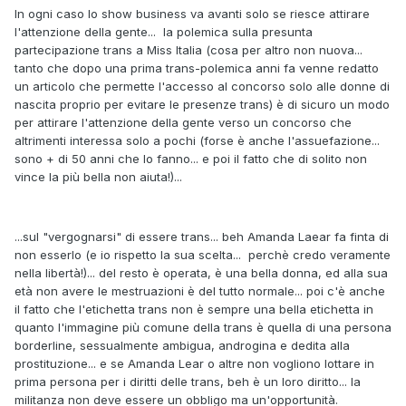
In ogni caso lo show business va avanti solo se riesce attirare
l'attenzione della gente... la polemica sulla presunta
partecipazione trans a Miss Italia (cosa per altro non nuova...
tanto che dopo una prima trans-polemica anni fa venne redatto
un articolo che permette l'accesso al concorso solo alle donne di
nascita proprio per evitare le presenze trans) è di sicuro un modo
per attirare l'attenzione della gente verso un concorso che
altrimenti interessa solo a pochi (forse è anche l'assuefazione...
sono + di 50 anni che lo fanno... e poi il fatto che di solito non
vince la più bella non aiuta!)...
...sul "vergognarsi" di essere trans... beh Amanda Laear fa finta di
non esserlo (e io rispetto la sua scelta... perchè credo veramente
nella libertà!)... del resto è operata, è una bella donna, ed alla sua
età non avere le mestruazioni è del tutto normale... poi c'è anche
il fatto che l'etichetta trans non è sempre una bella etichetta in
quanto l'immagine più comune della trans è quella di una persona
borderline, sessualmente ambigua, androgina e dedita alla
prostituzione... e se Amanda Lear o altre non vogliono lottare in
prima persona per i diritti delle trans, beh è un loro diritto... la
militanza non deve essere un obbligo ma un'opportunità.