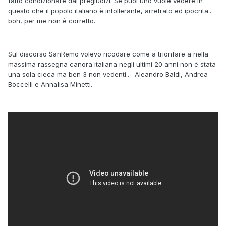
fatto condizionare dai pregiudizi. Se puoi uno vuole vedere in
questo che il popolo italiano è intollerante, arretrato ed ipocrita...
boh, per me non è corretto.
Sul discorso SanRemo volevo ricodare come a trionfare a nella
massima rassegna canora italiana negli ultimi 20 anni non è stata
una sola cieca ma ben 3 non vedenti... Aleandro Baldi, Andrea
Boccelli e Annalisa Minetti.