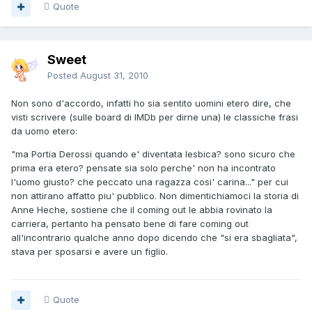
Quote
Sweet
Posted
August 31, 2010
Non sono d'accordo, infatti ho sia sentito uomini etero dire, che
visti scrivere (sulle board di IMDb per dirne una) le classiche frasi
da uomo etero:
"ma Portia Derossi quando e' diventata lesbica? sono sicuro che
prima era etero? pensate sia solo perche' non ha incontrato
l'uomo giusto? che peccato una ragazza cosi' carina..." per cui
non attirano affatto piu' pubblico. Non dimentichiamoci la storia di
Anne Heche, sostiene che il coming out le abbia rovinato la
carriera, pertanto ha pensato bene di fare coming out
all'incontrario qualche anno dopo dicendo che "si era sbagliata",
stava per sposarsi e avere un figlio.
Quote