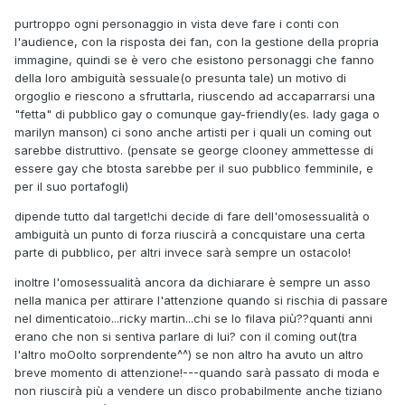
purtroppo ogni personaggio in vista deve fare i conti con
l'audience, con la risposta dei fan, con la gestione della propria
immagine, quindi se è vero che esistono personaggi che fanno
della loro ambiguità sessuale(o presunta tale) un motivo di
orgoglio e riescono a sfruttarla, riuscendo ad accaparrarsi una
"fetta" di pubblico gay o comunque gay-friendly(es. lady gaga o
marilyn manson) ci sono anche artisti per i quali un coming out
sarebbe distruttivo. (pensate se george clooney ammettesse di
essere gay che btosta sarebbe per il suo pubblico femminile, e
per il suo portafogli)
dipende tutto dal target!chi decide di fare dell'omosessualità o
ambiguità un punto di forza riuscirà a concquistare una certa
parte di pubblico, per altri invece sarà sempre un ostacolo!
inoltre l'omosessualità ancora da dichiarare è sempre un asso
nella manica per attirare l'attenzione quando si rischia di passare
nel dimenticatoio...ricky martin...chi se lo filava più??quanti anni
erano che non si sentiva parlare di lui? con il coming out(tra
l'altro moOolto sorprendente^^) se non altro ha avuto un altro
breve momento di attenzione!---quando sarà passato di moda e
non riuscirà più a vendere un disco probabilmente anche tiziano