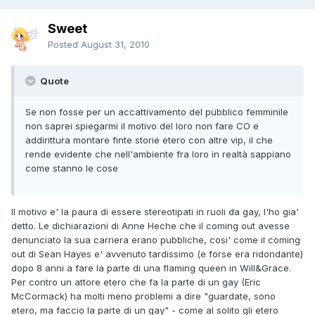
Sweet
Posted
August 31, 2010
Quote
Se non fosse per un accattivamento del pubblico femminile
non saprei spiegarmi il motivo del loro non fare CO e
addirittura montare finte storie etero con altre vip, il che
rende evidente che nell'ambiente fra loro in realtà sappiano
come stanno le cose
Il motivo e' la paura di essere stereotipati in ruoli da gay, l'ho gia'
detto. Le dichiarazioni di Anne Heche che il coming out avesse
denunciato la sua carriera erano pubbliche, cosi' come il coming
out di Sean Hayes e' avvenuto tardissimo (e forse era ridondante)
dopo 8 anni a fare la parte di una flaming queen in Will&Grace.
Per contro un attore etero che fa la parte di un gay (Eric
McCormack) ha molti meno problemi a dire "guardate, sono
etero, ma faccio la parte di un gay" - come al solito gli etero