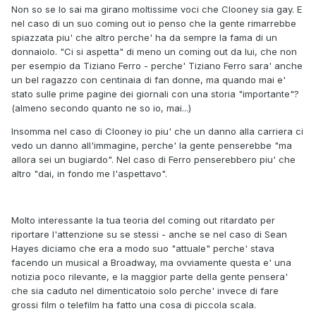
Non so se lo sai ma girano moltissime voci che Clooney sia gay. E
nel caso di un suo coming out io penso che la gente rimarrebbe
spiazzata piu' che altro perche' ha da sempre la fama di un
donnaiolo. "Ci si aspetta" di meno un coming out da lui, che non
per esempio da Tiziano Ferro - perche' Tiziano Ferro sara' anche
un bel ragazzo con centinaia di fan donne, ma quando mai e'
stato sulle prime pagine dei giornali con una storia "importante"?
(almeno secondo quanto ne so io, mai...)
Insomma nel caso di Clooney io piu' che un danno alla carriera ci
vedo un danno all'immagine, perche' la gente penserebbe "ma
allora sei un bugiardo". Nel caso di Ferro penserebbero piu' che
altro "dai, in fondo me l'aspettavo".
Molto interessante la tua teoria del coming out ritardato per
riportare l'attenzione su se stessi - anche se nel caso di Sean
Hayes diciamo che era a modo suo "attuale" perche' stava
facendo un musical a Broadway, ma ovviamente questa e' una
notizia poco rilevante, e la maggior parte della gente pensera'
che sia caduto nel dimenticatoio solo perche' invece di fare
grossi film o telefilm ha fatto una cosa di piccola scala.