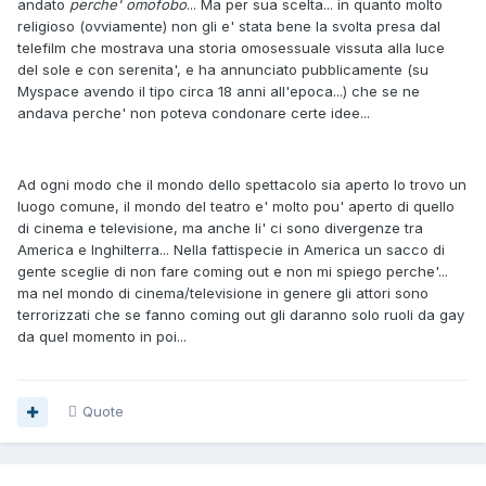
andato
perche' omofobo
... Ma per sua scelta... in quanto molto
religioso (ovviamente) non gli e' stata bene la svolta presa dal
telefilm che mostrava una storia omosessuale vissuta alla luce
del sole e con serenita', e ha annunciato pubblicamente (su
Myspace avendo il tipo circa 18 anni all'epoca...) che se ne
andava perche' non poteva condonare certe idee...
Ad ogni modo che il mondo dello spettacolo sia aperto lo trovo un
luogo comune, il mondo del teatro e' molto pou' aperto di quello
di cinema e televisione, ma anche li' ci sono divergenze tra
America e Inghilterra... Nella fattispecie in America un sacco di
gente sceglie di non fare coming out e non mi spiego perche'...
ma nel mondo di cinema/televisione in genere gli attori sono
terrorizzati che se fanno coming out gli daranno solo ruoli da gay
da quel momento in poi...
Quote