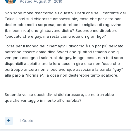
Posted
August 31, 2010
Non sono molto d'accordo su questo. Credi che se il cantante dei
Tokio Hotel si dichiarasse omosessuale, cosa che per altro non
desterebbe molta sorpresa, perderebbe le migliaia di ragazzine
(bimbeminkia) che gli sbavano dietro? Secondo me direbbero:
"peccato che è gay, ma resta comunque un gran figo!"
Forse per il mondo del cinema/tv il discorso è un po' più delicato,
potrebbe essere come dice Sweet che gli attori temano che gli
vengano assegnati solo ruoli da gay. In ogni caso, non tutti sono
disponibili a spiattellare le loro cose in giro e se non fosse che
purtroppo ancora non si può ovunque associare la parola "gay"
alla parola "normale", la cosa non desterebbe tanto scalpore.
Secondo voi se questi divi si dichiarassero, se ne trarrebbe
qualche vantaggio in merito all'omofobia?
Quote