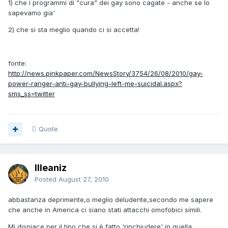
1) che i programmi di "cura" dei gay sono cagate - anche se lo
sapevamo gia'
2) che si sta meglio quando ci si accetta!
fonte:
http://news.pinkpaper.com/NewsStory/3754/26/08/2010/gay-
power-ranger-anti-gay-bullying-left-me-suicidal.aspx?
sms_ss=twitter
Quote
Illeaniz
Posted
August 27, 2010
abbastanza deprimente,o meglio deludente,secondo me sapere
che anche in America ci siano stati attacchi omofobici simili.
Mi dispiace per il tipo che si è fatto 'rinchiudere' in quella