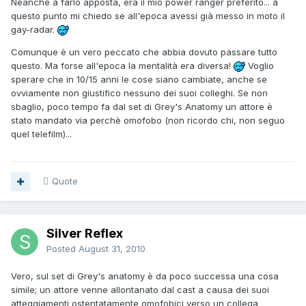
Neanche a farlo apposta, era il mio power ranger preferito... a
questo punto mi chiedo se all'epoca avessi già messo in moto il
gay-radar.
Comunque è un vero peccato che abbia dovuto passare tutto
questo. Ma forse all'epoca la mentalità era diversa!
Voglio
sperare che in 10/15 anni le cose siano cambiate, anche se
ovviamente non giustifico nessuno dei suoi colleghi. Se non
sbaglio, poco tempo fa dal set di Grey's Anatomy un attore è
stato mandato via perchè omofobo (non ricordo chi, non seguo
quel telefilm)...
Quote
Silver Reflex
Posted
August 31, 2010
Vero, sul set di Grey's anatomy è da poco successa una cosa
simile; un attore venne allontanato dal cast a causa dei suoi
atteggiamenti ostentatamente omofobici verso un collega