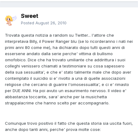
Sweet
Posted
August 26, 2010
Trovata questa notizia a random su Twitter... l'attore che
interpretava Billy, il Power Ranger blu (se lo ricorderanno i nati nei
primi anni 80 come me), ha dichiarato dopo tutti questi anni di
essersene andato dalla serie perche' vittima di bullismo
omofobico. Dice che ha trovato umiliante che addirittura i suoi
colleghi venissero chiamati a testimoniare su cosa sapessero
della sua sessualita', e che e' stato talmente male che dopo aver
contemplato il suicidio si e' rivolto a una di quelle associazioni
religiose che cercano di guarire l'omosessualita', e ci e' rimasto
per DUE ANNI. Ha poi avuto un esaurimento nervoso. Il video e'
abbastanza toccante, sara' anche per la musichetta
strappalacrime che hanno scelto per accompagnarlo.
Comunque trovo positivo il fatto che questa storia sia uscita fuori,
anche dopo tanti anni, perche' prova molte cose: