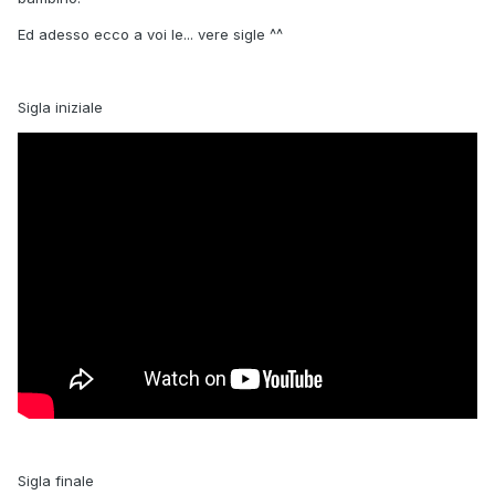
Ed adesso ecco a voi le... vere sigle ^^
Sigla iniziale
Sigla finale