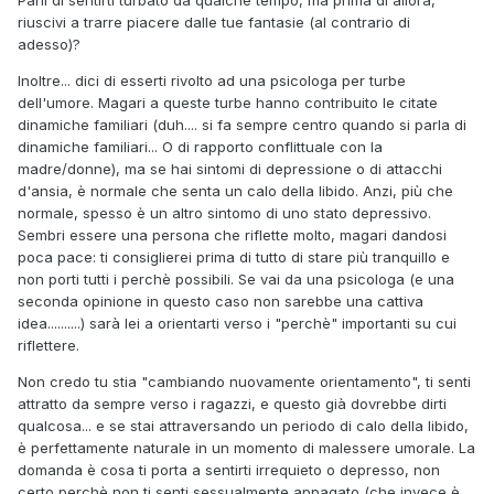
Parli di sentirti turbato da qualche tempo, ma prima di allora,
riuscivi a trarre piacere dalle tue fantasie (al contrario di
adesso)?
Inoltre... dici di esserti rivolto ad una psicologa per turbe
dell'umore. Magari a queste turbe hanno contribuito le citate
dinamiche familiari (duh.... si fa sempre centro quando si parla di
dinamiche familiari... O di rapporto conflittuale con la
madre/donne), ma se hai sintomi di depressione o di attacchi
d'ansia, è normale che senta un calo della libido. Anzi, più che
normale, spesso è un altro sintomo di uno stato depressivo.
Sembri essere una persona che riflette molto, magari dandosi
poca pace: ti consiglierei prima di tutto di stare più tranquillo e
non porti tutti i perchè possibili. Se vai da una psicologa (e una
seconda opinione in questo caso non sarebbe una cattiva
idea..........) sarà lei a orientarti verso i "perchè" importanti su cui
riflettere.
Non credo tu stia "cambiando nuovamente orientamento", ti senti
attratto da sempre verso i ragazzi, e questo già dovrebbe dirti
qualcosa... e se stai attraversando un periodo di calo della libido,
è perfettamente naturale in un momento di malessere umorale. La
domanda è cosa ti porta a sentirti irrequieto o depresso, non
certo perchè non ti senti sessualmente appagato (che invece è