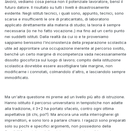
lavoro
, vediamo cosa pensa non il potenziale lavoratore, bensì il
futuro datore. Il risultato su tutti i livelli è disastrosamente
evidente. Negli istituti tecnici, i quali sono, appunto, tecnici, sono
scarse e insufficienti le ore di praticantato, di laboratorio
applicato direttamente alla materia di studio; la teoria è sempre
necessaria (io ne ho fatto vocazione..) ma fino ad un certo punto
nei suddetti istituti. Dalla realtà da cui io e te proveniamo
sappiamo benissimo l'inconsistenza della preparazione scolastica
utile ad approntare una occupazione inerente al percorso svolto,
benché un certo margine di incompetenza vada necessariamente
dissolto giocoforza sul luogo di lavoro; compito della istituzione
scolastica dovrebbe essere assottigliare tale margine, non
modificarne i connotati, colmandolo d'altro, e lasciandolo sempre
immodificato.
Ma un'altra questione mi preme ad un livello più alto di istruzione.
Hanno istituito il percorso universitario in tempistiche non adatte
alla tradizione, il 3+2 ha portato sfacelo, contro ogni ottima
aspettativa (di chi, poi?). Ma ancora una volta interrogherei gli
imprenditori, e sono loro a parlare chiaro. I ragazzi sono preparati
solo su pochi e specifici argomenti, non possiedono della