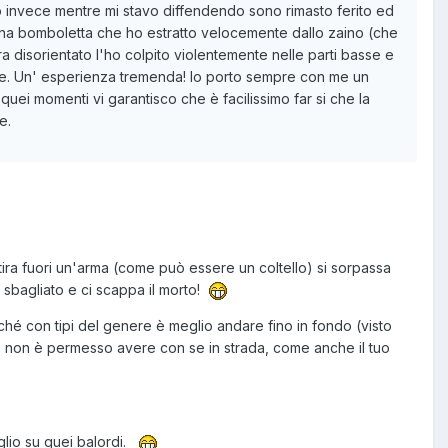
 , io invece mentre mi stavo diffendendo sono rimasto ferito ed
na bomboletta che ho estratto velocemente dallo zaino (che
 disorientato l'ho colpito violentemente nelle parti basse e
le. Un' esperienza tremenda! Io porto sempre con me un
quei momenti vi garantisco che è facilissimo far si che la
ne.
i tira fuori un'arma (come può essere un coltello) si sorpassa
to sbagliato e ci scappa il morto!
erché con tipi del genere è meglio andare fino in fondo (visto
po non è permesso avere con se in strada, come anche il tuo
glio su quei balordi.