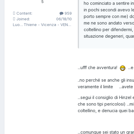
5
ho cominciato a sentire in
in pochi secondi avevo l
Content:
959
porto sempre con me) dopo
Joined:
06/18/10
me ne sono andato verso 
Luogo
Thiene - Vicenza - VENETO
coltellino per difendermi,
situazione degeneri, qua
...ufff che avventura!
...e
..no perché se anche gli insu
veramente il limite ...avete s
...segui il consiglio di Hinz
che sono tipi pericolosi) ..
coltellino, e denucia quei bas
...comunque sei stato un gra