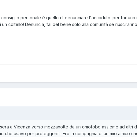
o consiglio personale è quello di denunciare l'accaduto: per fortun
i un coltello! Denuncia, fai del bene solo alla comunità se riusciranno 
i sera a Vicenza verso mezzanotte da un omofobo assieme ad altri du
ano che usavo per proteggermi. Ero in compagnia di un mio amico che p