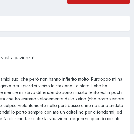
a vostra pazienza!
mici suoi che però non hanno infierito molto. Purtroppo mi ha
o per i giardini vicino la stazione , è stato lì che ho
nvece mentre mi stavo diffendendo sono rimasto ferito ed in pochi
ta che ho estratto velocemente dallo zaino (che porto sempre
ho colpito violentemente nelle parti basse e me ne sono andato
enda! Io porto sempre con me un coltellino per difendermi, ed
 facilissimo far si che la situazione degeneri, quando mi sale