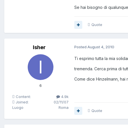
Se hai bisogno di qualunque 
Quote
Isher
Posted
August 4, 2010
Ti esprimo tutta la mia soli
tremenda. Cerca prima di tutto
Come dice Hinzelmann, hai r
6
Content:
4.9k
Joined:
02/11/07
Luogo
Roma
Quote