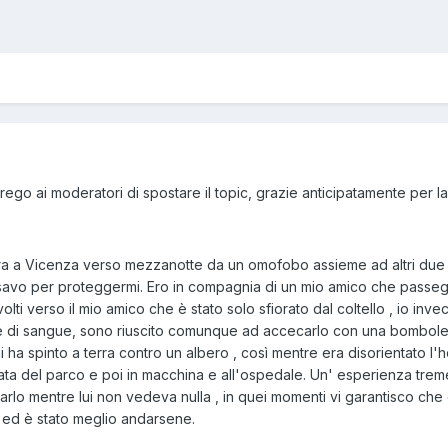
rego ai moderatori di spostare il topic, grazie anticipatamente per l
era a Vicenza verso mezzanotte da un omofobo assieme ad altri due a
savo per proteggermi. Ero in compagnia di un mio amico che passeggiav
rivolti verso il mio amico che è stato solo sfiorato dal coltello , io i
e di sangue, sono riuscito comunque ad accecarlo con una bombolet
a spinto a terra contro un albero , così mentre era disorientato l'
ata del parco e poi in macchina e all'ospedale. Un' esperienza trem
rlo mentre lui non vedeva nulla , in quei momenti vi garantisco che è
o ed è stato meglio andarsene.