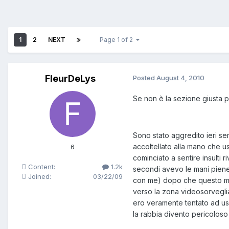
1
2
NEXT
Page 1 of 2
FleurDeLys
Posted
August 4, 2010
Se non è la sezione giusta p
Sono stato aggredito ieri s
accoltellato alla mano che u
6
cominciato a sentire insulti 
Content:
1.2k
secondi avevo le mani pien
Joined:
03/22/09
con me) dopo che questo mi h
verso la zona videosorvegli
ero veramente tentato ad usa
la rabbia divento pericolos