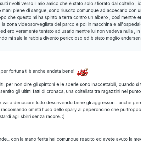
sulti rivolti verso il mio amico che è stato solo sfiorato dal coltello
e mani piene di sangue, sono riuscito comunque ad accecarlo con u
 che questo mi ha spinto a terra contro un albero , così mentre era
la zona videosorvegliata del parco e poi in macchina e all'ospeda
 ed ero veramente tentato ad usarlo mentre lui non vedeva nulla , in 
ndo mi sale la rabbia divento pericoloso ed è stato meglio andarse
 per fortuna ti è anche andata bene!
lti, per non dire gli spintoni e le sberle sono inaccettabili, quando s
entito gli ultimi fatti di cronaca, una coltellata tra ragazzini nel pun
el e vai a denuciare tutto descrivendo bene gli aggressori... anche p
.mi raccomando ometti l'uso dello spary al peperoncino che purtrop
tardi agli sbirri senza racore. :)
nde... con la mano ferita hai comunque reagito ed avete avuto la me