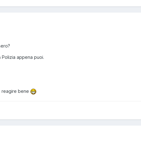
sero?
a Polizia appena puoi.
a reagire bene