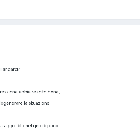
di andarci?
gressione abbia reagito bene,
degenerare la situazione.
ta aggredito nel giro di poco