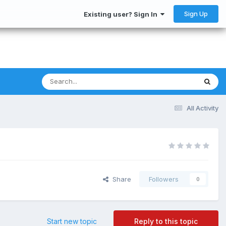
Sign Up
Existing user? Sign In
All Activity
Share
Followers
0
Start new topic
Reply to this topic