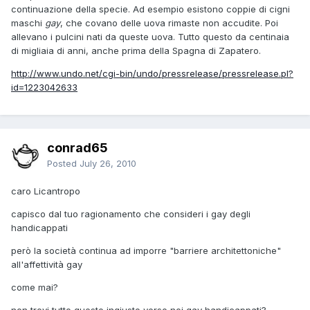
continuazione della specie. Ad esempio esistono coppie di cigni
maschi
gay
, che covano delle uova rimaste non accudite. Poi
allevano i pulcini nati da queste uova. Tutto questo da centinaia
di migliaia di anni, anche prima della Spagna di Zapatero.
http://www.undo.net/cgi-bin/undo/pressrelease/pressrelease.pl?
id=1223042633
conrad65
Posted
July 26, 2010
caro Licantropo
capisco dal tuo ragionamento che consideri i gay degli
handicappati
però la società continua ad imporre "barriere architettoniche"
all'affettività gay
come mai?