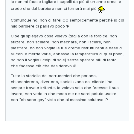
Io non mi faccio tagliare i capelli da più di un anno ormai e
credo che dal barbiere non ci tornerà mai più
Comunque no, non ci farei CO semplicemente perché io col
mio barbiere ci parlavo poco :P
Cioè gli spiegavo cosa volevo (taglia con la forbice, non
sfilzare, non scalare, non mechare, non lisciare, non
piastrare, no non voglio le tue creme ristrutturanti a base di
siliconi e merde varie, abbassa la temperatura di quel phon,
no non li voglio i colpi di sole) senza sperare più di tanto
che facesse ciò che desideravo :P
Tutta la storiella dei parrucchieri che parlano,
chiacchierano, divertono, socializzano col cliente l'ho
sempre trovata irritante, io volevo solo che facesse il suo
lavoro, non vedo in che modo me ne sarei potuto uscire
con "oh sono gay" visto che al massimo salutavo :P