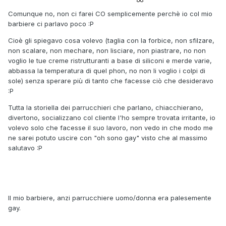
Comunque no, non ci farei CO semplicemente perchè io col mio
barbiere ci parlavo poco :P
Cioè gli spiegavo cosa volevo (taglia con la forbice, non sfilzare,
non scalare, non mechare, non lisciare, non piastrare, no non
voglio le tue creme ristrutturanti a base di siliconi e merde varie,
abbassa la temperatura di quel phon, no non li voglio i colpi di
sole) senza sperare più di tanto che facesse ciò che desideravo
:P
Tutta la storiella dei parrucchieri che parlano, chiacchierano,
divertono, socializzano col cliente l'ho sempre trovata irritante, io
volevo solo che facesse il suo lavoro, non vedo in che modo me
ne sarei potuto uscire con "oh sono gay" visto che al massimo
salutavo :P
Il mio barbiere, anzi parrucchiere uomo/donna era palesemente
gay.