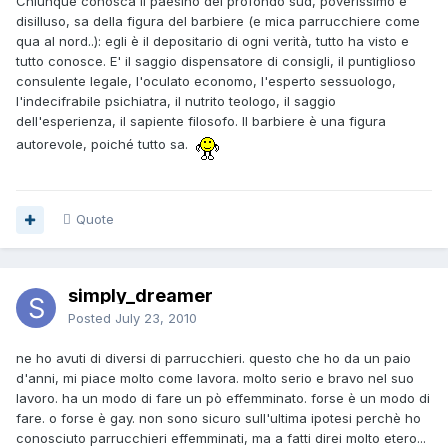
Chiunque conosca il paesino del profondo sud, poverissimo e
disilluso, sa della figura del barbiere (e mica parrucchiere come
qua al nord..): egli è il depositario di ogni verità, tutto ha visto e
tutto conosce. E' il saggio dispensatore di consigli, il puntiglioso
consulente legale, l'oculato economo, l'esperto sessuologo,
l'indecifrabile psichiatra, il nutrito teologo, il saggio
dell'esperienza, il sapiente filosofo. Il barbiere è una figura
autorevole, poiché tutto sa.
Quote
simply_dreamer
Posted
July 23, 2010
ne ho avuti di diversi di parrucchieri. questo che ho da un paio
d'anni, mi piace molto come lavora. molto serio e bravo nel suo
lavoro. ha un modo di fare un pò effemminato. forse è un modo di
fare. o forse è gay. non sono sicuro sull'ultima ipotesi perchè ho
conosciuto parrucchieri effemminati, ma a fatti direi molto etero...