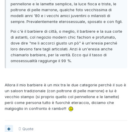
pennellone e le lamette semplice, la luce fioca e triste, le
poltrone di pelle marrone, qualche foto vecchissima di
modelli anni '80 e i vecchi amici juventini o milanisti di
sempre. Prevalentemente eterosessuale, sposato e con figli.
Poi c'è il barbiere di città, o meglio, il barbiere e la sua corte
di astanti, col negozio modern chic fachion e profumato,
dove dire "me li accorci giusto un pò" è un'eresia perché
loro devono fare tagli articolati. Anzi è un'eresia anche
chiamarlo barbiere, per la verità. Ecco qui il tasso di
omosessualità raggiunge il 99 %.
Allora il mio barbiere è un mix tra le due categorie perchè il suo è
un saloon tradizionale (con poltrone di pelle marrone) e lui è
vecchio stampo (si proprio quello col pennellone e le lamette)
però come persona tutto è fuorchè eteraccio, diciamo che
malgioglio in confronto è rambo!!!
Quote