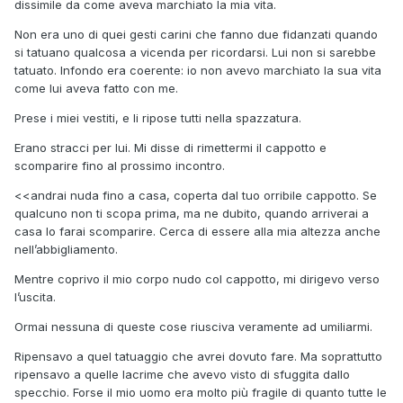
dissimile da come aveva marchiato la mia vita.
Non era uno di quei gesti carini che fanno due fidanzati quando
si tatuano qualcosa a vicenda per ricordarsi. Lui non si sarebbe
tatuato. Infondo era coerente: io non avevo marchiato la sua vita
come lui aveva fatto con me.
Prese i miei vestiti, e li ripose tutti nella spazzatura.
Erano stracci per lui. Mi disse di rimettermi il cappotto e
scomparire fino al prossimo incontro.
<<andrai nuda fino a casa, coperta dal tuo orribile cappotto. Se
qualcuno non ti scopa prima, ma ne dubito, quando arriverai a
casa lo farai scomparire. Cerca di essere alla mia altezza anche
nell’abbigliamento.
Mentre coprivo il mio corpo nudo col cappotto, mi dirigevo verso
l’uscita.
Ormai nessuna di queste cose riusciva veramente ad umiliarmi.
Ripensavo a quel tatuaggio che avrei dovuto fare. Ma soprattutto
ripensavo a quelle lacrime che avevo visto di sfuggita dallo
specchio. Forse il mio uomo era molto più fragile di quanto tutte le