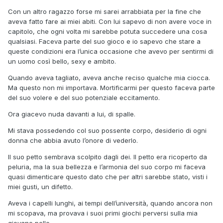
Con un altro ragazzo forse mi sarei arrabbiata per la fine che
aveva fatto fare ai miei abiti. Con lui sapevo di non avere voce in
capitolo, che ogni volta mi sarebbe potuta succedere una cosa
qualsiasi. Faceva parte del suo gioco e io sapevo che stare a
queste condizioni era l’unica occasione che avevo per sentirmi di
un uomo così bello, sexy e ambito.
Quando aveva tagliato, aveva anche reciso qualche mia ciocca.
Ma questo non mi importava. Mortificarmi per questo faceva parte
del suo volere e del suo potenziale eccitamento.
Ora giacevo nuda davanti a lui, di spalle.
Mi stava possedendo col suo possente corpo, desiderio di ogni
donna che abbia avuto l’onore di vederlo.
Il suo petto sembrava scolpito dagli dei. Il petto era ricoperto da
peluria, ma la sua bellezza e l’armonia del suo corpo mi faceva
quasi dimenticare questo dato che per altri sarebbe stato, visti i
miei gusti, un difetto.
Aveva i capelli lunghi, ai tempi dell’università, quando ancora non
mi scopava, ma provava i suoi primi giochi perversi sulla mia