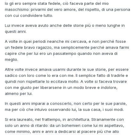
Io gli ero sempre stata fedele, ciò faceva parte del mio
masochismo: privarmi del vero amore, del rispetto, di una persona
con cui condividere tutto.
Lui invece aveva avuto anche delle storie più o meno lunghe in
questi anni.
A volte in quei periodi neanche mi cercava, e non perché fosse
un fedele bravo ragazzo, ma semplicemente perché amava farmi
capire che per lui ero un passatempo quando non aveva di
meglio.
Altre volte invece amava usarmi durante le sue storie, per essere
sadico con loro come lo era con me. Il semplice fatto di tradirle e
quindi non rispettarle lo eccitava molto. A volte si faceva trovare
con me giusto per liberarsene in un modo breve e indolore,
almeno per lui.
In questi anni imparai a conoscerlo, non certo per le sue parole,
ma per ciò che intuivo osservando lui, la sua casa, i suoi modi.
Si era laureato, nel frattempo, in architettura. Stranamente con
solo un anno di ritardo: da un bohemien come lui mi aspettavo,
come minimo, anni e anni a dedicarsi al piacere più che allo