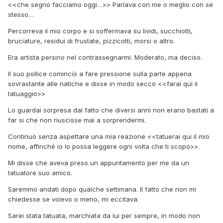
<<che segno facciamo oggi…>> Parlava con me o meglio con se
stesso…
Percorreva il mio corpo e si soffermava su lividi, succhiotti,
bruciature, residui di frustate, pizzicotti, morsi o altro.
Era artista persino nel contrassegnarmi. Moderato, ma deciso.
Il suo pollice cominciò a fare pressione sulla parte appena
sovrastante alle natiche e disse in modo secco <<farai qui il
tatuaggio>>
Lo guardai sorpresa dal fatto che diversi anni non erano bastati a
far si che non riuscisse mai a sorprendermi.
Continuò senza aspettare una mia reazione <<tatuerai qui il mio
nome, affinché io lo possa leggere ogni volta che ti scopo>>.
Mi disse che aveva preso un appuntamento per me da un
tatuatore suo amico.
Saremmo andati dopo qualche settimana. Il fatto che non mi
chiedesse se volevo o meno, mi eccitava.
Sarei stata tatuata, marchiata da lui per sempre, in modo non