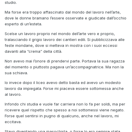
studio.
Ma forse era troppo affascinato dal mondo del lavoro nell’arte,
dove le donne bramano l’essere osservate e giudicate dall’occhio
esperto di un’esteta.
Scelse un lavoro proprio nel mondo dell’arte vero e proprio,
tralasciando il grigio lavoro dei cantieri edili. Si pubblicizzava alle
feste mondane, dove si metteva in mostra con i suoi eccessi
davanti alla “crema” della città.
Non avevo mai l’onore di prendervi parte. Portava la sua ragazza
del momento o piuttosto pagava un’accompagnatrice. Ma non la
sua schiava.
Io invece dopo il liceo avevo detto basta ed avevo un modesto
lavoro da impiegata. Forse mi piaceva essere sottomessa anche
al lavoro.
Infondo chi studia e vuole far carriera non lo fa per soldi, ma per
ricevere quel rispetto che spesso a noi sottomessi viene negato.
Forse quel sentirsi in pugno di qualcuno, anche nel lavoro, mi
eccitava.
Stavo diventando una masochista, o forse lo ero sempre stata.