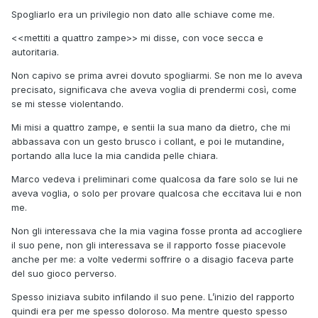
Spogliarlo era un privilegio non dato alle schiave come me.
<<mettiti a quattro zampe>> mi disse, con voce secca e
autoritaria.
Non capivo se prima avrei dovuto spogliarmi. Se non me lo aveva
precisato, significava che aveva voglia di prendermi così, come
se mi stesse violentando.
Mi misi a quattro zampe, e sentii la sua mano da dietro, che mi
abbassava con un gesto brusco i collant, e poi le mutandine,
portando alla luce la mia candida pelle chiara.
Marco vedeva i preliminari come qualcosa da fare solo se lui ne
aveva voglia, o solo per provare qualcosa che eccitava lui e non
me.
Non gli interessava che la mia vagina fosse pronta ad accogliere
il suo pene, non gli interessava se il rapporto fosse piacevole
anche per me: a volte vedermi soffrire o a disagio faceva parte
del suo gioco perverso.
Spesso iniziava subito infilando il suo pene. L’inizio del rapporto
quindi era per me spesso doloroso. Ma mentre questo spesso