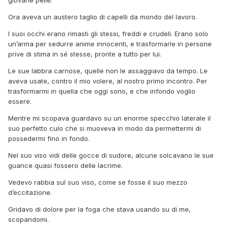
giovane pelle.
Ora aveva un austero taglio di capelli da mondo del lavoro.
I suoi occhi erano rimasti gli stessi, freddi e crudeli. Erano solo
un’arma per sedurre anime innocenti, e trasformarle in persone
prive di stima in sé stesse, pronte a tutto per lui.
Le sue labbra carnose, quelle non le assaggiavo da tempo. Le
aveva usate, contro il mio volere, al nostro primo incontro. Per
trasformarmi in quella che oggi sono, e che infondo voglio
essere.
Mentre mi scopava guardavo su un enorme specchio laterale il
suo perfetto culo che si muoveva in modo da permettermi di
possedermi fino in fondo.
Nel suo viso vidi delle gocce di sudore, alcune solcavano le sue
guance quasi fossero delle lacrime.
Vedevo rabbia sul suo viso, come se fosse il suo mezzo
d’eccitazione.
Gridavo di dolore per la foga che stava usando su di me,
scopandomi.