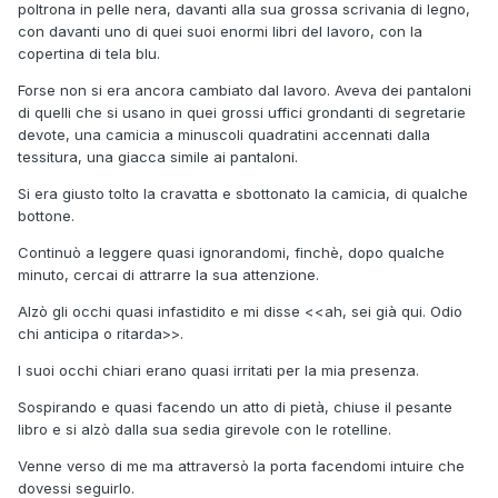
poltrona in pelle nera, davanti alla sua grossa scrivania di legno,
con davanti uno di quei suoi enormi libri del lavoro, con la
copertina di tela blu.
Forse non si era ancora cambiato dal lavoro. Aveva dei pantaloni
di quelli che si usano in quei grossi uffici grondanti di segretarie
devote, una camicia a minuscoli quadratini accennati dalla
tessitura, una giacca simile ai pantaloni.
Si era giusto tolto la cravatta e sbottonato la camicia, di qualche
bottone.
Continuò a leggere quasi ignorandomi, finchè, dopo qualche
minuto, cercai di attrarre la sua attenzione.
Alzò gli occhi quasi infastidito e mi disse <<ah, sei già qui. Odio
chi anticipa o ritarda>>.
I suoi occhi chiari erano quasi irritati per la mia presenza.
Sospirando e quasi facendo un atto di pietà, chiuse il pesante
libro e si alzò dalla sua sedia girevole con le rotelline.
Venne verso di me ma attraversò la porta facendomi intuire che
dovessi seguirlo.