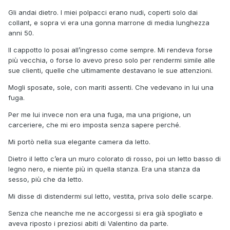
Gli andai dietro. I miei polpacci erano nudi, coperti solo dai
collant, e sopra vi era una gonna marrone di media lunghezza
anni 50.
Il cappotto lo posai all’ingresso come sempre. Mi rendeva forse
più vecchia, o forse lo avevo preso solo per rendermi simile alle
sue clienti, quelle che ultimamente destavano le sue attenzioni.
Mogli sposate, sole, con mariti assenti. Che vedevano in lui una
fuga.
Per me lui invece non era una fuga, ma una prigione, un
carceriere, che mi ero imposta senza sapere perché.
Mi portò nella sua elegante camera da letto.
Dietro il letto c’era un muro colorato di rosso, poi un letto basso di
legno nero, e niente più in quella stanza. Era una stanza da
sesso, più che da letto.
Mi disse di distendermi sul letto, vestita, priva solo delle scarpe.
Senza che neanche me ne accorgessi si era già spogliato e
aveva riposto i preziosi abiti di Valentino da parte.