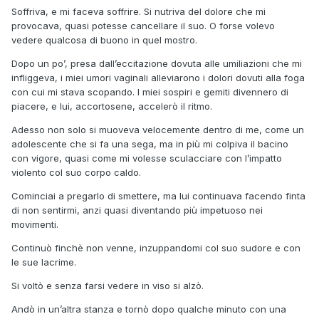
Soffriva, e mi faceva soffrire. Si nutriva del dolore che mi
provocava, quasi potesse cancellare il suo. O forse volevo
vedere qualcosa di buono in quel mostro.
Dopo un po’, presa dall’eccitazione dovuta alle umiliazioni che mi
infliggeva, i miei umori vaginali alleviarono i dolori dovuti alla foga
con cui mi stava scopando. I miei sospiri e gemiti divennero di
piacere, e lui, accortosene, accelerò il ritmo.
Adesso non solo si muoveva velocemente dentro di me, come un
adolescente che si fa una sega, ma in più mi colpiva il bacino
con vigore, quasi come mi volesse sculacciare con l’impatto
violento col suo corpo caldo.
Cominciai a pregarlo di smettere, ma lui continuava facendo finta
di non sentirmi, anzi quasi diventando più impetuoso nei
movimenti.
Continuò finchè non venne, inzuppandomi col suo sudore e con
le sue lacrime.
Si voltò e senza farsi vedere in viso si alzò.
Andò in un’altra stanza e tornò dopo qualche minuto con una