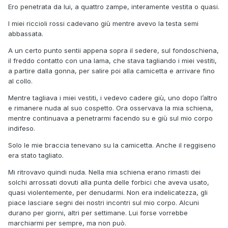
Ero penetrata da lui, a quattro zampe, interamente vestita o quasi.
I miei riccioli rossi cadevano giù mentre avevo la testa semi
abbassata.
A un certo punto sentii appena sopra il sedere, sul fondoschiena,
il freddo contatto con una lama, che stava tagliando i miei vestiti,
a partire dalla gonna, per salire poi alla camicetta e arrivare fino
al collo.
Mentre tagliava i miei vestiti, i vedevo cadere giù, uno dopo l’altro
e rimanere nuda al suo cospetto. Ora osservava la mia schiena,
mentre continuava a penetrarmi facendo su e giù sul mio corpo
indifeso.
Solo le mie braccia tenevano su la camicetta. Anche il reggiseno
era stato tagliato.
Mi ritrovavo quindi nuda. Nella mia schiena erano rimasti dei
solchi arrossati dovuti alla punta delle forbici che aveva usato,
quasi violentemente, per denudarmi. Non era indelicatezza, gli
piace lasciare segni dei nostri incontri sul mio corpo. Alcuni
durano per giorni, altri per settimane. Lui forse vorrebbe
marchiarmi per sempre, ma non può.